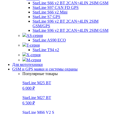
StarLine S66 v2 BT 2CAN+4LIN 2SIM GSM
StarLine S97 CAN FD GPS
StarLine S66 v2 Mini
StarLine S7 GPS
StarLine S96 v2 BT 2CAN+4LIN 2SIM
GSM/GPS
StarLine S96 v2 BT 2CAN+4LIN 2SIM GSM
AS-серия
StarLine AS90 ECO
T-серия
StarLine T94 v2
X-серия
M-серия
Для мототехники
GSM и GPS маяки и системы охраны
Популярные товары
StarLine M25 BT
6 000 ₽
StarLine M27 BT
6 500 ₽
StarLine M66 V2 S