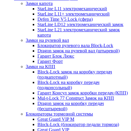
Замки капота
StarLine L11 электромеханический
StarLine L11+ электромеханический
Defen Time V5 Lock (сфера)
StarLine LD12 электромеханический замок
StarLine L21 электромеханический замок
капота
Замки на рулевой вал
Блокиратор рулевого вала Block-Lock
Dragon замок на рулевой вал (штыревой)
Гарант Блок Люкс
Гарант Форт
Замки на КПП
Block-Lock замок на коробку передач
(подкапотный)
Block-Lock на коробку передач
(подконсольный)
Гарант Консул замок коробки передач (КПП)
Mul-t-Lock 77 Construct Замок на КПП
Dragon замок на коробку передач
(бесштыревой)
Блокираторы тормозной системы
Great Guard VIP M
Block-Lock (блокиратор педали тормоза)
Great Guard VIP