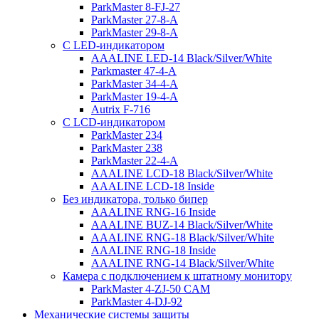
ParkMaster 8-FJ-27
ParkMaster 27-8-A
ParkMaster 29-8-A
С LED-индикатором
AAALINE LED-14 Black/Silver/White
Parkmaster 47-4-A
ParkMaster 34-4-A
ParkMaster 19-4-A
Autrix F-716
С LCD-индикатором
ParkMaster 234
ParkMaster 238
ParkMaster 22-4-A
AAALINE LCD-18 Black/Silver/White
AAALINE LCD-18 Inside
Без индикатора, только бипер
AAALINE RNG-16 Inside
AAALINE BUZ-14 Black/Silver/White
AAALINE RNG-18 Black/Silver/White
AAALINE RNG-18 Inside
AAALINE RNG-14 Black/Silver/White
Камера с подключением к штатному монитору
ParkMaster 4-ZJ-50 CAM
ParkMaster 4-DJ-92
Механические системы защиты