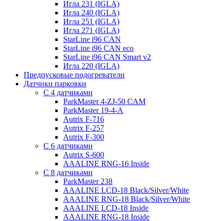
Игла 231 (IGLA)
Игла 240 (IGLA)
Игла 251 (IGLA)
Игла 271 (IGLA)
StarLine i96 CAN
StarLine i96 CAN eco
StarLine i96 CAN Smart v2
Игла 220 (IGLA)
Предпусковые подогреватели
Датчики парковки
С 4 датчиками
ParkMaster 4-ZJ-50 CAM
ParkMaster 19-4-A
Autrix F-716
Autrix F-257
Autrix F-300
С 6 датчиками
Autrix S-600
AAALINE RNG-16 Inside
С 8 датчиками
ParkMaster 238
AAALINE LCD-18 Black/Silver/White
AAALINE RNG-18 Black/Silver/White
AAALINE LCD-18 Inside
AAALINE RNG-18 Inside