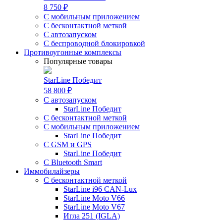
8 750 ₽
С мобильным приложением
С бесконтактной меткой
С автозапуском
С беспроводной блокировкой
Противоугонные комплексы
Популярные товары
StarLine Победит
58 800 ₽
С автозапуском
StarLine Победит
С бесконтактной меткой
С мобильным приложением
StarLine Победит
С GSM и GPS
StarLine Победит
С Bluetooth Smart
Иммобилайзеры
С бесконтактной меткой
StarLine i96 CAN-Lux
StarLine Moto V66
StarLine Moto V67
Игла 251 (IGLA)