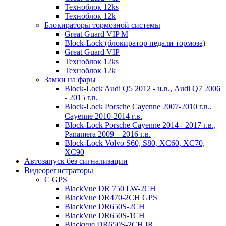
Техноблок 12ks
Техноблок 12k
Блокираторы тормозной системы
Great Guard VIP M
Block-Lock (блокиратор педали тормоза)
Great Guard VIP
Техноблок 12ks
Техноблок 12k
Замки на фары
Block-Lock Audi Q5 2012 - н.в., Audi Q7 2006
- 2015 г.в.
Block-Lock Porsche Cayenne 2007-2010 г.в.,
Cayenne 2010-2014 г.в.
Block-Lock Porsche Cayenne 2014 - 2017 г.в.,
Panamera 2009 – 2016 г.в.
Block-Lock Volvo S60, S80, XC60, XC70,
XC90
Автозапуск без сигнализации
Видеорегистраторы
С GPS
BlackVue DR 750 LW-2CH
BlackVue DR470-2CH GPS
BlackVue DR650S-2CH
BlackVue DR650S-1CH
Blackvue DR650S-2CH IR