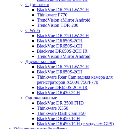
С Дисплеем
BlackVue DR 750 LW-2CH
Thinkware F770
TrendVision aMirror Android
TrendVision TDR-200
С Wi-Fi
BlackVue DR 750 LW-2CH
BlackVue DR650S-2CH
BlackVue DR650S-1CH
Blackvue DR650S-2CH IR
TrendVision aMirror Android
Двухканальные
BlackVue DR 750 LW-2CH
BlackVue DR650S-2CH
Thinkware Rear Cam задняя камера для
регистраторов X500/F750/F770
Blackvue DR650S-2CH IR
BlackVue DR430-2CH
Одноканальные
BlackVue DR 3500 FHD
Thinkware X350
Thinkware Dash Cam F50
BlackVue DR450-1CH
BlackVue DR450-1CH (с модулем GPS)
Обходчики иммобилайзера