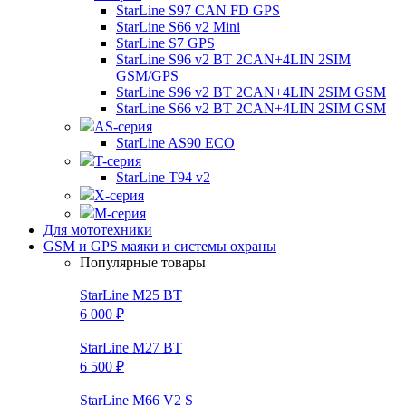
StarLine S97 CAN FD GPS
StarLine S66 v2 Mini
StarLine S7 GPS
StarLine S96 v2 BT 2CAN+4LIN 2SIM
GSM/GPS
StarLine S96 v2 BT 2CAN+4LIN 2SIM GSM
StarLine S66 v2 BT 2CAN+4LIN 2SIM GSM
AS-серия
StarLine AS90 ECO
T-серия
StarLine T94 v2
X-серия
M-серия
Для мототехники
GSM и GPS маяки и системы охраны
Популярные товары
StarLine M25 BT
6 000 ₽
StarLine M27 BT
6 500 ₽
StarLine M66 V2 S