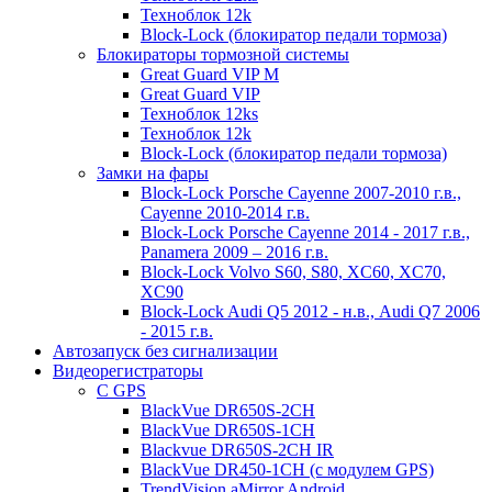
Техноблок 12k
Block-Lock (блокиратор педали тормоза)
Блокираторы тормозной системы
Great Guard VIP M
Great Guard VIP
Техноблок 12ks
Техноблок 12k
Block-Lock (блокиратор педали тормоза)
Замки на фары
Block-Lock Porsche Cayenne 2007-2010 г.в.,
Cayenne 2010-2014 г.в.
Block-Lock Porsche Cayenne 2014 - 2017 г.в.,
Panamera 2009 – 2016 г.в.
Block-Lock Volvo S60, S80, XC60, XC70,
XC90
Block-Lock Audi Q5 2012 - н.в., Audi Q7 2006
- 2015 г.в.
Автозапуск без сигнализации
Видеорегистраторы
С GPS
BlackVue DR650S-2CH
BlackVue DR650S-1CH
Blackvue DR650S-2CH IR
BlackVue DR450-1CH (с модулем GPS)
TrendVision aMirror Android