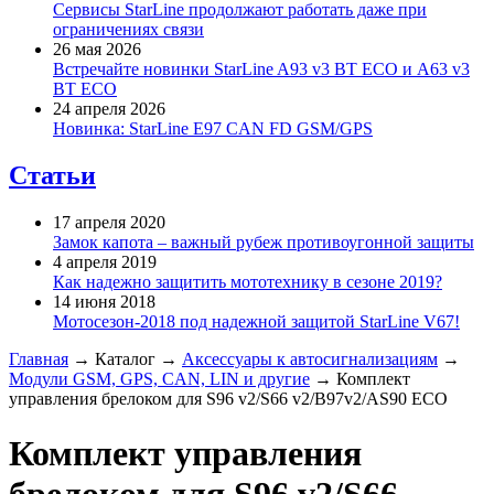
Сервисы StarLine продолжают работать даже при
ограничениях связи
26 мая 2026
Встречайте новинки StarLine A93 v3 BT ECO и A63 v3
BT ECO
24 апреля 2026
Новинка: StarLine E97 CAN FD GSM/GPS
Статьи
17 апреля 2020
Замок капота – важный рубеж противоугонной защиты
4 апреля 2019
Как надежно защитить мототехнику в сезоне 2019?
14 июня 2018
Мотосезон-2018 под надежной защитой StarLine V67!
Главная
→
Каталог
→
Аксессуары к автосигнализациям
→
Модули GSM, GPS, CAN, LIN и другие
→
Комплект
управления брелоком для S96 v2/S66 v2/B97v2/AS90 ECO
Комплект управления
брелоком для S96 v2/S66