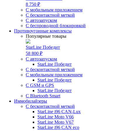
8 750 ₽
С мобильным приложением
С бесконтактной меткой
С автозапуском
С беспроводной блокировкой
Противоугонные комплексы
Популярные товары
StarLine Победит
58 800 ₽
С автозапуском
StarLine Победит
С бесконтактной меткой
С мобильным приложением
StarLine Победит
С GSM и GPS
StarLine Победит
С Bluetooth Smart
Иммобилайзеры
С бесконтактной меткой
StarLine i96 CAN-Lux
StarLine Moto V66
StarLine Moto V67
StarLine i96 CAN eco