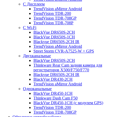
С Дисплеем
TrendVision aMirror Android
TrendVision TDR-200
TrendVision TDR-708GP
TrendVision TDR-708P
С Wi-Fi
BlackVue DR650S-2CH
BlackVue DR650S-1CH
Blackvue DR650S-2CH IR
TrendVision aMirror Android
Street Storm CVR-A7525-W + GPS
Двухканальные
BlackVue DR650S-2CH
Thinkware Rear Cam задняя камера для
регистраторов X500/F750/F770
Blackvue DR650S-2CH IR
BlackVue DR430-2CH
TrendVision aMirror Android
Одноканальные
BlackVue DR450-1CH
Thinkware Dash Cam F50
BlackVue DR450-1CH (с модулем GPS)
TrendVision TDR-200
TrendVision TDR-708GP
Обходчики иммобилайзера