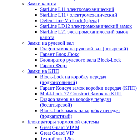
Замки капота
StarLine L11 электромеханический
StarLine L11+ электромеханический
Defen Time V5 Lock (сфера)
StarLine LD12 электромеханический замок
StarLine L21 электромеханический замок
капота
Замки на рулевой вал
Dragon замок на рулевой вал (штыревой)
Гарант Блок Люкс
Блокиратор рулевого вала Block-Lock
Гарант Форт
Замки на КПП
Block-Lock на коробку передач
(подконсольный)
Гарант Консул замок коробки передач (КПП)
Mul-t-Lock 77 Construct Замок на КПП
Dragon замок на коробку передач
(бесштыревой)
Block-Lock замок на коробку передач
(подкапотный)
Блокираторы тормозной системы
Great Guard VIP M
Great Guard VIP
Техноблок 12ks