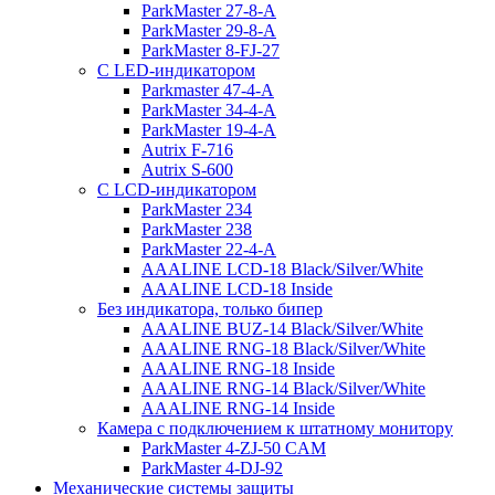
ParkMaster 27-8-A
ParkMaster 29-8-A
ParkMaster 8-FJ-27
С LED-индикатором
Parkmaster 47-4-A
ParkMaster 34-4-A
ParkMaster 19-4-A
Autrix F-716
Autrix S-600
С LCD-индикатором
ParkMaster 234
ParkMaster 238
ParkMaster 22-4-A
AAALINE LCD-18 Black/Silver/White
AAALINE LCD-18 Inside
Без индикатора, только бипер
AAALINE BUZ-14 Black/Silver/White
AAALINE RNG-18 Black/Silver/White
AAALINE RNG-18 Inside
AAALINE RNG-14 Black/Silver/White
AAALINE RNG-14 Inside
Камера с подключением к штатному монитору
ParkMaster 4-ZJ-50 CAM
ParkMaster 4-DJ-92
Механические системы защиты