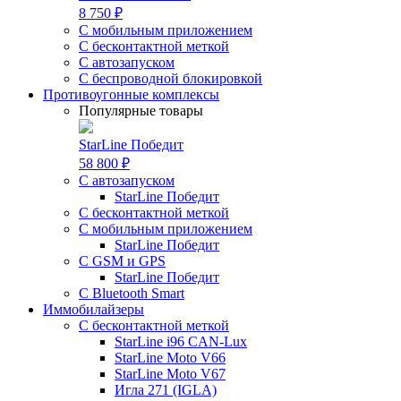
8 750 ₽
С мобильным приложением
С бесконтактной меткой
С автозапуском
С беспроводной блокировкой
Противоугонные комплексы
Популярные товары
StarLine Победит
58 800 ₽
С автозапуском
StarLine Победит
С бесконтактной меткой
С мобильным приложением
StarLine Победит
С GSM и GPS
StarLine Победит
С Bluetooth Smart
Иммобилайзеры
С бесконтактной меткой
StarLine i96 CAN-Lux
StarLine Moto V66
StarLine Moto V67
Игла 271 (IGLA)