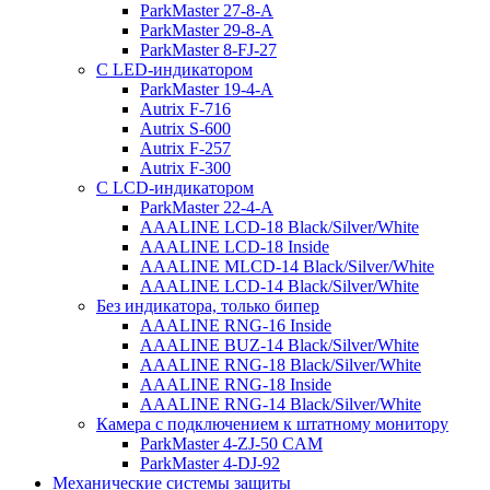
ParkMaster 27-8-A
ParkMaster 29-8-A
ParkMaster 8-FJ-27
С LED-индикатором
ParkMaster 19-4-A
Autrix F-716
Autrix S-600
Autrix F-257
Autrix F-300
С LCD-индикатором
ParkMaster 22-4-A
AAALINE LCD-18 Black/Silver/White
AAALINE LCD-18 Inside
AAALINE MLCD-14 Black/Silver/White
AAALINE LCD-14 Black/Silver/White
Без индикатора, только бипер
AAALINE RNG-16 Inside
AAALINE BUZ-14 Black/Silver/White
AAALINE RNG-18 Black/Silver/White
AAALINE RNG-18 Inside
AAALINE RNG-14 Black/Silver/White
Камера с подключением к штатному монитору
ParkMaster 4-ZJ-50 CAM
ParkMaster 4-DJ-92
Механические системы защиты