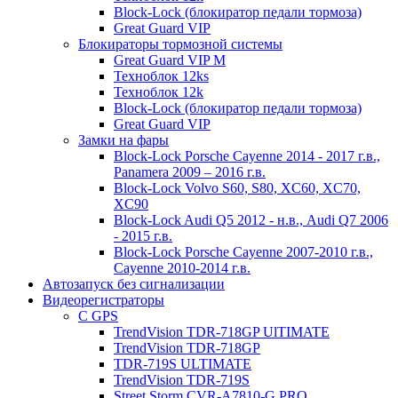
Block-Lock (блокиратор педали тормоза)
Great Guard VIP
Блокираторы тормозной системы
Great Guard VIP M
Техноблок 12ks
Техноблок 12k
Block-Lock (блокиратор педали тормоза)
Great Guard VIP
Замки на фары
Block-Lock Porsche Cayenne 2014 - 2017 г.в.,
Panamera 2009 – 2016 г.в.
Block-Lock Volvo S60, S80, XC60, XC70,
XC90
Block-Lock Audi Q5 2012 - н.в., Audi Q7 2006
- 2015 г.в.
Block-Lock Porsche Cayenne 2007-2010 г.в.,
Cayenne 2010-2014 г.в.
Автозапуск без сигнализации
Видеорегистраторы
С GPS
TrendVision TDR-718GP UlTIMATE
TrendVision TDR-718GP
TDR-719S ULTIMATE
TrendVision TDR-719S
Street Storm CVR-A7810-G PRO