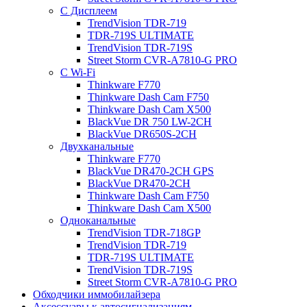
С Дисплеем
TrendVision TDR-719
TDR-719S ULTIMATE
TrendVision TDR-719S
Street Storm CVR-A7810-G PRO
С Wi-Fi
Thinkware F770
Thinkware Dash Cam F750
Thinkware Dash Cam X500
BlackVue DR 750 LW-2CH
BlackVue DR650S-2CH
Двухканальные
Thinkware F770
BlackVue DR470-2CH GPS
BlackVue DR470-2CH
Thinkware Dash Cam F750
Thinkware Dash Cam X500
Одноканальные
TrendVision TDR-718GP
TrendVision TDR-719
TDR-719S ULTIMATE
TrendVision TDR-719S
Street Storm CVR-A7810-G PRO
Обходчики иммобилайзера
Аксессуары к автосигнализациям