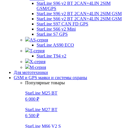
StarLine S96 v2 BT 2CAN+4LIN 2SIM
GSM/GPS
StarLine S96 v2 BT 2CAN+4LIN 2SIM GSM
StarLine S66 v2 BT 2CAN+4LIN 2SIM GSM
StarLine S97 CAN FD GPS
StarLine S66 v2 Mini
StarLine S7 GPS
AS-серия
StarLine AS90 ECO
T-серия
StarLine T94 v2
X-серия
M-серия
Для мототехники
GSM и GPS маяки и системы охраны
Популярные товары
StarLine M25 BT
6 000 ₽
StarLine M27 BT
6 500 ₽
StarLine M66 V2 S