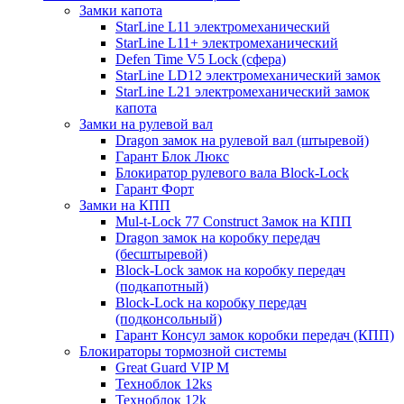
Замки капота
StarLine L11 электромеханический
StarLine L11+ электромеханический
Defen Time V5 Lock (сфера)
StarLine LD12 электромеханический замок
StarLine L21 электромеханический замок
капота
Замки на рулевой вал
Dragon замок на рулевой вал (штыревой)
Гарант Блок Люкс
Блокиратор рулевого вала Block-Lock
Гарант Форт
Замки на КПП
Mul-t-Lock 77 Construct Замок на КПП
Dragon замок на коробку передач
(бесштыревой)
Block-Lock замок на коробку передач
(подкапотный)
Block-Lock на коробку передач
(подконсольный)
Гарант Консул замок коробки передач (КПП)
Блокираторы тормозной системы
Great Guard VIP M
Техноблок 12ks
Техноблок 12k