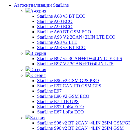
Автосигнализации StarLine
А-серия
StarLine A63 v3 BT ECO
StarLine A60 ECO
StarLine A90 ECO
StarLine A60 BT GSM ECO
StarLine A93 V2 2CAN+2LIN LTE ECO
StarLine A93 v2 LTE
StarLine A93 v3 BT ECO
B-серия
StarLine B97 v2 3CAN+FD+4LIN LTE GPS
StarLine B97 V2 3CAN+FD+4LIN LTE
D-серия
E-серия
StarLine E96 v2 GSM GPS PRO
StarLine E97 CAN FD GSM GPS
StarLine E97
StarLine E96 v2 GSM ECO
StarLine E7 LTE GPS
StarLine E97 LoRa ECO
StarLine E67 LoRa ECO
S-серия
StarLine S96 v2 BT 2CAN+4LIN 2SIM GSM/G
StarLine S96 v2 BT 2CAN+4LIN 2SIM GSM