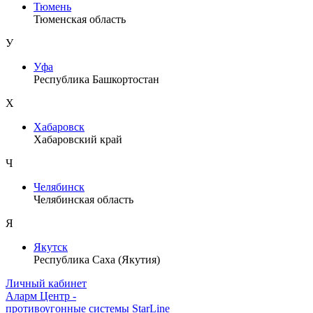
Тюмень
Тюменская область
У
Уфа
Республика Башкортостан
Х
Хабаровск
Хабаровский край
Ч
Челябинск
Челябинская область
Я
Якутск
Республика Саха (Якутия)
Личный кабинет
Аларм Центр
-
противоугонные системы
StarLine