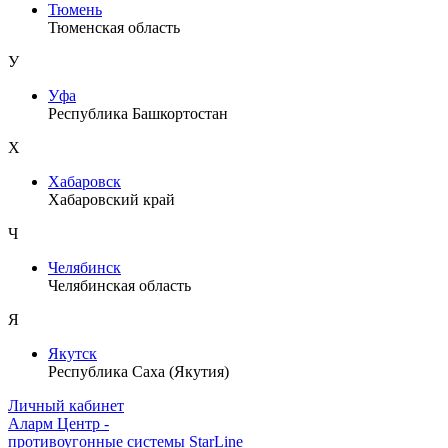
Тюмень
Тюменская область
У
Уфа
Республика Башкортостан
Х
Хабаровск
Хабаровский край
Ч
Челябинск
Челябинская область
Я
Якутск
Республика Саха (Якутия)
Личный кабинет
Аларм Центр
-
противоугонные системы
StarLine