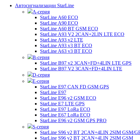
Автосигнализации StarLine
А-серия
StarLine A60 ECO
StarLine A90 ECO
StarLine A60 BT GSM ECO
StarLine A93 V2 2CAN+2LIN LTE ECO
StarLine A93 v2 LTE
StarLine A93 v3 BT ECO
StarLine A63 v3 BT ECO
B-серия
StarLine B97 v2 3CAN+FD+4LIN LTE GPS
StarLine B97 V2 3CAN+FD+4LIN LTE
D-серия
E-серия
StarLine E97 CAN FD GSM GPS
StarLine E97
StarLine E96 v2 GSM ECO
StarLine E7 LTE GPS
StarLine E97 LoRa ECO
StarLine E67 LoRa ECO
StarLine E96 v2 GSM GPS PRO
S-серия
StarLine S96 v2 BT 2CAN+4LIN 2SIM GSM/G
StarLine S96 v2 BT 2CAN+4LIN 2SIM GSM