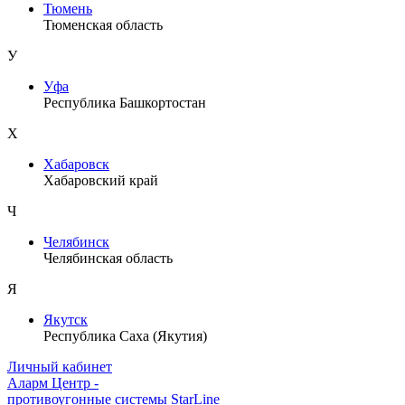
Тюмень
Тюменская область
У
Уфа
Республика Башкортостан
Х
Хабаровск
Хабаровский край
Ч
Челябинск
Челябинская область
Я
Якутск
Республика Саха (Якутия)
Личный кабинет
Аларм Центр
-
противоугонные системы
StarLine