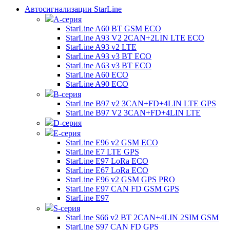
Автосигнализации StarLine
А-серия
StarLine A60 BT GSM ECO
StarLine A93 V2 2CAN+2LIN LTE ECO
StarLine A93 v2 LTE
StarLine A93 v3 BT ECO
StarLine A63 v3 BT ECO
StarLine A60 ECO
StarLine A90 ECO
B-серия
StarLine B97 v2 3CAN+FD+4LIN LTE GPS
StarLine B97 V2 3CAN+FD+4LIN LTE
D-серия
E-серия
StarLine E96 v2 GSM ECO
StarLine E7 LTE GPS
StarLine E97 LoRa ECO
StarLine E67 LoRa ECO
StarLine E96 v2 GSM GPS PRO
StarLine E97 CAN FD GSM GPS
StarLine E97
S-серия
StarLine S66 v2 BT 2CAN+4LIN 2SIM GSM
StarLine S97 CAN FD GPS