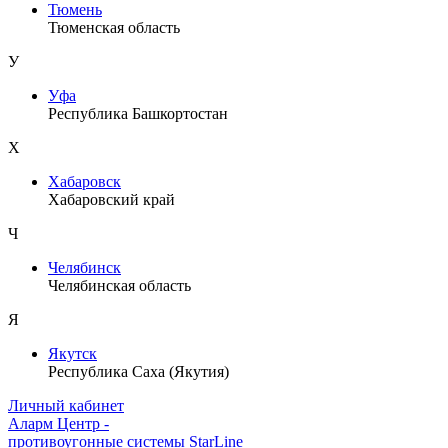
Тюмень
Тюменская область
У
Уфа
Республика Башкортостан
Х
Хабаровск
Хабаровский край
Ч
Челябинск
Челябинская область
Я
Якутск
Республика Саха (Якутия)
Личный кабинет
Аларм Центр
-
противоугонные системы
StarLine