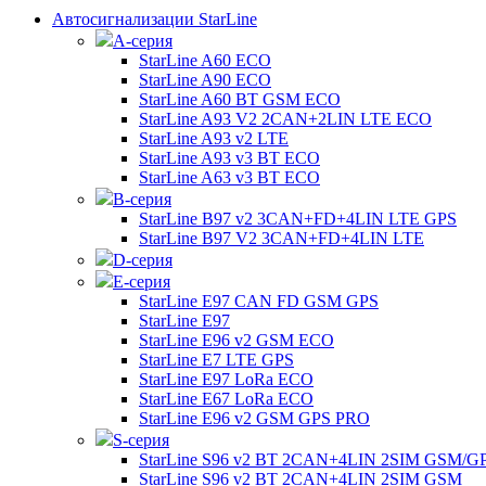
Автосигнализации StarLine
А-серия
StarLine A60 ECO
StarLine A90 ECO
StarLine A60 BT GSM ECO
StarLine A93 V2 2CAN+2LIN LTE ECO
StarLine A93 v2 LTE
StarLine A93 v3 BT ECO
StarLine A63 v3 BT ECO
B-серия
StarLine B97 v2 3CAN+FD+4LIN LTE GPS
StarLine B97 V2 3CAN+FD+4LIN LTE
D-серия
E-серия
StarLine E97 CAN FD GSM GPS
StarLine E97
StarLine E96 v2 GSM ECO
StarLine E7 LTE GPS
StarLine E97 LoRa ECO
StarLine E67 LoRa ECO
StarLine E96 v2 GSM GPS PRO
S-серия
StarLine S96 v2 BT 2CAN+4LIN 2SIM GSM/G
StarLine S96 v2 BT 2CAN+4LIN 2SIM GSM