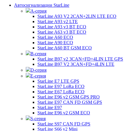
Автосигнализации StarLine
А-серия
StarLine A93 V2 2CAN+2LIN LTE ECO
StarLine A93 v2 LTE
StarLine A93 v3 BT ECO
StarLine A63 v3 BT ECO
StarLine A60 ECO
StarLine A90 ECO
StarLine A60 BT GSM ECO
B-серия
StarLine B97 v2 3CAN+FD+4LIN LTE GPS
StarLine B97 V2 3CAN+FD+4LIN LTE
D-серия
E-серия
StarLine E7 LTE GPS
StarLine E97 LoRa ECO
StarLine E67 LoRa ECO
StarLine E96 v2 GSM GPS PRO
StarLine E97 CAN FD GSM GPS
StarLine E97
StarLine E96 v2 GSM ECO
S-серия
StarLine S97 CAN FD GPS
StarLine S66 v2 Mini