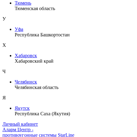
Тюмень
Тюменская область
У
Уфа
Республика Башкортостан
Х
Хабаровск
Хабаровский край
Ч
Челябинск
Челябинская область
Я
Якутск
Республика Саха (Якутия)
Личный кабинет
Аларм Центр
-
противоугонные системы
StarLine