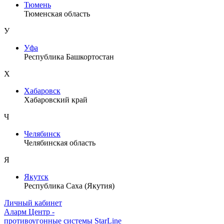
Тюмень
Тюменская область
У
Уфа
Республика Башкортостан
Х
Хабаровск
Хабаровский край
Ч
Челябинск
Челябинская область
Я
Якутск
Республика Саха (Якутия)
Личный кабинет
Аларм Центр
-
противоугонные системы
StarLine