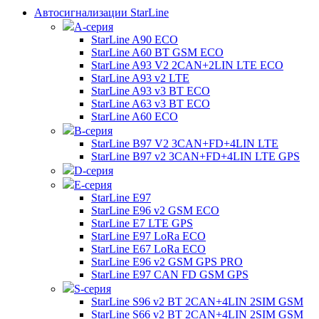
Автосигнализации StarLine
А-серия
StarLine A90 ECO
StarLine A60 BT GSM ECO
StarLine A93 V2 2CAN+2LIN LTE ECO
StarLine A93 v2 LTE
StarLine A93 v3 BT ECO
StarLine A63 v3 BT ECO
StarLine A60 ECO
B-серия
StarLine B97 V2 3CAN+FD+4LIN LTE
StarLine B97 v2 3CAN+FD+4LIN LTE GPS
D-серия
E-серия
StarLine E97
StarLine E96 v2 GSM ECO
StarLine E7 LTE GPS
StarLine E97 LoRa ECO
StarLine E67 LoRa ECO
StarLine E96 v2 GSM GPS PRO
StarLine E97 CAN FD GSM GPS
S-серия
StarLine S96 v2 BT 2CAN+4LIN 2SIM GSM
StarLine S66 v2 BT 2CAN+4LIN 2SIM GSM