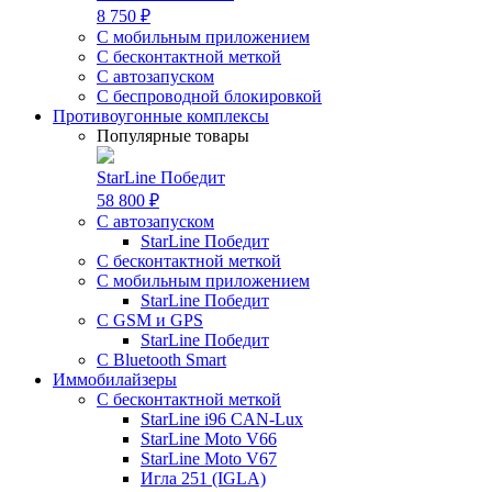
8 750 ₽
С мобильным приложением
С бесконтактной меткой
С автозапуском
С беспроводной блокировкой
Противоугонные комплексы
Популярные товары
StarLine Победит
58 800 ₽
С автозапуском
StarLine Победит
С бесконтактной меткой
С мобильным приложением
StarLine Победит
С GSM и GPS
StarLine Победит
С Bluetooth Smart
Иммобилайзеры
С бесконтактной меткой
StarLine i96 CAN-Lux
StarLine Moto V66
StarLine Moto V67
Игла 251 (IGLA)