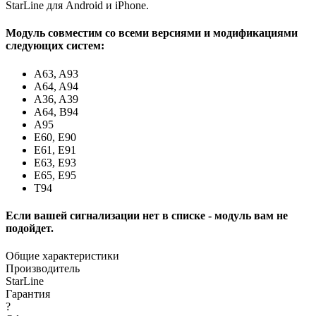
StarLine для Android и iPhone.
Модуль совместим со всеми версиями и модификациями
следующих систем:
A63, A93
A64, A94
A36, A39
A64, B94
A95
E60, E90
E61, E91
E63, E93
E65, E95
T94
Если вашей сигнализации нет в списке - модуль вам не
подойдет.
Общие характеристики
Производитель
StarLine
Гарантия
?