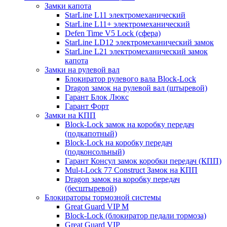
Замки капота
StarLine L11 электромеханический
StarLine L11+ электромеханический
Defen Time V5 Lock (сфера)
StarLine LD12 электромеханический замок
StarLine L21 электромеханический замок
капота
Замки на рулевой вал
Блокиратор рулевого вала Block-Lock
Dragon замок на рулевой вал (штыревой)
Гарант Блок Люкс
Гарант Форт
Замки на КПП
Block-Lock замок на коробку передач
(подкапотный)
Block-Lock на коробку передач
(подконсольный)
Гарант Консул замок коробки передач (КПП)
Mul-t-Lock 77 Construct Замок на КПП
Dragon замок на коробку передач
(бесштыревой)
Блокираторы тормозной системы
Great Guard VIP M
Block-Lock (блокиратор педали тормоза)
Great Guard VIP