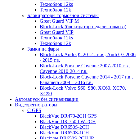
Техноблок 12ks
Техноблок 12k
Блокираторы тормозной системы
Great Guard VIP M
Block-Lock (блокиратор педали тормоза)
Great Guard VIP
Техноблок 12ks
Техноблок 12k
Замки на фары
Block-Lock Audi Q5 2012 - н.в., Audi Q7 2006
- 2015 г.в.
Block-Lock Porsche Cayenne 2007-2010 г.в.,
Cayenne 2010-2014 г.в.
Block-Lock Porsche Cayenne 2014 - 2017 г.в.,
Panamera 2009 – 2016 г.в.
Block-Lock Volvo S60, S80, XC60, XC70,
XC90
Автозапуск без сигнализации
Видеорегистраторы
С GPS
BlackVue DR470-2CH GPS
BlackVue DR 750 LW-2CH
BlackVue DR650S-2CH
BlackVue DR650S-1CH
Blackvue DR650S-2CH IR