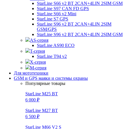
StarLine S66 v2 BT 2CAN+4LIN 2SIM GSM
StarLine S97 CAN FD GPS
StarLine S66 v2 Mini
StarLine S7 GPS
StarLine S96 v2 BT 2CAN+4LIN 2SIM
GSM/GPS
StarLine S96 v2 BT 2CAN+4LIN 2SIM GSM
AS-серия
StarLine AS90 ECO
T-серия
StarLine T94 v2
X-серия
M-серия
Для мототехники
GSM и GPS маяки и системы охраны
Популярные товары
StarLine M25 BT
6 000 ₽
StarLine M27 BT
6 500 ₽
StarLine M66 V2 S