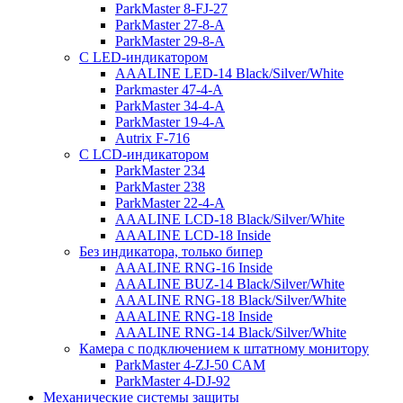
ParkMaster 8-FJ-27
ParkMaster 27-8-A
ParkMaster 29-8-A
С LED-индикатором
AAALINE LED-14 Black/Silver/White
Parkmaster 47-4-A
ParkMaster 34-4-A
ParkMaster 19-4-A
Autrix F-716
С LCD-индикатором
ParkMaster 234
ParkMaster 238
ParkMaster 22-4-A
AAALINE LCD-18 Black/Silver/White
AAALINE LCD-18 Inside
Без индикатора, только бипер
AAALINE RNG-16 Inside
AAALINE BUZ-14 Black/Silver/White
AAALINE RNG-18 Black/Silver/White
AAALINE RNG-18 Inside
AAALINE RNG-14 Black/Silver/White
Камера с подключением к штатному монитору
ParkMaster 4-ZJ-50 CAM
ParkMaster 4-DJ-92
Механические системы защиты