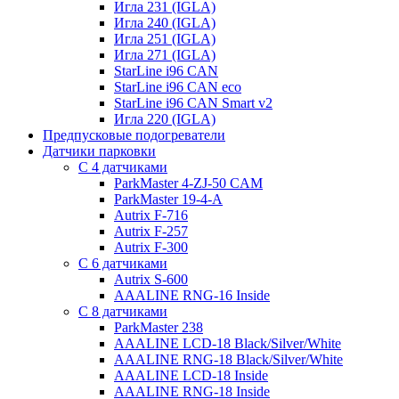
Игла 231 (IGLA)
Игла 240 (IGLA)
Игла 251 (IGLA)
Игла 271 (IGLA)
StarLine i96 CAN
StarLine i96 CAN eco
StarLine i96 CAN Smart v2
Игла 220 (IGLA)
Предпусковые подогреватели
Датчики парковки
С 4 датчиками
ParkMaster 4-ZJ-50 CAM
ParkMaster 19-4-A
Autrix F-716
Autrix F-257
Autrix F-300
С 6 датчиками
Autrix S-600
AAALINE RNG-16 Inside
С 8 датчиками
ParkMaster 238
AAALINE LCD-18 Black/Silver/White
AAALINE RNG-18 Black/Silver/White
AAALINE LCD-18 Inside
AAALINE RNG-18 Inside