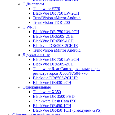
С Дисплеем
Thinkware F770
BlackVue DR 750 LW-2CH
TrendVision aMirror Android
TrendVision TDR-200
С Wi-Fi
BlackVue DR 750 LW-2CH
BlackVue DR650S-2CH
BlackVue DR650S-1CH
Blackvue DR650S-2CH IR
TrendVision aMirror Android
Двухканальные
BlackVue DR 750 LW-2CH
BlackVue DR650S-2CH
Thinkware Rear Cam задняя камера для
регистраторов X500/F750/F770
Blackvue DR650S-2CH IR
BlackVue DR430-2CH
Одноканальные
Thinkware X350
BlackVue DR 3500 FHD
Thinkware Dash Cam F50
BlackVue DR450-1CH
BlackVue DR450-1CH (с модулем GPS)
Обходчики иммобилайзера