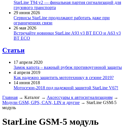
StarLine T94 v2 — финальная партия сигнализаций для
грузового транспорта
29 июня 2026
Сервисы StarLine продолжают работать даже при
ограничениях связи
26 мая 2026
Встречайте новинки StarLine A93 v3 BT ECO и A63 v3
BT ECO
Статьи
17 апреля 2020
Замок капота – важный рубеж противоугонной защиты
4 апреля 2019
Как надежно защитить мототехнику в сезоне 2019?
14 июня 2018
Мотосезон-2018 под надежной защитой StarLine V67!
Главная
→
Каталог
→
Аксессуары к автосигнализациям
→
Модули GSM, GPS, CAN, LIN и другие
→
StarLine GSM-5
модуль
StarLine GSM-5 модуль