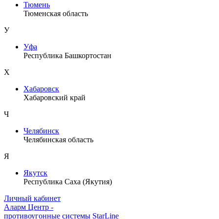
Тюмень
Тюменская область
У
Уфа
Республика Башкортостан
Х
Хабаровск
Хабаровский край
Ч
Челябинск
Челябинская область
Я
Якутск
Республика Саха (Якутия)
Личный кабинет
Аларм Центр
-
противоугонные системы
StarLine