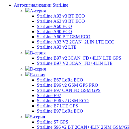
Автосигнализации StarLine
А-серия
StarLine A93 v3 BT ECO
StarLine A63 v3 BT ECO
StarLine A60 ECO
StarLine A90 ECO
StarLine A60 BT GSM ECO
StarLine A93 V2 2CAN+2LIN LTE ECO
StarLine A93 v2 LTE
B-серия
StarLine B97 v2 3CAN+FD+4LIN LTE GPS
StarLine B97 V2 3CAN+FD+4LIN LTE
D-серия
E-серия
StarLine E67 LoRa ECO
StarLine E96 v2 GSM GPS PRO
StarLine E97 CAN FD GSM GPS
StarLine E97
StarLine E96 v2 GSM ECO
StarLine E7 LTE GPS
StarLine E97 LoRa ECO
S-серия
StarLine S7 GPS
StarLine S96 v2 BT 2CAN+4LIN 2SIM GSM/G