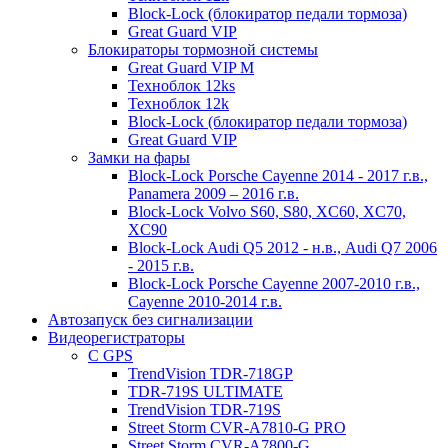
Block-Lock (блокиратор педали тормоза)
Great Guard VIP
Блокираторы тормозной системы
Great Guard VIP M
Техноблок 12ks
Техноблок 12k
Block-Lock (блокиратор педали тормоза)
Great Guard VIP
Замки на фары
Block-Lock Porsche Cayenne 2014 - 2017 г.в.,
Panamera 2009 – 2016 г.в.
Block-Lock Volvo S60, S80, XC60, XC70,
XC90
Block-Lock Audi Q5 2012 - н.в., Audi Q7 2006
- 2015 г.в.
Block-Lock Porsche Cayenne 2007-2010 г.в.,
Cayenne 2010-2014 г.в.
Автозапуск без сигнализации
Видеорегистраторы
С GPS
TrendVision TDR-718GP
TDR-719S ULTIMATE
TrendVision TDR-719S
Street Storm CVR-A7810-G PRO
Street Storm CVR-A7800-G