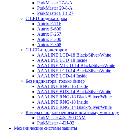
ParkMaster 27-8-A
ParkMaster 29-8-A
ParkMaster 8-FJ-27
С LED-индикатором
Autrix F-716
Autrix S-600
Autrix F-257
Autrix F-300
Autrix F-368
С LCD-индикатором
AAALINE LCD-18 Black/Silver/White
AAALINE LCD-18 Inside
AAALINE MLCD-14 Black/Silver/White
AAALINE LCD-14 Black/Silver/White
AAALINE LCD-14 Inside
Без индикатора, только бипер
AAALINE RNG-16 Inside
AAALINE BUZ-14 Black/Silver/White
AAALINE RNG-18 Black/Silver/White
AAALINE RNG-18 Inside
AAALINE RNG-14 Black/Silver/White
Камера с подключением к штатному монитору
ParkMaster 4-ZJ-50 CAM
ParkMaster 4-DJ-92
Механические системы защиты