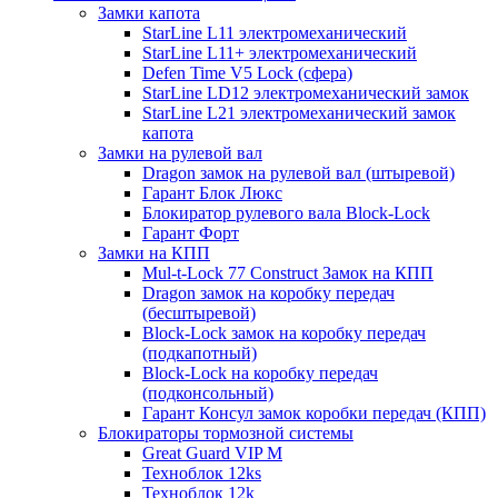
Замки капота
StarLine L11 электромеханический
StarLine L11+ электромеханический
Defen Time V5 Lock (сфера)
StarLine LD12 электромеханический замок
StarLine L21 электромеханический замок
капота
Замки на рулевой вал
Dragon замок на рулевой вал (штыревой)
Гарант Блок Люкс
Блокиратор рулевого вала Block-Lock
Гарант Форт
Замки на КПП
Mul-t-Lock 77 Construct Замок на КПП
Dragon замок на коробку передач
(бесштыревой)
Block-Lock замок на коробку передач
(подкапотный)
Block-Lock на коробку передач
(подконсольный)
Гарант Консул замок коробки передач (КПП)
Блокираторы тормозной системы
Great Guard VIP M
Техноблок 12ks
Техноблок 12k