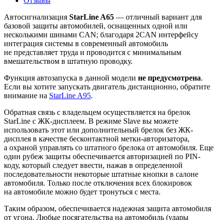
Отзывы
Автосигнализация
StarLine
A65
— отличный вариант для
базовой защиты автомобилей, оснащенных одной или
несколькими шинами CAN; благодаря 2CAN интерфейсу
интеграция системы в современный автомобиль
не представляет труда и проводится с минимальным
вмешательством в штатную проводку.
Функция автозапуска в данной модели
не предусмотрена
.
Если вы хотите запускать двигатель дистанционно, обратите
внимание на
StarLine A95
.
Обратная связь с владельцем осуществляется на брелок
StarLine с ЖК-дисплеем. В режиме Slave вы можете
использовать этот или дополнительный брелок без ЖК-
дисплея в качестве бесконтактной метки-авторизатора,
а охраной управлять со штатного брелока от автомобиля. Еще
один рубеж защиты обеспечивается авторизацией по PIN-
коду, который следует ввести, нажав в определенной
последовательности некоторые штатные кнопки в салоне
автомобиля. Только после отключения всех блокировок
на автомобиле можно будет тронуться с места.
Таким образом, обеспечивается надежная защита автомобиля
от угона. Любые посягательства на автомобиль (удары