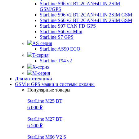
StarLine S96 v2 BT 2CAN+4LIN 2SIM
GSM/GPS
StarLine S96 v2 BT 2CAN+4LIN 2SIM GSM
StarLine S66 v2 BT 2CAN+4LIN 2SIM GSM
StarLine S97 CAN FD GPS
StarLine S66 v2 Mini
StarLine S7 GPS
AS-серия
StarLine AS90 ECO
T-серия
StarLine T94 v2
X-серия
M-серия
Для мототехники
GSM и GPS маяки и системы охраны
Популярные товары
StarLine M25 BT
6 000 ₽
StarLine M27 BT
6 500 ₽
StarLine M66 V2 S