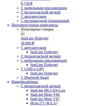
8 750 ₽
С мобильным приложением
С бесконтактной меткой
С автозапуском
С беспроводной блокировкой
Противоугонные комплексы
Популярные товары
StarLine Победит
58 800 ₽
С автозапуском
StarLine Победит
С бесконтактной меткой
С мобильным приложением
StarLine Победит
С GSM и GPS
StarLine Победит
С Bluetooth Smart
Иммобилайзеры
С бесконтактной меткой
StarLine i96 CAN-Lux
StarLine Moto V66
StarLine Moto V67
Игла 271 (IGLA)