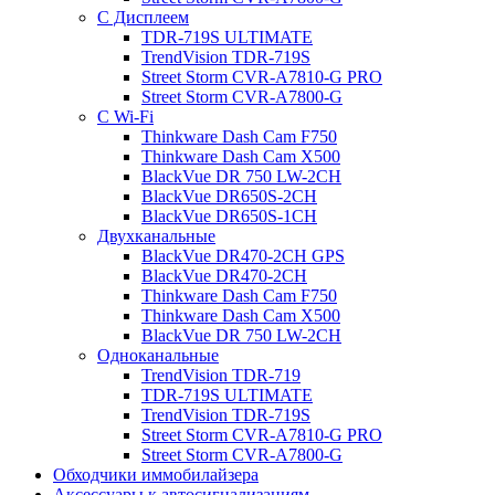
С Дисплеем
TDR-719S ULTIMATE
TrendVision TDR-719S
Street Storm CVR-A7810-G PRO
Street Storm CVR-A7800-G
С Wi-Fi
Thinkware Dash Cam F750
Thinkware Dash Cam X500
BlackVue DR 750 LW-2CH
BlackVue DR650S-2CH
BlackVue DR650S-1CH
Двухканальные
BlackVue DR470-2CH GPS
BlackVue DR470-2CH
Thinkware Dash Cam F750
Thinkware Dash Cam X500
BlackVue DR 750 LW-2CH
Одноканальные
TrendVision TDR-719
TDR-719S ULTIMATE
TrendVision TDR-719S
Street Storm CVR-A7810-G PRO
Street Storm CVR-A7800-G
Обходчики иммобилайзера
Аксессуары к автосигнализациям