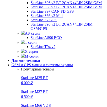
StarLine S96 v2 BT 2CAN+4LIN 2SIM GSM
StarLine S66 v2 BT 2CAN+4LIN 2SIM GSM
StarLine S97 CAN FD GPS
StarLine S66 v2 Mini
StarLine S7 GPS
StarLine S96 v2 BT 2CAN+4LIN 2SIM
GSM/GPS
AS-серия
StarLine AS90 ECO
T-серия
StarLine T94 v2
X-серия
M-серия
Для мототехники
GSM и GPS маяки и системы охраны
Популярные товары
StarLine M25 BT
6 000 ₽
StarLine M27 BT
6 500 ₽
StarLine M66 V2 S