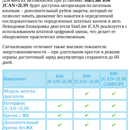
Для многих автомобилей при установке
StarLine B96
2CAN+2LIN
будет доступна авторизация по штатным
кнопкам – дополнительный рубеж защиты, который не
позволит начать движение без нажатия в определенной
последовательности определенных штатных кнопок в авто.
Невидимая блокировка двигателя StarLine iCAN реализуется с
использованием штатной цифровой шины, что делает ее
обнаружение практически невозможным.
Сигнализацию отличают также высокие показатели
энергоэкономичности – при длительном простое в режиме
охраны достаточный заряд аккумулятора сохранится до 60
дней.
B96
B66
B96
Компонент
2CAN+2LIN
2CAN+2LIN
2CAN+2LIN
GSM/GPS
Модуль запуска
двигателя
Интерфейс
2CAN+2LIN
Брелок с ЖК
Дополнительный
брелок без ЖК