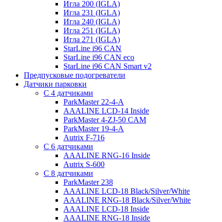
Игла 200 (IGLA)
Игла 231 (IGLA)
Игла 240 (IGLA)
Игла 251 (IGLA)
Игла 271 (IGLA)
StarLine i96 CAN
StarLine i96 CAN eco
StarLine i96 CAN Smart v2
Предпусковые подогреватели
Датчики парковки
С 4 датчиками
ParkMaster 22-4-A
AAALINE LCD-14 Inside
ParkMaster 4-ZJ-50 CAM
ParkMaster 19-4-A
Autrix F-716
С 6 датчиками
AAALINE RNG-16 Inside
Autrix S-600
С 8 датчиками
ParkMaster 238
AAALINE LCD-18 Black/Silver/White
AAALINE RNG-18 Black/Silver/White
AAALINE LCD-18 Inside
AAALINE RNG-18 Inside