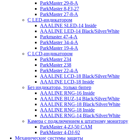
ParkMaster 29-8-A
ParkMaster 8-FJ-27
ParkMaster 27-8-A
С LED-индикатором
AAALINE SLED-14 Inside
AAALINE LED-14 Black/Silver/White
Parkmaster 47-4-A
ParkMaster 34-4-A
ParkMaster 19-4-A
С LCD-индикатором
ParkMaster 234
ParkMaster 238
ParkMaster 22-4-A
AAALINE LCD-18 Black/Silver/White
AAALINE LCD-18 Inside
Без индикатора, только бипер
AAALINE RNG-16 Inside
AAALINE BUZ-14 Black/Silver/White
AAALINE RNG-18 Black/Silver/White
AAALINE RNG-18 Inside
AAALINE RNG-14 Black/Silver/White
Камера с подключением к штатному монитору
ParkMaster 4-ZJ-50 CAM
ParkMaster 4-DJ-92
Механические системы защиты