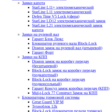
Замки капота
StarLine L11+ электромеханический
StarLine L11 электромеханический
Defen Time V5 Lock (сфера)
StarLine LD12 электромеханический замок
StarLine L21 электромеханический замок
капота
Замки на рулевой вал
Гарант Блок Люкс
Блокиратор рулевого вала Block-Lock
Dragon замок на рулевой вал (штыревой)
Гарант Форт
Замки на КПП
Dragon замок на коробку передач
(бесштыревой)
Block-Lock замок на коробку передач
(подкапотный)
Block-Lock на коробку передач
(подконсольный)
Гарант Консул замок коробки передач (КПП)
Mul-t-Lock 77 Construct Замок на КПП
Блокираторы тормозной системы
Great Guard VIP M
Техноблок 12k
Block-Lock (блокиратор педали тормоза)