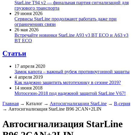
StarLine T94 v2 — финальная партия сигнализаций для
грузового транспорта
29 июня 2026
Сервисы StarLine продолжают работать даже при
ограничениях связи
26 мая 2026
Встречайте новинки StarLine A93 v3 BT ECO и A63 v3
BT ECO
Статьи
17 апреля 2020
Замок капота – важный рубеж противоугонной защиты
4 апреля 2019
Как надежно защитить мототехнику в сезоне 2019?
14 июня 2018
Мотосезон-2018 под надежной защитой StarLine V67!
Главная
→
Каталог
→
Автосигнализации StarLine
→
B-серия
→
Автосигнализация StarLine B96 2CAN+2LIN
Автосигнализация StarLine
B96 2CAN+2LIN