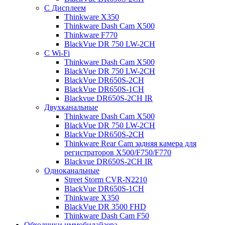
С Дисплеем
Thinkware X350
Thinkware Dash Cam X500
Thinkware F770
BlackVue DR 750 LW-2CH
С Wi-Fi
Thinkware Dash Cam X500
BlackVue DR 750 LW-2CH
BlackVue DR650S-2CH
BlackVue DR650S-1CH
Blackvue DR650S-2CH IR
Двухканальные
Thinkware Dash Cam X500
BlackVue DR 750 LW-2CH
BlackVue DR650S-2CH
Thinkware Rear Cam задняя камера для
регистраторов X500/F750/F770
Blackvue DR650S-2CH IR
Одноканальные
Street Storm CVR-N2210
BlackVue DR650S-1CH
Thinkware X350
BlackVue DR 3500 FHD
Thinkware Dash Cam F50
Обходчики иммобилайзера