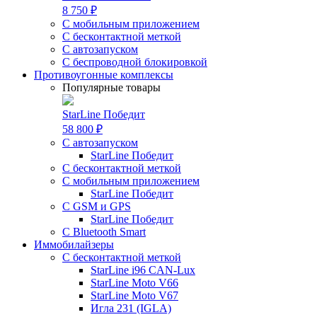
8 750 ₽
С мобильным приложением
С бесконтактной меткой
С автозапуском
С беспроводной блокировкой
Противоугонные комплексы
Популярные товары
StarLine Победит
58 800 ₽
С автозапуском
StarLine Победит
С бесконтактной меткой
С мобильным приложением
StarLine Победит
С GSM и GPS
StarLine Победит
С Bluetooth Smart
Иммобилайзеры
С бесконтактной меткой
StarLine i96 CAN-Lux
StarLine Moto V66
StarLine Moto V67
Игла 231 (IGLA)