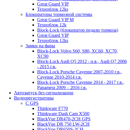
Great Guard VIP
Техноблок 12ks
Блокираторы тормозной системы
Great Guard VIP M
Техноблок 12k
Block-Lock (блокиратор педали тормоза)
Great Guard VIP
Техноблок 12ks
Замки на фары
Block-Lock Volvo S60, S80, XC60, XC70,
XC90
Block-Lock Audi Q5 2012 - н.в., Audi Q7 2006
- 2015 г.в.
Block-Lock Porsche Cayenne 2007-2010 г.в.,
Cayenne 2010-2014 г.в.
Block-Lock Porsche Cayenne 2014 - 2017 г.в.,
Panamera 2009 – 2016 г.в.
Автозапуск без сигнализации
Видеорегистраторы
С GPS
Thinkware F770
Thinkware Dash Cam X500
BlackVue DR470-2CH GPS
BlackVue DR 750 LW-2CH
BlackVue DR650S-2CH