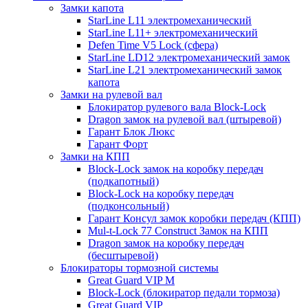
Замки капота
StarLine L11 электромеханический
StarLine L11+ электромеханический
Defen Time V5 Lock (сфера)
StarLine LD12 электромеханический замок
StarLine L21 электромеханический замок
капота
Замки на рулевой вал
Блокиратор рулевого вала Block-Lock
Dragon замок на рулевой вал (штыревой)
Гарант Блок Люкс
Гарант Форт
Замки на КПП
Block-Lock замок на коробку передач
(подкапотный)
Block-Lock на коробку передач
(подконсольный)
Гарант Консул замок коробки передач (КПП)
Mul-t-Lock 77 Construct Замок на КПП
Dragon замок на коробку передач
(бесштыревой)
Блокираторы тормозной системы
Great Guard VIP M
Block-Lock (блокиратор педали тормоза)
Great Guard VIP