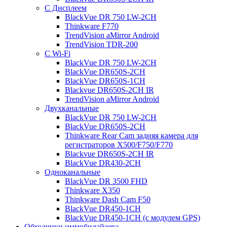
С Дисплеем
BlackVue DR 750 LW-2CH
Thinkware F770
TrendVision aMirror Android
TrendVision TDR-200
С Wi-Fi
BlackVue DR 750 LW-2CH
BlackVue DR650S-2CH
BlackVue DR650S-1CH
Blackvue DR650S-2CH IR
TrendVision aMirror Android
Двухканальные
BlackVue DR 750 LW-2CH
BlackVue DR650S-2CH
Thinkware Rear Cam задняя камера для
регистраторов X500/F750/F770
Blackvue DR650S-2CH IR
BlackVue DR430-2CH
Одноканальные
BlackVue DR 3500 FHD
Thinkware X350
Thinkware Dash Cam F50
BlackVue DR450-1CH
BlackVue DR450-1CH (с модулем GPS)
Обходчики иммобилайзера