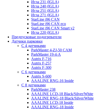
Игла 231 (IGLA)
Игла 240 (IGLA)
Игла 251 (IGLA)
Игла 271 (IGLA)
StarLine i96 CAN
StarLine i96 CAN eco
StarLine i96 CAN Smart v2
Игла 220 (IGLA)
Предпусковые подогреватели
Датчики парковки
С 4 датчиками
ParkMaster 4-ZJ-50 CAM
ParkMaster 19-4-A
Autrix F-716
Autrix F-257
Autrix F-300
С 6 датчиками
Autrix S-600
AAALINE RNG-16 Inside
С 8 датчиками
ParkMaster 238
AAALINE LCD-18 Black/Silver/White
AAALINE RNG-18 Black/Silver/White
AAALINE LCD-18 Inside
AAALINE RNG-18 Inside