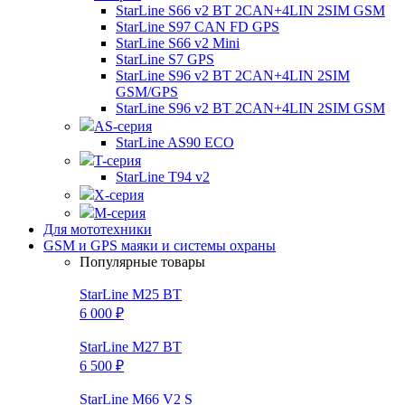
StarLine S66 v2 BT 2CAN+4LIN 2SIM GSM
StarLine S97 CAN FD GPS
StarLine S66 v2 Mini
StarLine S7 GPS
StarLine S96 v2 BT 2CAN+4LIN 2SIM
GSM/GPS
StarLine S96 v2 BT 2CAN+4LIN 2SIM GSM
AS-серия
StarLine AS90 ECO
T-серия
StarLine T94 v2
X-серия
M-серия
Для мототехники
GSM и GPS маяки и системы охраны
Популярные товары
StarLine M25 BT
6 000 ₽
StarLine M27 BT
6 500 ₽
StarLine M66 V2 S