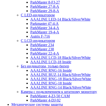
ParkMaster 8-FJ-27
ParkMaster 27-8-A
ParkMaster 29-8-A
С LED-индикатором
AAALINE LED-14 Black/Silver/White
Parkmaster 47-4-A
ParkMaster 34-4-A
ParkMaster 19-4-A
Autrix F-716
С LCD-индикатором
ParkMaster 234
ParkMaster 238
ParkMaster 22-4-A
AAALINE LCD-18 Black/Silver/White
AAALINE LCD-18 Inside
Без индикатора, только бипер
AAALINE RNG-16 Inside
AAALINE BUZ-14 Black/Silver/White
AAALINE RNG-18 Black/Silver/White
AAALINE RNG-18 Inside
AAALINE RNG-14 Black/Silver/White
Камера с подключением к штатному монитору
ParkMaster 4-ZJ-50 CAM
ParkMaster 4-DJ-92
Механические системы защиты