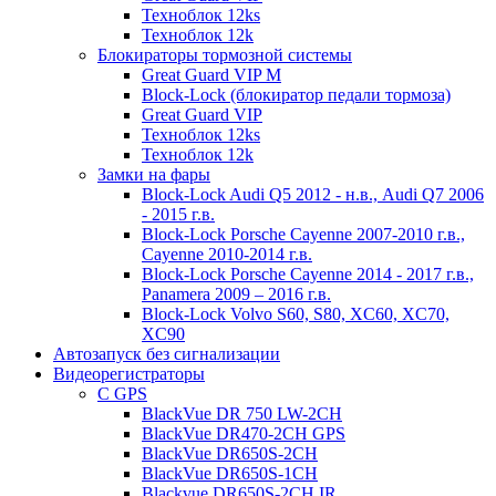
Техноблок 12ks
Техноблок 12k
Блокираторы тормозной системы
Great Guard VIP M
Block-Lock (блокиратор педали тормоза)
Great Guard VIP
Техноблок 12ks
Техноблок 12k
Замки на фары
Block-Lock Audi Q5 2012 - н.в., Audi Q7 2006
- 2015 г.в.
Block-Lock Porsche Cayenne 2007-2010 г.в.,
Cayenne 2010-2014 г.в.
Block-Lock Porsche Cayenne 2014 - 2017 г.в.,
Panamera 2009 – 2016 г.в.
Block-Lock Volvo S60, S80, XC60, XC70,
XC90
Автозапуск без сигнализации
Видеорегистраторы
С GPS
BlackVue DR 750 LW-2CH
BlackVue DR470-2CH GPS
BlackVue DR650S-2CH
BlackVue DR650S-1CH
Blackvue DR650S-2CH IR