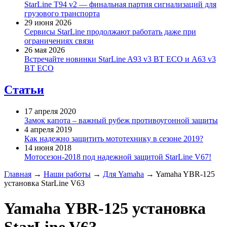
StarLine T94 v2 — финальная партия сигнализаций для
грузового транспорта
29 июня 2026
Сервисы StarLine продолжают работать даже при
ограничениях связи
26 мая 2026
Встречайте новинки StarLine A93 v3 BT ECO и A63 v3
BT ECO
Статьи
17 апреля 2020
Замок капота – важный рубеж противоугонной защиты
4 апреля 2019
Как надежно защитить мототехнику в сезоне 2019?
14 июня 2018
Мотосезон-2018 под надежной защитой StarLine V67!
Главная
→
Наши работы
→
Для Yamaha
→
Yamaha YBR-125
установка StarLine V63
Yamaha YBR-125 установка
StarLine V63