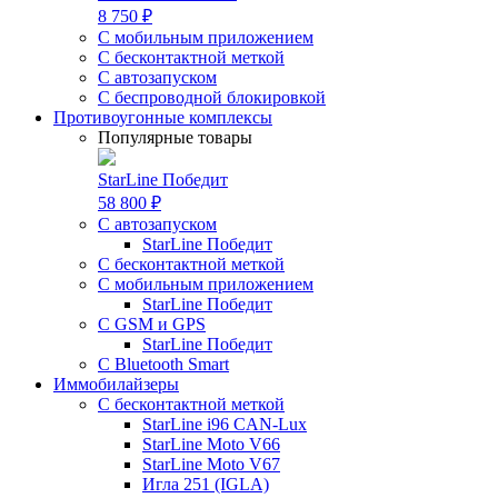
8 750 ₽
С мобильным приложением
С бесконтактной меткой
С автозапуском
С беспроводной блокировкой
Противоугонные комплексы
Популярные товары
StarLine Победит
58 800 ₽
С автозапуском
StarLine Победит
С бесконтактной меткой
С мобильным приложением
StarLine Победит
С GSM и GPS
StarLine Победит
С Bluetooth Smart
Иммобилайзеры
С бесконтактной меткой
StarLine i96 CAN-Lux
StarLine Moto V66
StarLine Moto V67
Игла 251 (IGLA)