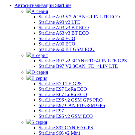
Автосигнализации StarLine
А-серия
StarLine A93 V2 2CAN+2LIN LTE ECO
StarLine A93 v2 LTE
StarLine A93 v3 BT ECO
StarLine A63 v3 BT ECO
StarLine A60 ECO
StarLine A90 ECO
StarLine A60 BT GSM ECO
B-серия
StarLine B97 v2 3CAN+FD+4LIN LTE GPS
StarLine B97 V2 3CAN+FD+4LIN LTE
D-серия
E-серия
StarLine E7 LTE GPS
StarLine E97 LoRa ECO
StarLine E67 LoRa ECO
StarLine E96 v2 GSM GPS PRO
StarLine E97 CAN FD GSM GPS
StarLine E97
StarLine E96 v2 GSM ECO
S-серия
StarLine S97 CAN FD GPS
StarLine S66 v2 Mini