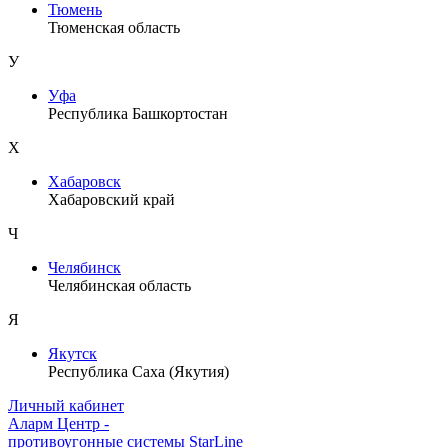
Тюмень
Тюменская область
У
Уфа
Республика Башкортостан
Х
Хабаровск
Хабаровский край
Ч
Челябинск
Челябинская область
Я
Якутск
Республика Саха (Якутия)
Личный кабинет
Аларм Центр
-
противоугонные системы
StarLine