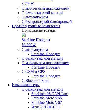
8 750 ₽
С мобильным приложением
С бесконтактной меткой
С автозапуском
С беспроводной блокировкой
Противоугонные комплексы
Популярные товары
StarLine Победит
58 800 ₽
С автозапуском
StarLine Победит
С бесконтактной меткой
С мобильным приложением
StarLine Победит
С GSM и GPS
StarLine Победит
С Bluetooth Smart
Иммобилайзеры
С бесконтактной меткой
StarLine i96 CAN-Lux
StarLine Moto V66
StarLine Moto V67
Игла 251 (IGLA)