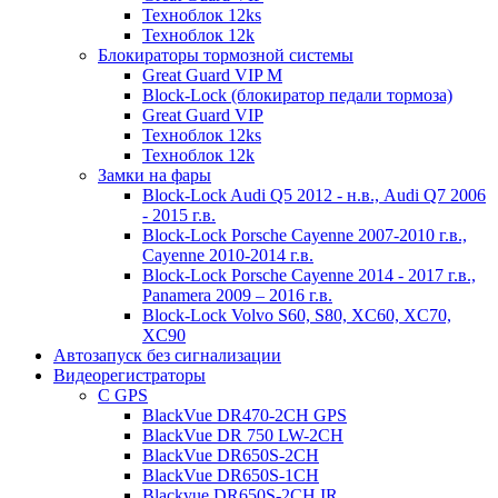
Техноблок 12ks
Техноблок 12k
Блокираторы тормозной системы
Great Guard VIP M
Block-Lock (блокиратор педали тормоза)
Great Guard VIP
Техноблок 12ks
Техноблок 12k
Замки на фары
Block-Lock Audi Q5 2012 - н.в., Audi Q7 2006
- 2015 г.в.
Block-Lock Porsche Cayenne 2007-2010 г.в.,
Cayenne 2010-2014 г.в.
Block-Lock Porsche Cayenne 2014 - 2017 г.в.,
Panamera 2009 – 2016 г.в.
Block-Lock Volvo S60, S80, XC60, XC70,
XC90
Автозапуск без сигнализации
Видеорегистраторы
С GPS
BlackVue DR470-2CH GPS
BlackVue DR 750 LW-2CH
BlackVue DR650S-2CH
BlackVue DR650S-1CH
Blackvue DR650S-2CH IR