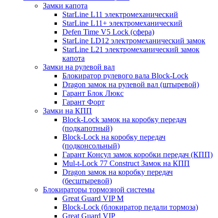
Замки капота
StarLine L11 электромеханический
StarLine L11+ электромеханический
Defen Time V5 Lock (сфера)
StarLine LD12 электромеханический замок
StarLine L21 электромеханический замок
капота
Замки на рулевой вал
Блокиратор рулевого вала Block-Lock
Dragon замок на рулевой вал (штыревой)
Гарант Блок Люкс
Гарант Форт
Замки на КПП
Block-Lock замок на коробку передач
(подкапотный)
Block-Lock на коробку передач
(подконсольный)
Гарант Консул замок коробки передач (КПП)
Mul-t-Lock 77 Construct Замок на КПП
Dragon замок на коробку передач
(бесштыревой)
Блокираторы тормозной системы
Great Guard VIP M
Block-Lock (блокиратор педали тормоза)
Great Guard VIP