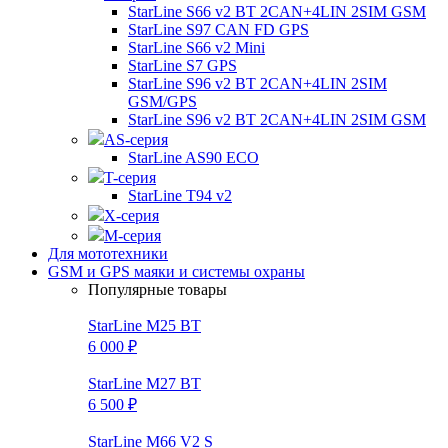
StarLine S66 v2 BT 2CAN+4LIN 2SIM GSM
StarLine S97 CAN FD GPS
StarLine S66 v2 Mini
StarLine S7 GPS
StarLine S96 v2 BT 2CAN+4LIN 2SIM
GSM/GPS
StarLine S96 v2 BT 2CAN+4LIN 2SIM GSM
AS-серия
StarLine AS90 ECO
T-серия
StarLine T94 v2
X-серия
M-серия
Для мототехники
GSM и GPS маяки и системы охраны
Популярные товары
StarLine M25 BT
6 000 ₽
StarLine M27 BT
6 500 ₽
StarLine M66 V2 S