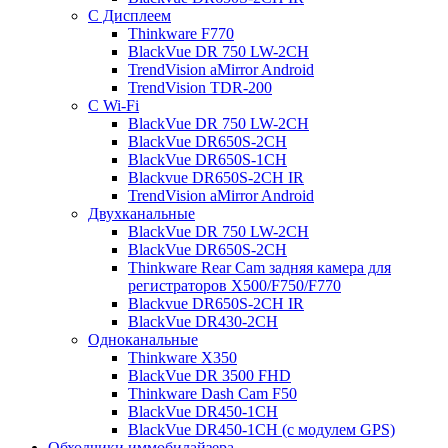
С Дисплеем
Thinkware F770
BlackVue DR 750 LW-2CH
TrendVision aMirror Android
TrendVision TDR-200
С Wi-Fi
BlackVue DR 750 LW-2CH
BlackVue DR650S-2CH
BlackVue DR650S-1CH
Blackvue DR650S-2CH IR
TrendVision aMirror Android
Двухканальные
BlackVue DR 750 LW-2CH
BlackVue DR650S-2CH
Thinkware Rear Cam задняя камера для
регистраторов X500/F750/F770
Blackvue DR650S-2CH IR
BlackVue DR430-2CH
Одноканальные
Thinkware X350
BlackVue DR 3500 FHD
Thinkware Dash Cam F50
BlackVue DR450-1CH
BlackVue DR450-1CH (с модулем GPS)
Обходчики иммобилайзера