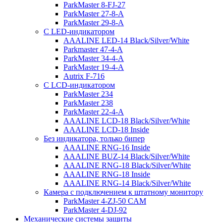
ParkMaster 8-FJ-27
ParkMaster 27-8-A
ParkMaster 29-8-A
С LED-индикатором
AAALINE LED-14 Black/Silver/White
Parkmaster 47-4-A
ParkMaster 34-4-A
ParkMaster 19-4-A
Autrix F-716
С LCD-индикатором
ParkMaster 234
ParkMaster 238
ParkMaster 22-4-A
AAALINE LCD-18 Black/Silver/White
AAALINE LCD-18 Inside
Без индикатора, только бипер
AAALINE RNG-16 Inside
AAALINE BUZ-14 Black/Silver/White
AAALINE RNG-18 Black/Silver/White
AAALINE RNG-18 Inside
AAALINE RNG-14 Black/Silver/White
Камера с подключением к штатному монитору
ParkMaster 4-ZJ-50 CAM
ParkMaster 4-DJ-92
Механические системы защиты