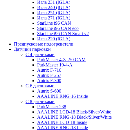
Игла 231 (IGLA)
Игла 240 (IGLA)
Игла 251 (IGLA)
Игла 271 (IGLA)
StarLine i96 CAN
StarLine i96 CAN eco
StarLine i96 CAN Smart v2
Игла 220 (IGLA)
Предпусковые подогреватели
Датчики парковки
С 4 датчиками
ParkMaster 4-ZJ-50 CAM
ParkMaster 19-4-A
Autrix F-716
Autrix F-257
Autrix F-300
С 6 датчиками
Autrix S-600
AAALINE RNG-16 Inside
С 8 датчиками
ParkMaster 238
AAALINE LCD-18 Black/Silver/White
AAALINE RNG-18 Black/Silver/White
AAALINE LCD-18 Inside
AAALINE RNG-18 Inside