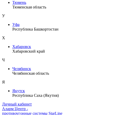
Тюмень
Тюменская область
У
Уфа
Республика Башкортостан
Х
Хабаровск
Хабаровский край
Ч
Челябинск
Челябинская область
Я
Якутск
Республика Саха (Якутия)
Личный кабинет
Аларм Центр
-
противоугонные системы
StarLine