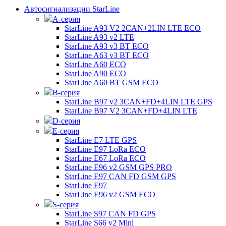
Автосигнализации StarLine
А-серия
StarLine A93 V2 2CAN+2LIN LTE ECO
StarLine A93 v2 LTE
StarLine A93 v3 BT ECO
StarLine A63 v3 BT ECO
StarLine A60 ECO
StarLine A90 ECO
StarLine A60 BT GSM ECO
B-серия
StarLine B97 v2 3CAN+FD+4LIN LTE GPS
StarLine B97 V2 3CAN+FD+4LIN LTE
D-серия
E-серия
StarLine E7 LTE GPS
StarLine E97 LoRa ECO
StarLine E67 LoRa ECO
StarLine E96 v2 GSM GPS PRO
StarLine E97 CAN FD GSM GPS
StarLine E97
StarLine E96 v2 GSM ECO
S-серия
StarLine S97 CAN FD GPS
StarLine S66 v2 Mini