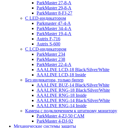
ParkMaster 27-8-A
ParkMaster 29-8-A
ParkMaster 8-FJ-27
С LED-индикатором
Parkmaster 47-4-A
ParkMaster 34-4-A
ParkMaster 19-4-A
Autrix F-716
Autrix S-600
С LCD-индикатором
ParkMaster 234
ParkMaster 238
ParkMaster 22-4-A
AAALINE LCD-18 Black/Silver/White
AAALINE LCD-18 Inside
Без индикатора, только бипер
AAALINE BUZ-14 Black/Silver/White
AAALINE RNG-18 Black/Silver/White
AAALINE RNG-18 Inside
AAALINE RNG-14 Black/Silver/White
AAALINE RNG-14 Inside
Камера с подключением к штатному монитору
ParkMaster 4-ZJ-50 CAM
ParkMaster 4-DJ-92
Механические системы защиты