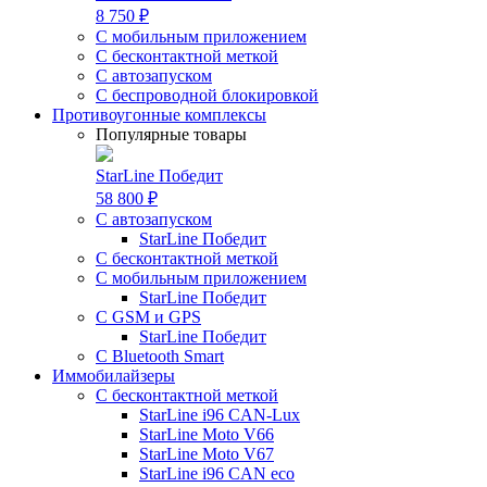
8 750 ₽
С мобильным приложением
С бесконтактной меткой
С автозапуском
С беспроводной блокировкой
Противоугонные комплексы
Популярные товары
StarLine Победит
58 800 ₽
С автозапуском
StarLine Победит
С бесконтактной меткой
С мобильным приложением
StarLine Победит
С GSM и GPS
StarLine Победит
С Bluetooth Smart
Иммобилайзеры
С бесконтактной меткой
StarLine i96 CAN-Lux
StarLine Moto V66
StarLine Moto V67
StarLine i96 CAN eco