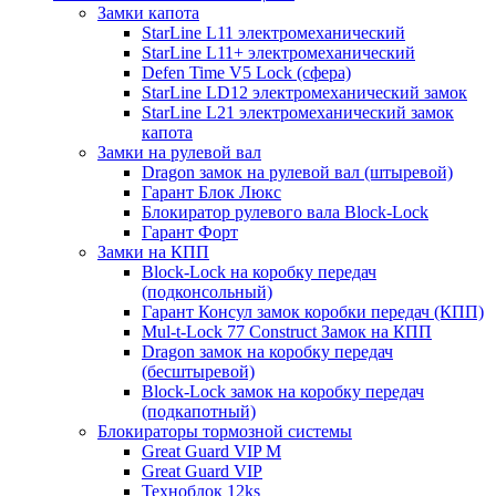
Замки капота
StarLine L11 электромеханический
StarLine L11+ электромеханический
Defen Time V5 Lock (сфера)
StarLine LD12 электромеханический замок
StarLine L21 электромеханический замок
капота
Замки на рулевой вал
Dragon замок на рулевой вал (штыревой)
Гарант Блок Люкс
Блокиратор рулевого вала Block-Lock
Гарант Форт
Замки на КПП
Block-Lock на коробку передач
(подконсольный)
Гарант Консул замок коробки передач (КПП)
Mul-t-Lock 77 Construct Замок на КПП
Dragon замок на коробку передач
(бесштыревой)
Block-Lock замок на коробку передач
(подкапотный)
Блокираторы тормозной системы
Great Guard VIP M
Great Guard VIP
Техноблок 12ks