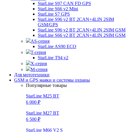
StarLine S97 CAN FD GPS
StarLine S66 v2 Mini
StarLine S7 GPS
StarLine S96 v2 BT 2CAN+4LIN 2SIM
GSM/GPS
StarLine S96 v2 BT 2CAN+4LIN 2SIM GSM
StarLine S66 v2 BT 2CAN+4LIN 2SIM GSM
AS-серия
StarLine AS90 ECO
T-серия
StarLine T94 v2
X-серия
M-серия
Для мототехники
GSM и GPS маяки и системы охраны
Популярные товары
StarLine M25 BT
6 000 ₽
StarLine M27 BT
6 500 ₽
StarLine M66 V2 S