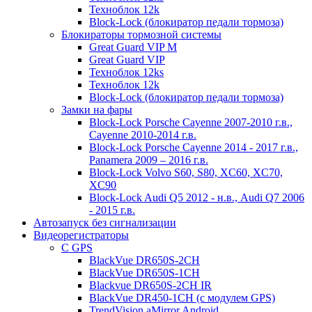
Техноблок 12k
Block-Lock (блокиратор педали тормоза)
Блокираторы тормозной системы
Great Guard VIP M
Great Guard VIP
Техноблок 12ks
Техноблок 12k
Block-Lock (блокиратор педали тормоза)
Замки на фары
Block-Lock Porsche Cayenne 2007-2010 г.в.,
Cayenne 2010-2014 г.в.
Block-Lock Porsche Cayenne 2014 - 2017 г.в.,
Panamera 2009 – 2016 г.в.
Block-Lock Volvo S60, S80, XC60, XC70,
XC90
Block-Lock Audi Q5 2012 - н.в., Audi Q7 2006
- 2015 г.в.
Автозапуск без сигнализации
Видеорегистраторы
С GPS
BlackVue DR650S-2CH
BlackVue DR650S-1CH
Blackvue DR650S-2CH IR
BlackVue DR450-1CH (с модулем GPS)
TrendVision aMirror Android