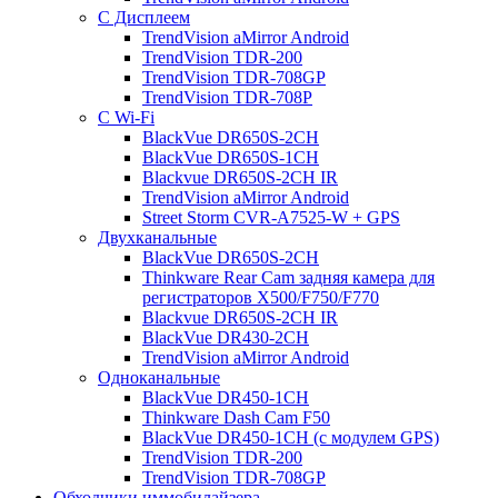
С Дисплеем
TrendVision aMirror Android
TrendVision TDR-200
TrendVision TDR-708GP
TrendVision TDR-708P
С Wi-Fi
BlackVue DR650S-2CH
BlackVue DR650S-1CH
Blackvue DR650S-2CH IR
TrendVision aMirror Android
Street Storm CVR-A7525-W + GPS
Двухканальные
BlackVue DR650S-2CH
Thinkware Rear Cam задняя камера для
регистраторов X500/F750/F770
Blackvue DR650S-2CH IR
BlackVue DR430-2CH
TrendVision aMirror Android
Одноканальные
BlackVue DR450-1CH
Thinkware Dash Cam F50
BlackVue DR450-1CH (с модулем GPS)
TrendVision TDR-200
TrendVision TDR-708GP
Обходчики иммобилайзера