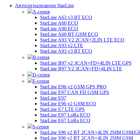
Автосигнализации StarLine
А-серия
StarLine A63 v3 BT ECO
StarLine A60 ECO
StarLine A90 ECO
StarLine A60 BT GSM ECO
StarLine A93 V2 2CAN+2LIN LTE ECO
StarLine A93 v2 LTE
StarLine A93 v3 BT ECO
B-серия
StarLine B97 v2 3CAN+FD+4LIN LTE GPS
StarLine B97 V2 3CAN+FD+4LIN LTE
D-серия
E-серия
StarLine E96 v2 GSM GPS PRO
StarLine E97 CAN FD GSM GPS
StarLine E97
StarLine E96 v2 GSM ECO
StarLine E7 LTE GPS
StarLine E97 LoRa ECO
StarLine E67 LoRa ECO
S-серия
StarLine S96 v2 BT 2CAN+4LIN 2SIM GSM/G
StarLine S96 v2 BT 2CAN+4LIN 2SIM GSM