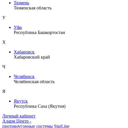
Тюмень
Тюменская область
У
Уфа
Республика Башкортостан
Х
Хабаровск
Хабаровский край
Ч
Челябинск
Челябинская область
Я
Якутск
Республика Саха (Якутия)
Личный кабинет
Аларм Центр
-
противоугонные системы
StarLine