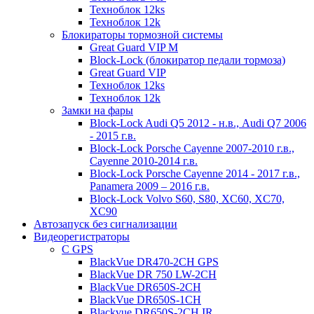
Техноблок 12ks
Техноблок 12k
Блокираторы тормозной системы
Great Guard VIP M
Block-Lock (блокиратор педали тормоза)
Great Guard VIP
Техноблок 12ks
Техноблок 12k
Замки на фары
Block-Lock Audi Q5 2012 - н.в., Audi Q7 2006
- 2015 г.в.
Block-Lock Porsche Cayenne 2007-2010 г.в.,
Cayenne 2010-2014 г.в.
Block-Lock Porsche Cayenne 2014 - 2017 г.в.,
Panamera 2009 – 2016 г.в.
Block-Lock Volvo S60, S80, XC60, XC70,
XC90
Автозапуск без сигнализации
Видеорегистраторы
С GPS
BlackVue DR470-2CH GPS
BlackVue DR 750 LW-2CH
BlackVue DR650S-2CH
BlackVue DR650S-1CH
Blackvue DR650S-2CH IR