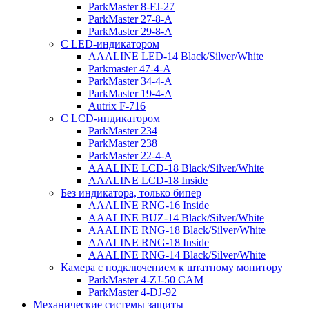
ParkMaster 8-FJ-27
ParkMaster 27-8-A
ParkMaster 29-8-A
С LED-индикатором
AAALINE LED-14 Black/Silver/White
Parkmaster 47-4-A
ParkMaster 34-4-A
ParkMaster 19-4-A
Autrix F-716
С LCD-индикатором
ParkMaster 234
ParkMaster 238
ParkMaster 22-4-A
AAALINE LCD-18 Black/Silver/White
AAALINE LCD-18 Inside
Без индикатора, только бипер
AAALINE RNG-16 Inside
AAALINE BUZ-14 Black/Silver/White
AAALINE RNG-18 Black/Silver/White
AAALINE RNG-18 Inside
AAALINE RNG-14 Black/Silver/White
Камера с подключением к штатному монитору
ParkMaster 4-ZJ-50 CAM
ParkMaster 4-DJ-92
Механические системы защиты