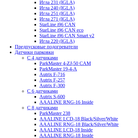
Игла 231 (IGLA)
Игла 240 (IGLA)
Игла 251 (IGLA)
Игла 271 (IGLA)
StarLine i96 CAN
StarLine i96 CAN eco
StarLine i96 CAN Smart v2
Игла 220 (IGLA)
Предпусковые подогреватели
Датчики парковки
С 4 датчиками
ParkMaster 4-ZJ-50 CAM
ParkMaster 19-4-A
Autrix F-716
Autrix F-257
Autrix F-300
С 6 датчиками
Autrix S-600
AAALINE RNG-16 Inside
С 8 датчиками
ParkMaster 238
AAALINE LCD-18 Black/Silver/White
AAALINE RNG-18 Black/Silver/White
AAALINE LCD-18 Inside
AAALINE RNG-18 Inside