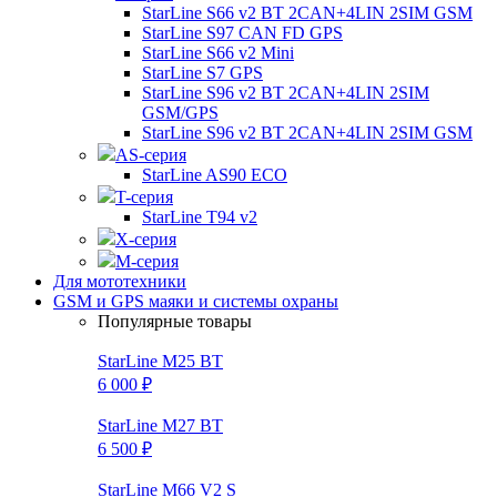
StarLine S66 v2 BT 2CAN+4LIN 2SIM GSM
StarLine S97 CAN FD GPS
StarLine S66 v2 Mini
StarLine S7 GPS
StarLine S96 v2 BT 2CAN+4LIN 2SIM
GSM/GPS
StarLine S96 v2 BT 2CAN+4LIN 2SIM GSM
AS-серия
StarLine AS90 ECO
T-серия
StarLine T94 v2
X-серия
M-серия
Для мототехники
GSM и GPS маяки и системы охраны
Популярные товары
StarLine M25 BT
6 000 ₽
StarLine M27 BT
6 500 ₽
StarLine M66 V2 S