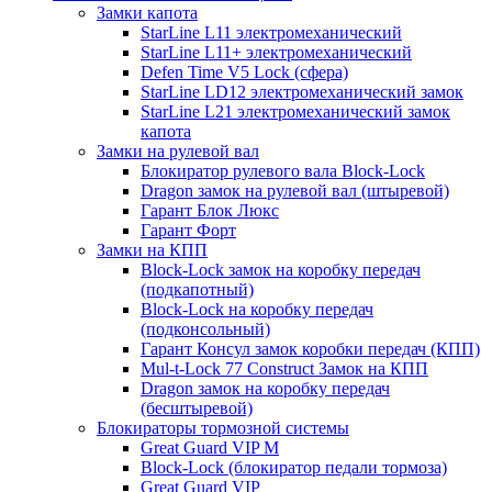
Замки капота
StarLine L11 электромеханический
StarLine L11+ электромеханический
Defen Time V5 Lock (сфера)
StarLine LD12 электромеханический замок
StarLine L21 электромеханический замок
капота
Замки на рулевой вал
Блокиратор рулевого вала Block-Lock
Dragon замок на рулевой вал (штыревой)
Гарант Блок Люкс
Гарант Форт
Замки на КПП
Block-Lock замок на коробку передач
(подкапотный)
Block-Lock на коробку передач
(подконсольный)
Гарант Консул замок коробки передач (КПП)
Mul-t-Lock 77 Construct Замок на КПП
Dragon замок на коробку передач
(бесштыревой)
Блокираторы тормозной системы
Great Guard VIP M
Block-Lock (блокиратор педали тормоза)
Great Guard VIP