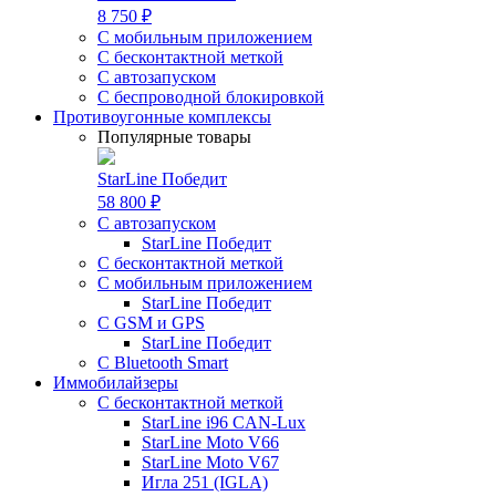
8 750 ₽
С мобильным приложением
С бесконтактной меткой
С автозапуском
С беспроводной блокировкой
Противоугонные комплексы
Популярные товары
StarLine Победит
58 800 ₽
С автозапуском
StarLine Победит
С бесконтактной меткой
С мобильным приложением
StarLine Победит
С GSM и GPS
StarLine Победит
С Bluetooth Smart
Иммобилайзеры
С бесконтактной меткой
StarLine i96 CAN-Lux
StarLine Moto V66
StarLine Moto V67
Игла 251 (IGLA)