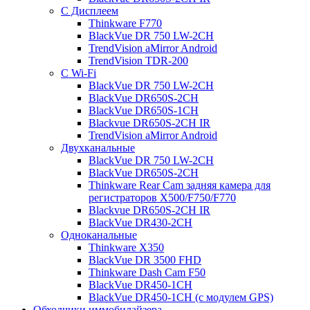
С Дисплеем
Thinkware F770
BlackVue DR 750 LW-2CH
TrendVision aMirror Android
TrendVision TDR-200
С Wi-Fi
BlackVue DR 750 LW-2CH
BlackVue DR650S-2CH
BlackVue DR650S-1CH
Blackvue DR650S-2CH IR
TrendVision aMirror Android
Двухканальные
BlackVue DR 750 LW-2CH
BlackVue DR650S-2CH
Thinkware Rear Cam задняя камера для
регистраторов X500/F750/F770
Blackvue DR650S-2CH IR
BlackVue DR430-2CH
Одноканальные
Thinkware X350
BlackVue DR 3500 FHD
Thinkware Dash Cam F50
BlackVue DR450-1CH
BlackVue DR450-1CH (с модулем GPS)
Обходчики иммобилайзера