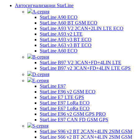
Автосигнализации StarLine
А-серия
StarLine A90 ECO
StarLine A60 BT GSM ECO
StarLine A93 V2 2CAN+2LIN LTE ECO
StarLine A93 v2 LTE
StarLine A93 v3 BT ECO
StarLine A63 v3 BT ECO
StarLine A60 ECO
B-серия
StarLine B97 V2 3CAN+FD+4LIN LTE
StarLine B97 v2 3CAN+FD+4LIN LTE GPS
D-серия
E-серия
StarLine E97
StarLine E96 v2 GSM ECO
StarLine E7 LTE GPS
StarLine E97 LoRa ECO
StarLine E67 LoRa ECO
StarLine E96 v2 GSM GPS PRO
StarLine E97 CAN FD GSM GPS
S-серия
StarLine S96 v2 BT 2CAN+4LIN 2SIM GSM
StarLine S66 v2 BT 2CAN+4LIN 2SIM GSM