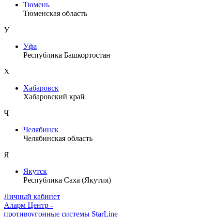
Тюмень
Тюменская область
У
Уфа
Республика Башкортостан
Х
Хабаровск
Хабаровский край
Ч
Челябинск
Челябинская область
Я
Якутск
Республика Саха (Якутия)
Личный кабинет
Аларм Центр
-
противоугонные системы
StarLine