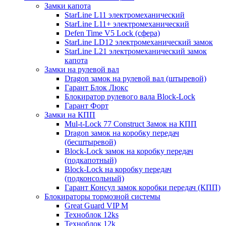
Замки капота
StarLine L11 электромеханический
StarLine L11+ электромеханический
Defen Time V5 Lock (сфера)
StarLine LD12 электромеханический замок
StarLine L21 электромеханический замок
капота
Замки на рулевой вал
Dragon замок на рулевой вал (штыревой)
Гарант Блок Люкс
Блокиратор рулевого вала Block-Lock
Гарант Форт
Замки на КПП
Mul-t-Lock 77 Construct Замок на КПП
Dragon замок на коробку передач
(бесштыревой)
Block-Lock замок на коробку передач
(подкапотный)
Block-Lock на коробку передач
(подконсольный)
Гарант Консул замок коробки передач (КПП)
Блокираторы тормозной системы
Great Guard VIP M
Техноблок 12ks
Техноблок 12k