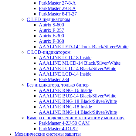
ParkMaster 27-8-A
ParkMaster 29-8-A
ParkMaster 8-FJ-27
С LED-индикатором
Autrix S-600
Autrix F-257
Autrix F-300
Autrix F-368
AAALINE LED-14 Truck Black/Silver/White
С LCD-индикатором
AAALINE LCD-18 Inside
AAALINE MLCD-14 Black/Silver/White
AAALINE LCD-14 Black/Silver/White
AAALINE LCD-14 Inside
ParkMaster 234
Без индикатора, только бипер
AAALINE RNG-16 Inside
AAALINE BUZ-14 Black/Silver/White
AAALINE RNG-18 Black/Silver/White
AAALINE RNG-18 Inside
AAALINE RNG-14 Black/Silver/White
Камера с подключением к штатному монитору
ParkMaster 4-ZJ-50 CAM
ParkMaster 4-DJ-92
Механические системы защиты