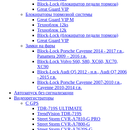
Block-Lock (блокиратор педали тормоза)
Great Guard VIP
Блокираторы тормозной системы
Great Guard VIP M
Техноблок 12ks
Техноблок 12k
Block-Lock (блокиратор педали тормоза)
Great Guard VIP
Замки на фары
Block-Lock Porsche Cayenne 2014 - 2017 г.в.,
Panamera 2009 – 2016 г.в.
Block-Lock Volvo S60, S80, XC60, XC70,
XC90
Block-Lock Audi Q5 2012 - н.в., Audi Q7 2006
- 2015 г.в.
Block-Lock Porsche Cayenne 2007-2010 г.в.,
Cayenne 2010-2014 г.в.
Автозапуск без сигнализации
Видеорегистраторы
С GPS
TDR-719S ULTIMATE
TrendVision TDR-719S
Street Storm CVR-A7810-G PRO
Street Storm CVR-A7800-G
Street Storm CVR-A7620S-G