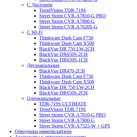
С Дисплеем
TrendVision TDR-719S
Street Storm CVR-A7810-G PRO
Street Storm CVR-A7800-G
Street Storm CVR-A7620S-G
С Wi-Fi
Thinkware Dash Cam F750
Thinkware Dash Cam X500
BlackVue DR 750 LW-2CH
BlackVue DR650S-2CH
BlackVue DR650S-1CH
Двухканальные
BlackVue DR470-2CH
Thinkware Dash Cam F750
Thinkware Dash Cam X500
BlackVue DR 750 LW-2CH
BlackVue DR650S-2CH
Одноканальные
TDR-719S ULTIMATE
TrendVision TDR-719S
Street Storm CVR-A7810-G PRO
Street Storm CVR-A7800-G
Street Storm CVR-A7525-W + GPS
Обходчики иммобилайзера
Аксессуары к автосигнализациям