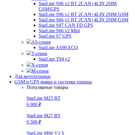
StarLine S96 v2 BT 2CAN+4LIN 2SIM
GSM/GPS
StarLine S96 v2 BT 2CAN+4LIN 2SIM GSM
StarLine S66 v2 BT 2CAN+4LIN 2SIM GSM
StarLine S97 CAN FD GPS
StarLine S66 v2 Mini
StarLine S7 GPS
AS-серия
StarLine AS90 ECO
T-серия
StarLine T94 v2
X-серия
M-серия
Для мототехники
GSM и GPS маяки и системы охраны
Популярные товары
StarLine M25 BT
6 000 ₽
StarLine M27 BT
6 500 ₽
StarLine M66 V2 S