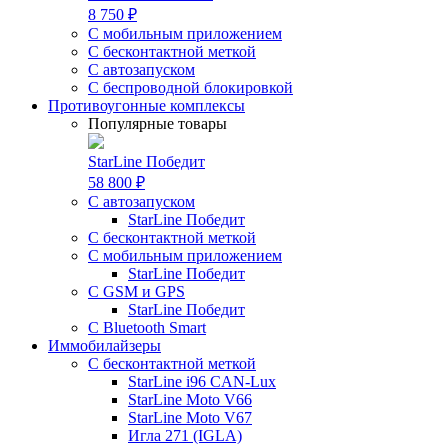
8 750 ₽
С мобильным приложением
С бесконтактной меткой
С автозапуском
С беспроводной блокировкой
Противоугонные комплексы
Популярные товары
StarLine Победит
58 800 ₽
С автозапуском
StarLine Победит
С бесконтактной меткой
С мобильным приложением
StarLine Победит
С GSM и GPS
StarLine Победит
С Bluetooth Smart
Иммобилайзеры
С бесконтактной меткой
StarLine i96 CAN-Lux
StarLine Moto V66
StarLine Moto V67
Игла 271 (IGLA)