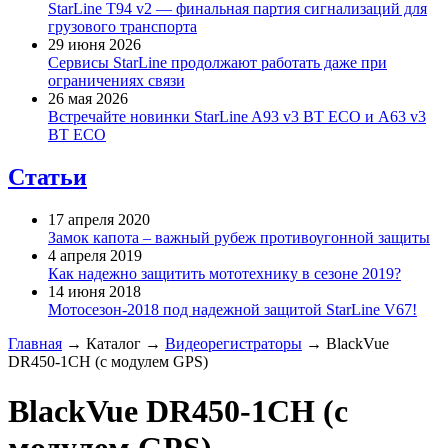
StarLine T94 v2 — финальная партия сигнализаций для
грузового транспорта
29 июня 2026
Сервисы StarLine продолжают работать даже при
ограничениях связи
26 мая 2026
Встречайте новинки StarLine A93 v3 BT ECO и A63 v3
BT ECO
Статьи
17 апреля 2020
Замок капота – важный рубеж противоугонной защиты
4 апреля 2019
Как надежно защитить мототехнику в сезоне 2019?
14 июня 2018
Мотосезон-2018 под надежной защитой StarLine V67!
Главная
→
Каталог
→
Видеорегистраторы
→
BlackVue
DR450-1CH (с модулем GPS)
BlackVue DR450-1CH (с
модулем GPS)