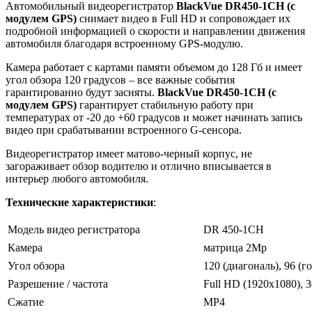
Автомобильный видеорегистратор
BlackVue DR450-1CH (с
модулем GPS)
снимает видео в Full HD и сопровождает их
подробной информацией о скорости и направлении движения
автомобиля благодаря встроенному GPS-модулю.
Камера работает с картами памяти объемом до 128 Гб и имеет
угол обзора 120 градусов – все важные события
гарантированно будут засняты.
BlackVue DR450-1CH (с
модулем GPS)
гарантирует стабильную работу при
температурах от -20 до +60 градусов и может начинать запись
видео при срабатывании встроенного G-сенсора.
Видеорегистратор имеет матово-черный корпус, не
загораживает обзор водителю и отлично вписывается в
интерьер любого автомобиля.
Технические характеристики
:
Модель видео регистратора
DR 450-1CH
Камера
матрица 2Mp
Угол обзора
120 (диагональ), 96 (г
Разрешение / частота
Full HD (1920x1080), 3
Сжатие
MP4