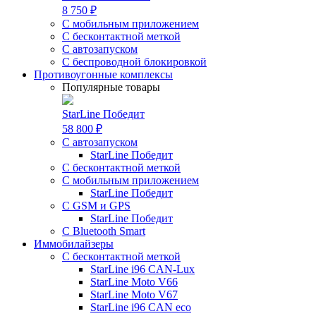
8 750 ₽
С мобильным приложением
С бесконтактной меткой
С автозапуском
С беспроводной блокировкой
Противоугонные комплексы
Популярные товары
StarLine Победит
58 800 ₽
С автозапуском
StarLine Победит
С бесконтактной меткой
С мобильным приложением
StarLine Победит
С GSM и GPS
StarLine Победит
С Bluetooth Smart
Иммобилайзеры
С бесконтактной меткой
StarLine i96 CAN-Lux
StarLine Moto V66
StarLine Moto V67
StarLine i96 CAN eco