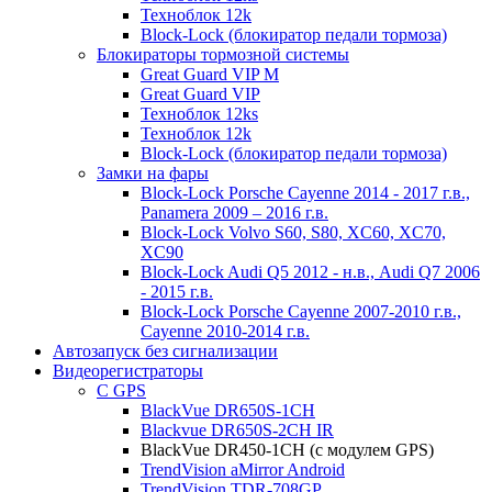
Техноблок 12k
Block-Lock (блокиратор педали тормоза)
Блокираторы тормозной системы
Great Guard VIP M
Great Guard VIP
Техноблок 12ks
Техноблок 12k
Block-Lock (блокиратор педали тормоза)
Замки на фары
Block-Lock Porsche Cayenne 2014 - 2017 г.в.,
Panamera 2009 – 2016 г.в.
Block-Lock Volvo S60, S80, XC60, XC70,
XC90
Block-Lock Audi Q5 2012 - н.в., Audi Q7 2006
- 2015 г.в.
Block-Lock Porsche Cayenne 2007-2010 г.в.,
Cayenne 2010-2014 г.в.
Автозапуск без сигнализации
Видеорегистраторы
С GPS
BlackVue DR650S-1CH
Blackvue DR650S-2CH IR
BlackVue DR450-1CH (с модулем GPS)
TrendVision aMirror Android
TrendVision TDR-708GP