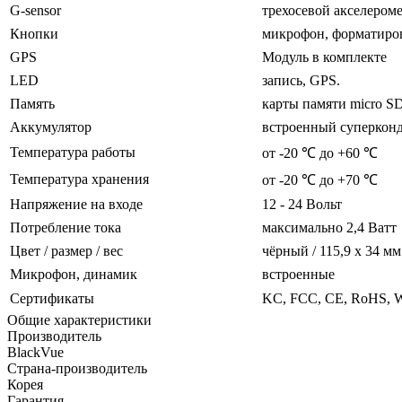
G-sensor
трехосевой акселером
Кнопки
микрофон, форматиро
GPS
Модуль в комплекте
LED
запись, GPS.
Память
карты памяти micro SD 
Аккумулятор
встроенный суперкон
Температура работы
от -20 ℃ до +60 ℃
Температура хранения
от -20 ℃ до +70 ℃
Напряжение на входе
12 - 24 Вольт
Потребление тока
максимально 2,4 Ватт
Цвет / размер / вес
чёрный / 115,9 х 34 мм 
Микрофон, динамик
встроенные
Сертификаты
KC, FCC, CE, RoHS,
Общие характеристики
Производитель
BlackVue
Страна-производитель
Корея
Гарантия