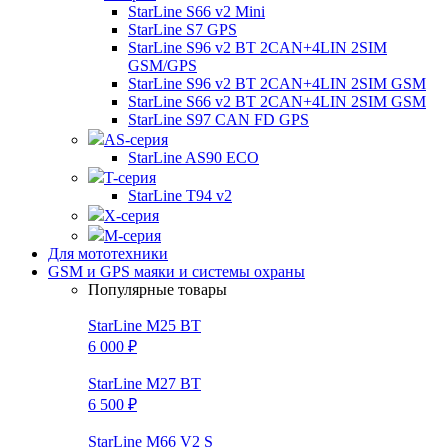
StarLine S66 v2 Mini
StarLine S7 GPS
StarLine S96 v2 BT 2CAN+4LIN 2SIM
GSM/GPS
StarLine S96 v2 BT 2CAN+4LIN 2SIM GSM
StarLine S66 v2 BT 2CAN+4LIN 2SIM GSM
StarLine S97 CAN FD GPS
AS-серия
StarLine AS90 ECO
T-серия
StarLine T94 v2
X-серия
M-серия
Для мототехники
GSM и GPS маяки и системы охраны
Популярные товары
StarLine M25 BT
6 000 ₽
StarLine M27 BT
6 500 ₽
StarLine M66 V2 S