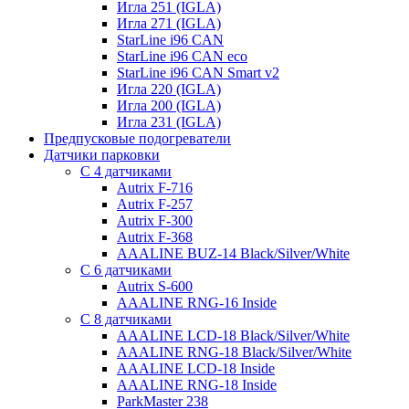
Игла 251 (IGLA)
Игла 271 (IGLA)
StarLine i96 CAN
StarLine i96 CAN eco
StarLine i96 CAN Smart v2
Игла 220 (IGLA)
Игла 200 (IGLA)
Игла 231 (IGLA)
Предпусковые подогреватели
Датчики парковки
С 4 датчиками
Autrix F-716
Autrix F-257
Autrix F-300
Autrix F-368
AAALINE BUZ-14 Black/Silver/White
С 6 датчиками
Autrix S-600
AAALINE RNG-16 Inside
С 8 датчиками
AAALINE LCD-18 Black/Silver/White
AAALINE RNG-18 Black/Silver/White
AAALINE LCD-18 Inside
AAALINE RNG-18 Inside
ParkMaster 238