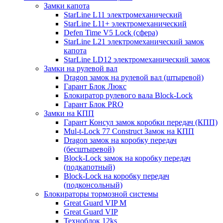
Замки капота
StarLine L11 электромеханический
StarLine L11+ электромеханический
Defen Time V5 Lock (сфера)
StarLine L21 электромеханический замок
капота
StarLine LD12 электромеханический замок
Замки на рулевой вал
Dragon замок на рулевой вал (штыревой)
Гарант Блок Люкс
Блокиратор рулевого вала Block-Lock
Гарант Блок PRO
Замки на КПП
Гарант Консул замок коробки передач (КПП)
Mul-t-Lock 77 Construct Замок на КПП
Dragon замок на коробку передач
(бесштыревой)
Block-Lock замок на коробку передач
(подкапотный)
Block-Lock на коробку передач
(подконсольный)
Блокираторы тормозной системы
Great Guard VIP M
Great Guard VIP
Техноблок 12ks