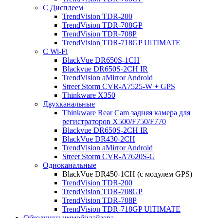
С Дисплеем
TrendVision TDR-200
TrendVision TDR-708GP
TrendVision TDR-708P
TrendVision TDR-718GP UlTIMATE
С Wi-Fi
BlackVue DR650S-1CH
Blackvue DR650S-2CH IR
TrendVision aMirror Android
Street Storm CVR-A7525-W + GPS
Thinkware X350
Двухканальные
Thinkware Rear Cam задняя камера для
регистраторов X500/F750/F770
Blackvue DR650S-2CH IR
BlackVue DR430-2CH
TrendVision aMirror Android
Street Storm CVR-A7620S-G
Одноканальные
BlackVue DR450-1CH (с модулем GPS)
TrendVision TDR-200
TrendVision TDR-708GP
TrendVision TDR-708P
TrendVision TDR-718GP UlTIMATE
Обходчики иммобилайзера