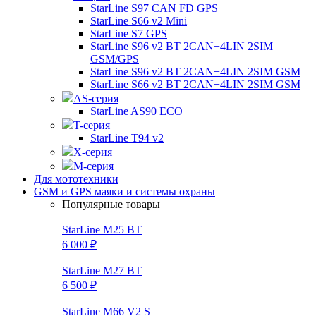
StarLine S97 CAN FD GPS
StarLine S66 v2 Mini
StarLine S7 GPS
StarLine S96 v2 BT 2CAN+4LIN 2SIM
GSM/GPS
StarLine S96 v2 BT 2CAN+4LIN 2SIM GSM
StarLine S66 v2 BT 2CAN+4LIN 2SIM GSM
AS-серия
StarLine AS90 ECO
T-серия
StarLine T94 v2
X-серия
M-серия
Для мототехники
GSM и GPS маяки и системы охраны
Популярные товары
StarLine M25 BT
6 000 ₽
StarLine M27 BT
6 500 ₽
StarLine M66 V2 S