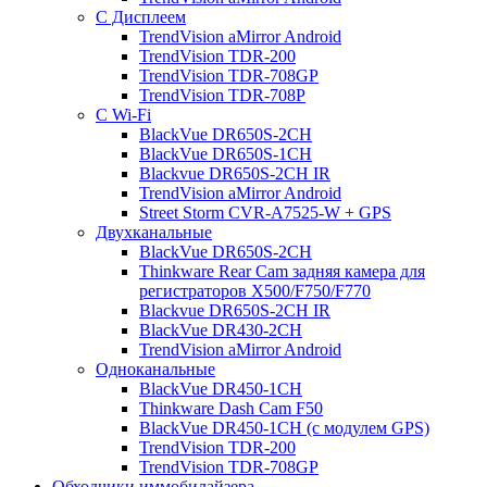
С Дисплеем
TrendVision aMirror Android
TrendVision TDR-200
TrendVision TDR-708GP
TrendVision TDR-708P
С Wi-Fi
BlackVue DR650S-2CH
BlackVue DR650S-1CH
Blackvue DR650S-2CH IR
TrendVision aMirror Android
Street Storm CVR-A7525-W + GPS
Двухканальные
BlackVue DR650S-2CH
Thinkware Rear Cam задняя камера для
регистраторов X500/F750/F770
Blackvue DR650S-2CH IR
BlackVue DR430-2CH
TrendVision aMirror Android
Одноканальные
BlackVue DR450-1CH
Thinkware Dash Cam F50
BlackVue DR450-1CH (с модулем GPS)
TrendVision TDR-200
TrendVision TDR-708GP
Обходчики иммобилайзера