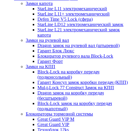
Замки капота
StarLine L11 электромеханический
StarLine L11+ электромеханический
Defen Time V5 Lock (сфера)
StarLine LD12 электромеханический замок
StarLine L21 электромеханический замок
капота
Замки на рулевой вал
Dragon замок на рулевой вал (штыревой)
Гарант Блок Люкс
Блокиратор рулевого вала Block-Lock
Гарант Форт
Замки на КПП
Block-Lock на коробку передач
(подконсольный)
Гарант Консул замок коробки передач (КПП)
Mul-t-Lock 77 Construct Замок на КПП
Dragon замок на коробку передач
(бесштыревой)
Block-Lock замок на коробку передач
(подкапотный)
Блокираторы тормозной системы
Great Guard VIP M
Great Guard VIP
Техноблок 12ks