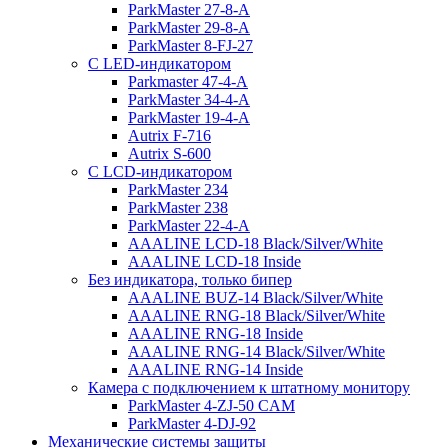
ParkMaster 27-8-A
ParkMaster 29-8-A
ParkMaster 8-FJ-27
С LED-индикатором
Parkmaster 47-4-A
ParkMaster 34-4-A
ParkMaster 19-4-A
Autrix F-716
Autrix S-600
С LCD-индикатором
ParkMaster 234
ParkMaster 238
ParkMaster 22-4-A
AAALINE LCD-18 Black/Silver/White
AAALINE LCD-18 Inside
Без индикатора, только бипер
AAALINE BUZ-14 Black/Silver/White
AAALINE RNG-18 Black/Silver/White
AAALINE RNG-18 Inside
AAALINE RNG-14 Black/Silver/White
AAALINE RNG-14 Inside
Камера с подключением к штатному монитору
ParkMaster 4-ZJ-50 CAM
ParkMaster 4-DJ-92
Механические системы защиты