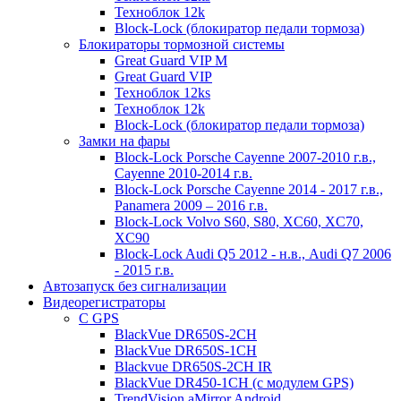
Техноблок 12k
Block-Lock (блокиратор педали тормоза)
Блокираторы тормозной системы
Great Guard VIP M
Great Guard VIP
Техноблок 12ks
Техноблок 12k
Block-Lock (блокиратор педали тормоза)
Замки на фары
Block-Lock Porsche Cayenne 2007-2010 г.в.,
Cayenne 2010-2014 г.в.
Block-Lock Porsche Cayenne 2014 - 2017 г.в.,
Panamera 2009 – 2016 г.в.
Block-Lock Volvo S60, S80, XC60, XC70,
XC90
Block-Lock Audi Q5 2012 - н.в., Audi Q7 2006
- 2015 г.в.
Автозапуск без сигнализации
Видеорегистраторы
С GPS
BlackVue DR650S-2CH
BlackVue DR650S-1CH
Blackvue DR650S-2CH IR
BlackVue DR450-1CH (с модулем GPS)
TrendVision aMirror Android