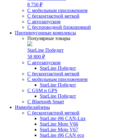
8 750 ₽
С мобильным приложением
С бесконтактной меткой
С автозапуском
С беспроводной блокировкой
Противоугонные комплексы
Популярные товары
StarLine Победит
58 800 ₽
С автозапуском
StarLine Победит
С бесконтактной меткой
С мобильным приложением
StarLine Победит
С GSM и GPS
StarLine Победит
С Bluetooth Smart
Иммобилайзеры
С бесконтактной меткой
StarLine i96 CAN-Lux
StarLine Moto V66
StarLine Moto V67
StarLine i96 CAN eco