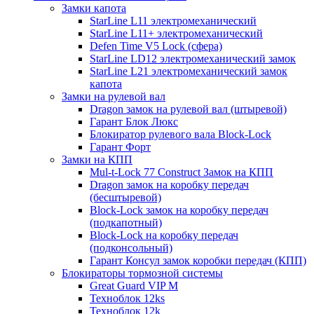
Замки капота
StarLine L11 электромеханический
StarLine L11+ электромеханический
Defen Time V5 Lock (сфера)
StarLine LD12 электромеханический замок
StarLine L21 электромеханический замок
капота
Замки на рулевой вал
Dragon замок на рулевой вал (штыревой)
Гарант Блок Люкс
Блокиратор рулевого вала Block-Lock
Гарант Форт
Замки на КПП
Mul-t-Lock 77 Construct Замок на КПП
Dragon замок на коробку передач
(бесштыревой)
Block-Lock замок на коробку передач
(подкапотный)
Block-Lock на коробку передач
(подконсольный)
Гарант Консул замок коробки передач (КПП)
Блокираторы тормозной системы
Great Guard VIP M
Техноблок 12ks
Техноблок 12k