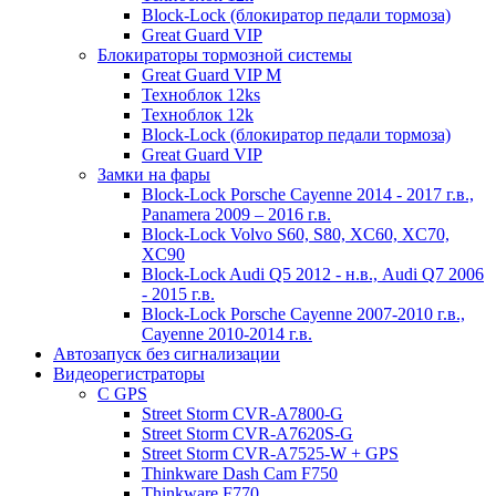
Block-Lock (блокиратор педали тормоза)
Great Guard VIP
Блокираторы тормозной системы
Great Guard VIP M
Техноблок 12ks
Техноблок 12k
Block-Lock (блокиратор педали тормоза)
Great Guard VIP
Замки на фары
Block-Lock Porsche Cayenne 2014 - 2017 г.в.,
Panamera 2009 – 2016 г.в.
Block-Lock Volvo S60, S80, XC60, XC70,
XC90
Block-Lock Audi Q5 2012 - н.в., Audi Q7 2006
- 2015 г.в.
Block-Lock Porsche Cayenne 2007-2010 г.в.,
Cayenne 2010-2014 г.в.
Автозапуск без сигнализации
Видеорегистраторы
С GPS
Street Storm CVR-A7800-G
Street Storm CVR-A7620S-G
Street Storm CVR-A7525-W + GPS
Thinkware Dash Cam F750
Thinkware F770