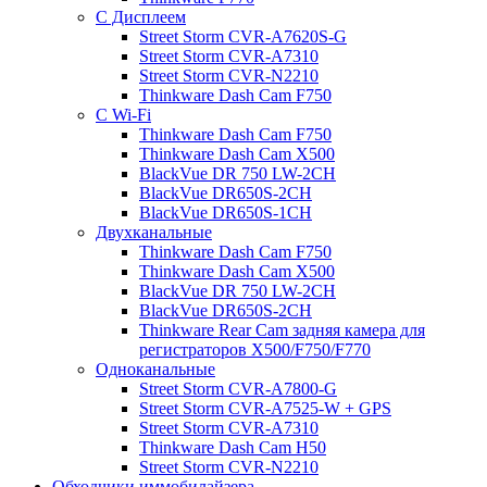
С Дисплеем
Street Storm CVR-A7620S-G
Street Storm CVR-A7310
Street Storm CVR-N2210
Thinkware Dash Cam F750
С Wi-Fi
Thinkware Dash Cam F750
Thinkware Dash Cam X500
BlackVue DR 750 LW-2CH
BlackVue DR650S-2CH
BlackVue DR650S-1CH
Двухканальные
Thinkware Dash Cam F750
Thinkware Dash Cam X500
BlackVue DR 750 LW-2CH
BlackVue DR650S-2CH
Thinkware Rear Cam задняя камера для
регистраторов X500/F750/F770
Одноканальные
Street Storm CVR-A7800-G
Street Storm CVR-A7525-W + GPS
Street Storm CVR-A7310
Thinkware Dash Cam H50
Street Storm CVR-N2210
Обходчики иммобилайзера