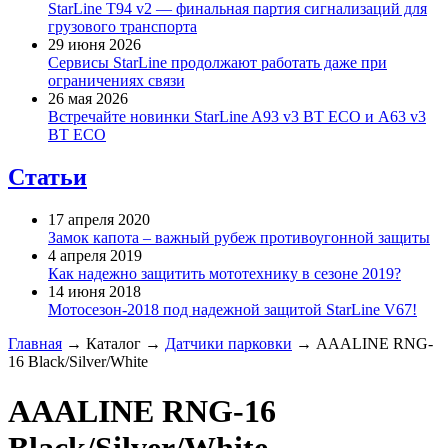
StarLine T94 v2 — финальная партия сигнализаций для
грузового транспорта
29 июня 2026
Сервисы StarLine продолжают работать даже при
ограничениях связи
26 мая 2026
Встречайте новинки StarLine A93 v3 BT ECO и A63 v3
BT ECO
Статьи
17 апреля 2020
Замок капота – важный рубеж противоугонной защиты
4 апреля 2019
Как надежно защитить мототехнику в сезоне 2019?
14 июня 2018
Мотосезон-2018 под надежной защитой StarLine V67!
Главная
→
Каталог
→
Датчики парковки
→
AAALINE RNG-
16 Black/Silver/White
AAALINE RNG-16
Black/Silver/White