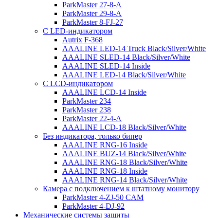
ParkMaster 27-8-A
ParkMaster 29-8-A
ParkMaster 8-FJ-27
С LED-индикатором
Autrix F-368
AAALINE LED-14 Truck Black/Silver/White
AAALINE SLED-14 Black/Silver/White
AAALINE SLED-14 Inside
AAALINE LED-14 Black/Silver/White
С LCD-индикатором
AAALINE LCD-14 Inside
ParkMaster 234
ParkMaster 238
ParkMaster 22-4-A
AAALINE LCD-18 Black/Silver/White
Без индикатора, только бипер
AAALINE RNG-16 Inside
AAALINE BUZ-14 Black/Silver/White
AAALINE RNG-18 Black/Silver/White
AAALINE RNG-18 Inside
AAALINE RNG-14 Black/Silver/White
Камера с подключением к штатному монитору
ParkMaster 4-ZJ-50 CAM
ParkMaster 4-DJ-92
Механические системы защиты