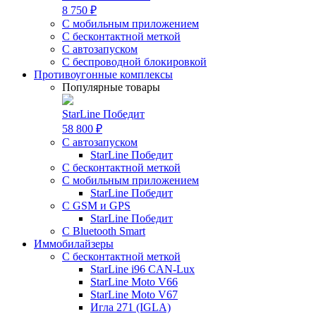
8 750 ₽
С мобильным приложением
С бесконтактной меткой
С автозапуском
С беспроводной блокировкой
Противоугонные комплексы
Популярные товары
StarLine Победит
58 800 ₽
С автозапуском
StarLine Победит
С бесконтактной меткой
С мобильным приложением
StarLine Победит
С GSM и GPS
StarLine Победит
С Bluetooth Smart
Иммобилайзеры
С бесконтактной меткой
StarLine i96 CAN-Lux
StarLine Moto V66
StarLine Moto V67
Игла 271 (IGLA)