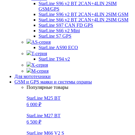
StarLine S96 v2 BT 2CAN+4LIN 2SIM
GSM/GPS
StarLine S96 v2 BT 2CAN+4LIN 2SIM GSM
StarLine S66 v2 BT 2CAN+4LIN 2SIM GSM
StarLine S97 CAN FD GPS
StarLine S66 v2 Mini
StarLine S7 GPS
AS-серия
StarLine AS90 ECO
T-серия
StarLine T94 v2
X-серия
M-серия
Для мототехники
GSM и GPS маяки и системы охраны
Популярные товары
StarLine M25 BT
6 000 ₽
StarLine M27 BT
6 500 ₽
StarLine M66 V2 S