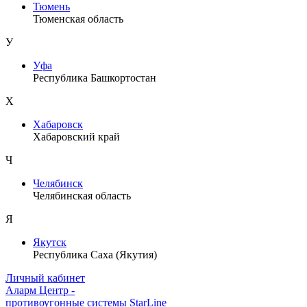
Тюмень
Тюменская область
У
Уфа
Республика Башкортостан
Х
Хабаровск
Хабаровский край
Ч
Челябинск
Челябинская область
Я
Якутск
Республика Саха (Якутия)
Личный кабинет
Аларм Центр
-
противоугонные системы
StarLine