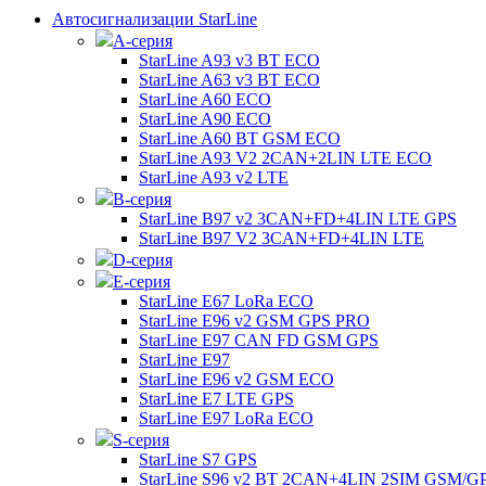
Автосигнализации StarLine
А-серия
StarLine A93 v3 BT ECO
StarLine A63 v3 BT ECO
StarLine A60 ECO
StarLine A90 ECO
StarLine A60 BT GSM ECO
StarLine A93 V2 2CAN+2LIN LTE ECO
StarLine A93 v2 LTE
B-серия
StarLine B97 v2 3CAN+FD+4LIN LTE GPS
StarLine B97 V2 3CAN+FD+4LIN LTE
D-серия
E-серия
StarLine E67 LoRa ECO
StarLine E96 v2 GSM GPS PRO
StarLine E97 CAN FD GSM GPS
StarLine E97
StarLine E96 v2 GSM ECO
StarLine E7 LTE GPS
StarLine E97 LoRa ECO
S-серия
StarLine S7 GPS
StarLine S96 v2 BT 2CAN+4LIN 2SIM GSM/G