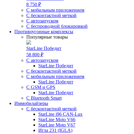
8 750 ₽
С мобильным приложением
С бесконтактной меткой
С автозапуском
С беспроводной блокировкой
Противоугонные комплексы
Популярные товары
StarLine Победит
58 800 ₽
С автозапуском
StarLine Победит
С бесконтактной меткой
С мобильным приложением
StarLine Победит
С GSM и GPS
StarLine Победит
С Bluetooth Smart
Иммобилайзеры
С бесконтактной меткой
StarLine i96 CAN-Lux
StarLine Moto V66
StarLine Moto V67
Игла 231 (IGLA)