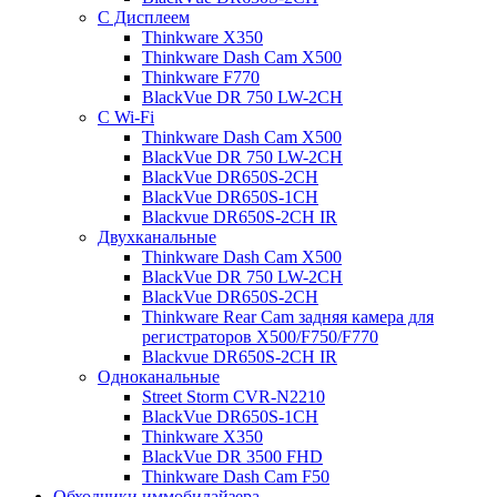
С Дисплеем
Thinkware X350
Thinkware Dash Cam X500
Thinkware F770
BlackVue DR 750 LW-2CH
С Wi-Fi
Thinkware Dash Cam X500
BlackVue DR 750 LW-2CH
BlackVue DR650S-2CH
BlackVue DR650S-1CH
Blackvue DR650S-2CH IR
Двухканальные
Thinkware Dash Cam X500
BlackVue DR 750 LW-2CH
BlackVue DR650S-2CH
Thinkware Rear Cam задняя камера для
регистраторов X500/F750/F770
Blackvue DR650S-2CH IR
Одноканальные
Street Storm CVR-N2210
BlackVue DR650S-1CH
Thinkware X350
BlackVue DR 3500 FHD
Thinkware Dash Cam F50
Обходчики иммобилайзера