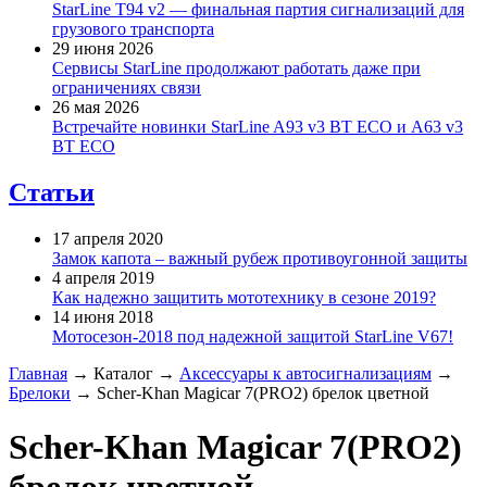
StarLine T94 v2 — финальная партия сигнализаций для
грузового транспорта
29 июня 2026
Сервисы StarLine продолжают работать даже при
ограничениях связи
26 мая 2026
Встречайте новинки StarLine A93 v3 BT ECO и A63 v3
BT ECO
Статьи
17 апреля 2020
Замок капота – важный рубеж противоугонной защиты
4 апреля 2019
Как надежно защитить мототехнику в сезоне 2019?
14 июня 2018
Мотосезон-2018 под надежной защитой StarLine V67!
Главная
→
Каталог
→
Аксессуары к автосигнализациям
→
Брелоки
→
Scher-Khan Magicar 7(PRO2) брелок цветной
Scher-Khan Magicar 7(PRO2)
брелок цветной