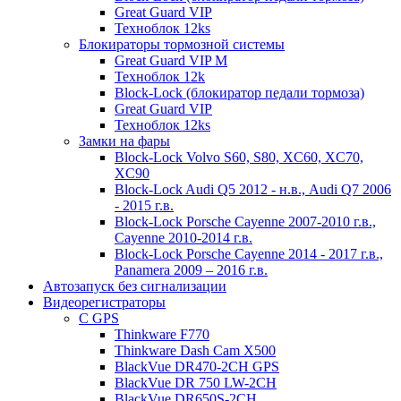
Great Guard VIP
Техноблок 12ks
Блокираторы тормозной системы
Great Guard VIP M
Техноблок 12k
Block-Lock (блокиратор педали тормоза)
Great Guard VIP
Техноблок 12ks
Замки на фары
Block-Lock Volvo S60, S80, XC60, XC70,
XC90
Block-Lock Audi Q5 2012 - н.в., Audi Q7 2006
- 2015 г.в.
Block-Lock Porsche Cayenne 2007-2010 г.в.,
Cayenne 2010-2014 г.в.
Block-Lock Porsche Cayenne 2014 - 2017 г.в.,
Panamera 2009 – 2016 г.в.
Автозапуск без сигнализации
Видеорегистраторы
С GPS
Thinkware F770
Thinkware Dash Cam X500
BlackVue DR470-2CH GPS
BlackVue DR 750 LW-2CH
BlackVue DR650S-2CH