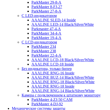
ParkMaster 29-8-A
ParkMaster 8-FJ-27
ParkMaster 27-8-A
С LED-индикатором
AAALINE SLED-14 Inside
AAALINE LED-14 Black/Silver/White
Parkmaster 47-4-A
ParkMaster 34-4-A
ParkMaster 19-4-A
С LCD-индикатором
ParkMaster 234
ParkMaster 238
ParkMaster 22-4-A
AAALINE LCD-18 Black/Silver/White
AAALINE LCD-18 Inside
Без индикатора, только бипер
AAALINE RNG-16 Inside
AAALINE BUZ-14 Black/Silver/White
AAALINE RNG-18 Black/Silver/White
AAALINE RNG-18 Inside
AAALINE RNG-14 Black/Silver/White
Камера с подключением к штатному монитору
ParkMaster 4-ZJ-50 CAM
ParkMaster 4-DJ-92
Механические системы защиты