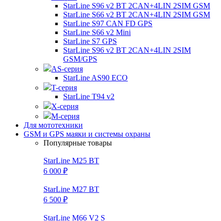
StarLine S96 v2 BT 2CAN+4LIN 2SIM GSM
StarLine S66 v2 BT 2CAN+4LIN 2SIM GSM
StarLine S97 CAN FD GPS
StarLine S66 v2 Mini
StarLine S7 GPS
StarLine S96 v2 BT 2CAN+4LIN 2SIM
GSM/GPS
AS-серия
StarLine AS90 ECO
T-серия
StarLine T94 v2
X-серия
M-серия
Для мототехники
GSM и GPS маяки и системы охраны
Популярные товары
StarLine M25 BT
6 000 ₽
StarLine M27 BT
6 500 ₽
StarLine M66 V2 S