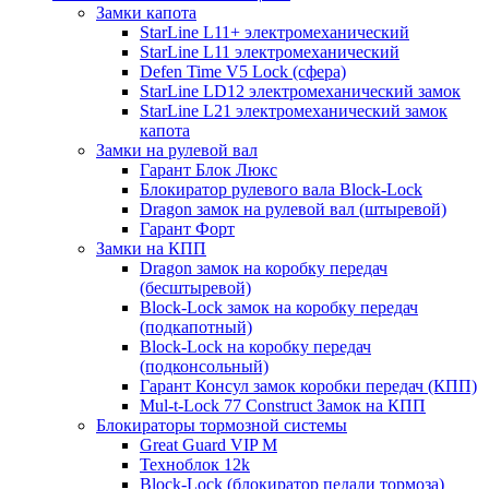
Замки капота
StarLine L11+ электромеханический
StarLine L11 электромеханический
Defen Time V5 Lock (сфера)
StarLine LD12 электромеханический замок
StarLine L21 электромеханический замок
капота
Замки на рулевой вал
Гарант Блок Люкс
Блокиратор рулевого вала Block-Lock
Dragon замок на рулевой вал (штыревой)
Гарант Форт
Замки на КПП
Dragon замок на коробку передач
(бесштыревой)
Block-Lock замок на коробку передач
(подкапотный)
Block-Lock на коробку передач
(подконсольный)
Гарант Консул замок коробки передач (КПП)
Mul-t-Lock 77 Construct Замок на КПП
Блокираторы тормозной системы
Great Guard VIP M
Техноблок 12k
Block-Lock (блокиратор педали тормоза)