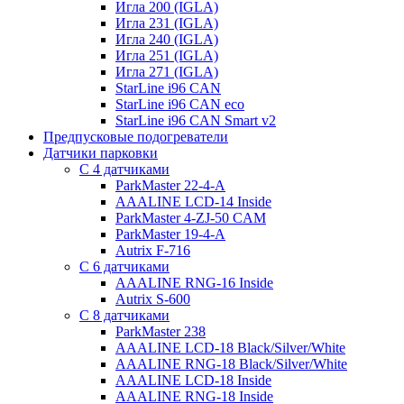
Игла 200 (IGLA)
Игла 231 (IGLA)
Игла 240 (IGLA)
Игла 251 (IGLA)
Игла 271 (IGLA)
StarLine i96 CAN
StarLine i96 CAN eco
StarLine i96 CAN Smart v2
Предпусковые подогреватели
Датчики парковки
С 4 датчиками
ParkMaster 22-4-A
AAALINE LCD-14 Inside
ParkMaster 4-ZJ-50 CAM
ParkMaster 19-4-A
Autrix F-716
С 6 датчиками
AAALINE RNG-16 Inside
Autrix S-600
С 8 датчиками
ParkMaster 238
AAALINE LCD-18 Black/Silver/White
AAALINE RNG-18 Black/Silver/White
AAALINE LCD-18 Inside
AAALINE RNG-18 Inside