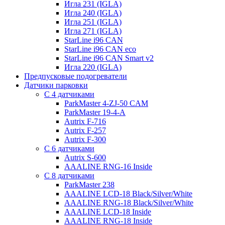
Игла 231 (IGLA)
Игла 240 (IGLA)
Игла 251 (IGLA)
Игла 271 (IGLA)
StarLine i96 CAN
StarLine i96 CAN eco
StarLine i96 CAN Smart v2
Игла 220 (IGLA)
Предпусковые подогреватели
Датчики парковки
С 4 датчиками
ParkMaster 4-ZJ-50 CAM
ParkMaster 19-4-A
Autrix F-716
Autrix F-257
Autrix F-300
С 6 датчиками
Autrix S-600
AAALINE RNG-16 Inside
С 8 датчиками
ParkMaster 238
AAALINE LCD-18 Black/Silver/White
AAALINE RNG-18 Black/Silver/White
AAALINE LCD-18 Inside
AAALINE RNG-18 Inside