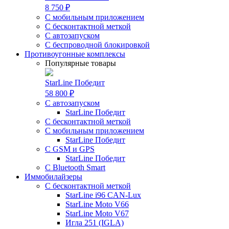
8 750 ₽
С мобильным приложением
С бесконтактной меткой
С автозапуском
С беспроводной блокировкой
Противоугонные комплексы
Популярные товары
StarLine Победит
58 800 ₽
С автозапуском
StarLine Победит
С бесконтактной меткой
С мобильным приложением
StarLine Победит
С GSM и GPS
StarLine Победит
С Bluetooth Smart
Иммобилайзеры
С бесконтактной меткой
StarLine i96 CAN-Lux
StarLine Moto V66
StarLine Moto V67
Игла 251 (IGLA)