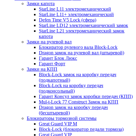
Замки капота
StarLine L11 электромеханический
StarLine L11+ электромеханический
Defen Time V5 Lock (сфера)
StarLine LD12 электромеханический замок
StarLine L21 электромеханический замок
капота
Замки на рулевой вал
Блокиратор рулевого вала Block-Lock
Dragon замок на рулевой вал (штыревой)
Гарант Блок Люкс
Гарант Форт
Замки на КПП
Block-Lock замок на коробку передач
(подкапотный)
Block-Lock на коробку передач
(подконсольный)
Гарант Консул замок коробки передач (КПП)
Mul-t-Lock 77 Construct Замок на КПП
Dragon замок на коробку передач
(бесштыревой)
Блокираторы тормозной системы
Great Guard VIP M
Block-Lock (блокиратор педали тормоза)
Great Guard VIP