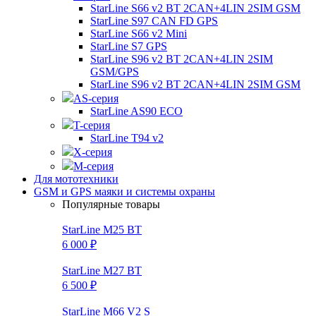
StarLine S66 v2 BT 2CAN+4LIN 2SIM GSM
StarLine S97 CAN FD GPS
StarLine S66 v2 Mini
StarLine S7 GPS
StarLine S96 v2 BT 2CAN+4LIN 2SIM
GSM/GPS
StarLine S96 v2 BT 2CAN+4LIN 2SIM GSM
AS-серия
StarLine AS90 ECO
T-серия
StarLine T94 v2
X-серия
M-серия
Для мототехники
GSM и GPS маяки и системы охраны
Популярные товары
StarLine M25 BT
6 000 ₽
StarLine M27 BT
6 500 ₽
StarLine M66 V2 S