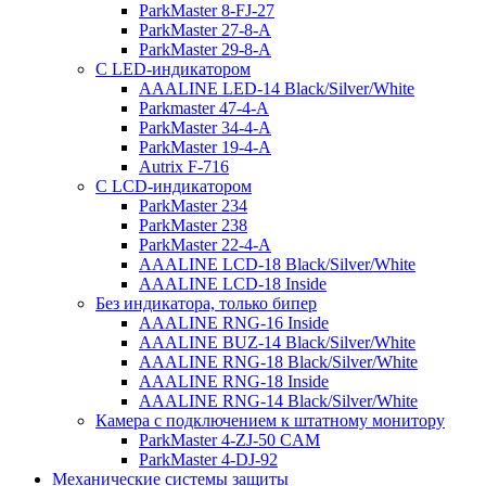
ParkMaster 8-FJ-27
ParkMaster 27-8-A
ParkMaster 29-8-A
С LED-индикатором
AAALINE LED-14 Black/Silver/White
Parkmaster 47-4-A
ParkMaster 34-4-A
ParkMaster 19-4-A
Autrix F-716
С LCD-индикатором
ParkMaster 234
ParkMaster 238
ParkMaster 22-4-A
AAALINE LCD-18 Black/Silver/White
AAALINE LCD-18 Inside
Без индикатора, только бипер
AAALINE RNG-16 Inside
AAALINE BUZ-14 Black/Silver/White
AAALINE RNG-18 Black/Silver/White
AAALINE RNG-18 Inside
AAALINE RNG-14 Black/Silver/White
Камера с подключением к штатному монитору
ParkMaster 4-ZJ-50 CAM
ParkMaster 4-DJ-92
Механические системы защиты