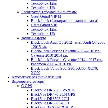
Техноблок 12ks
Техноблок 12k
Блокираторы тормозной системы
Great Guard VIP M
Block-Lock (блокиратор педали тормоза)
Great Guard VIP
Техноблок 12ks
Техноблок 12k
Замки на фары
Block-Lock Audi Q5 2012 - н.в., Audi Q7 2006
- 2015 г.в.
Block-Lock Porsche Cayenne 2007-2010 г.в.,
Cayenne 2010-2014 г.в.
Block-Lock Porsche Cayenne 2014 - 2017 г.в.,
Panamera 2009 – 2016 г.в.
Block-Lock Volvo S60, S80, XC60, XC70,
XC90
Автозапуск без сигнализации
Видеорегистраторы
С GPS
BlackVue DR 750 LW-2CH
BlackVue DR470-2CH GPS
BlackVue DR650S-2CH
BlackVue DR650S-1CH
Blackvue DR650S-2CH IR