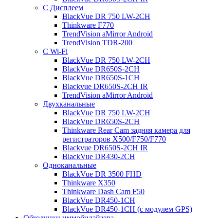
С Дисплеем
BlackVue DR 750 LW-2CH
Thinkware F770
TrendVision aMirror Android
TrendVision TDR-200
С Wi-Fi
BlackVue DR 750 LW-2CH
BlackVue DR650S-2CH
BlackVue DR650S-1CH
Blackvue DR650S-2CH IR
TrendVision aMirror Android
Двухканальные
BlackVue DR 750 LW-2CH
BlackVue DR650S-2CH
Thinkware Rear Cam задняя камера для
регистраторов X500/F750/F770
Blackvue DR650S-2CH IR
BlackVue DR430-2CH
Одноканальные
BlackVue DR 3500 FHD
Thinkware X350
Thinkware Dash Cam F50
BlackVue DR450-1CH
BlackVue DR450-1CH (с модулем GPS)
Обходчики иммобилайзера