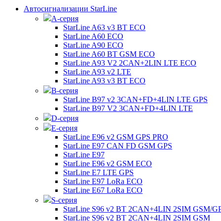
Автосигнализации StarLine
А-серия
StarLine A63 v3 BT ECO
StarLine A60 ECO
StarLine A90 ECO
StarLine A60 BT GSM ECO
StarLine A93 V2 2CAN+2LIN LTE ECO
StarLine A93 v2 LTE
StarLine A93 v3 BT ECO
B-серия
StarLine B97 v2 3CAN+FD+4LIN LTE GPS
StarLine B97 V2 3CAN+FD+4LIN LTE
D-серия
E-серия
StarLine E96 v2 GSM GPS PRO
StarLine E97 CAN FD GSM GPS
StarLine E97
StarLine E96 v2 GSM ECO
StarLine E7 LTE GPS
StarLine E97 LoRa ECO
StarLine E67 LoRa ECO
S-серия
StarLine S96 v2 BT 2CAN+4LIN 2SIM GSM/G
StarLine S96 v2 BT 2CAN+4LIN 2SIM GSM