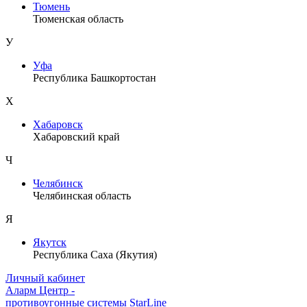
Тюмень
Тюменская область
У
Уфа
Республика Башкортостан
Х
Хабаровск
Хабаровский край
Ч
Челябинск
Челябинская область
Я
Якутск
Республика Саха (Якутия)
Личный кабинет
Аларм Центр
-
противоугонные системы
StarLine