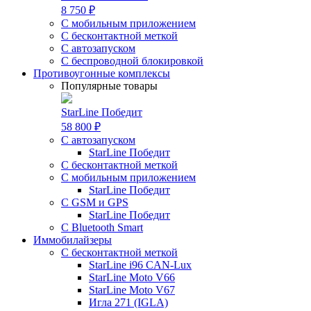
8 750 ₽
С мобильным приложением
С бесконтактной меткой
С автозапуском
С беспроводной блокировкой
Противоугонные комплексы
Популярные товары
StarLine Победит
58 800 ₽
С автозапуском
StarLine Победит
С бесконтактной меткой
С мобильным приложением
StarLine Победит
С GSM и GPS
StarLine Победит
С Bluetooth Smart
Иммобилайзеры
С бесконтактной меткой
StarLine i96 CAN-Lux
StarLine Moto V66
StarLine Moto V67
Игла 271 (IGLA)