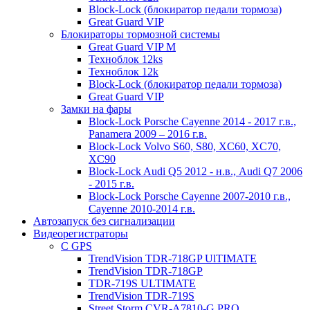
Block-Lock (блокиратор педали тормоза)
Great Guard VIP
Блокираторы тормозной системы
Great Guard VIP M
Техноблок 12ks
Техноблок 12k
Block-Lock (блокиратор педали тормоза)
Great Guard VIP
Замки на фары
Block-Lock Porsche Cayenne 2014 - 2017 г.в.,
Panamera 2009 – 2016 г.в.
Block-Lock Volvo S60, S80, XC60, XC70,
XC90
Block-Lock Audi Q5 2012 - н.в., Audi Q7 2006
- 2015 г.в.
Block-Lock Porsche Cayenne 2007-2010 г.в.,
Cayenne 2010-2014 г.в.
Автозапуск без сигнализации
Видеорегистраторы
С GPS
TrendVision TDR-718GP UlTIMATE
TrendVision TDR-718GP
TDR-719S ULTIMATE
TrendVision TDR-719S
Street Storm CVR-A7810-G PRO