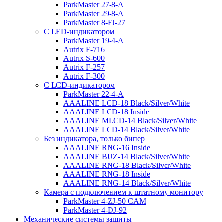
ParkMaster 27-8-A
ParkMaster 29-8-A
ParkMaster 8-FJ-27
С LED-индикатором
ParkMaster 19-4-A
Autrix F-716
Autrix S-600
Autrix F-257
Autrix F-300
С LCD-индикатором
ParkMaster 22-4-A
AAALINE LCD-18 Black/Silver/White
AAALINE LCD-18 Inside
AAALINE MLCD-14 Black/Silver/White
AAALINE LCD-14 Black/Silver/White
Без индикатора, только бипер
AAALINE RNG-16 Inside
AAALINE BUZ-14 Black/Silver/White
AAALINE RNG-18 Black/Silver/White
AAALINE RNG-18 Inside
AAALINE RNG-14 Black/Silver/White
Камера с подключением к штатному монитору
ParkMaster 4-ZJ-50 CAM
ParkMaster 4-DJ-92
Механические системы защиты