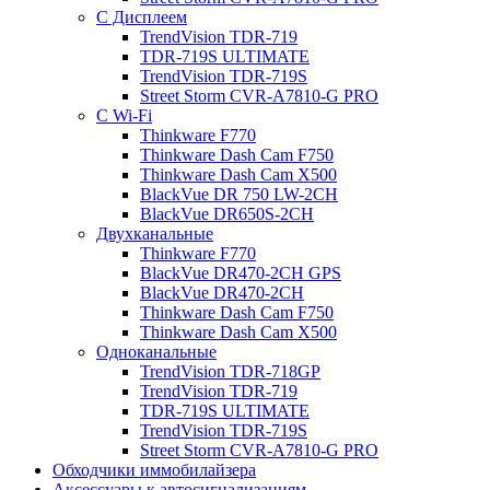
С Дисплеем
TrendVision TDR-719
TDR-719S ULTIMATE
TrendVision TDR-719S
Street Storm CVR-A7810-G PRO
С Wi-Fi
Thinkware F770
Thinkware Dash Cam F750
Thinkware Dash Cam X500
BlackVue DR 750 LW-2CH
BlackVue DR650S-2CH
Двухканальные
Thinkware F770
BlackVue DR470-2CH GPS
BlackVue DR470-2CH
Thinkware Dash Cam F750
Thinkware Dash Cam X500
Одноканальные
TrendVision TDR-718GP
TrendVision TDR-719
TDR-719S ULTIMATE
TrendVision TDR-719S
Street Storm CVR-A7810-G PRO
Обходчики иммобилайзера
Аксессуары к автосигнализациям