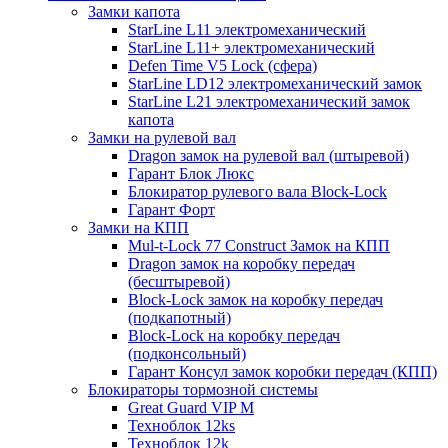
Замки капота
StarLine L11 электромеханический
StarLine L11+ электромеханический
Defen Time V5 Lock (сфера)
StarLine LD12 электромеханический замок
StarLine L21 электромеханический замок
капота
Замки на рулевой вал
Dragon замок на рулевой вал (штыревой)
Гарант Блок Люкс
Блокиратор рулевого вала Block-Lock
Гарант Форт
Замки на КПП
Mul-t-Lock 77 Construct Замок на КПП
Dragon замок на коробку передач
(бесштыревой)
Block-Lock замок на коробку передач
(подкапотный)
Block-Lock на коробку передач
(подконсольный)
Гарант Консул замок коробки передач (КПП)
Блокираторы тормозной системы
Great Guard VIP M
Техноблок 12ks
Техноблок 12k