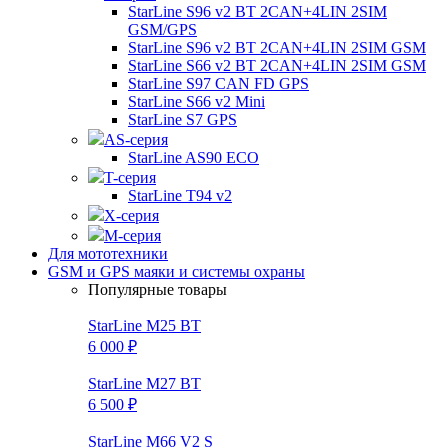
StarLine S96 v2 BT 2CAN+4LIN 2SIM
GSM/GPS
StarLine S96 v2 BT 2CAN+4LIN 2SIM GSM
StarLine S66 v2 BT 2CAN+4LIN 2SIM GSM
StarLine S97 CAN FD GPS
StarLine S66 v2 Mini
StarLine S7 GPS
AS-серия
StarLine AS90 ECO
T-серия
StarLine T94 v2
X-серия
M-серия
Для мототехники
GSM и GPS маяки и системы охраны
Популярные товары
StarLine M25 BT
6 000 ₽
StarLine M27 BT
6 500 ₽
StarLine M66 V2 S