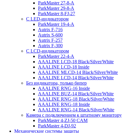
ParkMaster 27-8-A
ParkMaster 29-8-A
ParkMaster 8-FJ-27
С LED-индикатором
ParkMaster 19-4-A
Autrix F-716
Autrix S-600
Autrix F-257
Autrix F-300
С LCD-индикатором
ParkMaster 22-4-A
AAALINE LCD-18 Black/Silver/White
AAALINE LCD-18 Inside
AAALINE MLCD-14 Black/Silver/White
AAALINE LCD-14 Black/Silver/White
Без индикатора, только бипер
AAALINE RNG-16 Inside
AAALINE BUZ-14 Black/Silver/White
AAALINE RNG-18 Black/Silver/White
AAALINE RNG-18 Inside
AAALINE RNG-14 Black/Silver/White
Камера с подключением к штатному монитору
ParkMaster 4-ZJ-50 CAM
ParkMaster 4-DJ-92
Механические системы защиты