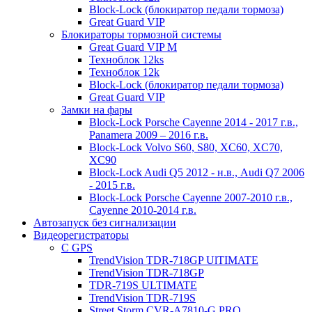
Block-Lock (блокиратор педали тормоза)
Great Guard VIP
Блокираторы тормозной системы
Great Guard VIP M
Техноблок 12ks
Техноблок 12k
Block-Lock (блокиратор педали тормоза)
Great Guard VIP
Замки на фары
Block-Lock Porsche Cayenne 2014 - 2017 г.в.,
Panamera 2009 – 2016 г.в.
Block-Lock Volvo S60, S80, XC60, XC70,
XC90
Block-Lock Audi Q5 2012 - н.в., Audi Q7 2006
- 2015 г.в.
Block-Lock Porsche Cayenne 2007-2010 г.в.,
Cayenne 2010-2014 г.в.
Автозапуск без сигнализации
Видеорегистраторы
С GPS
TrendVision TDR-718GP UlTIMATE
TrendVision TDR-718GP
TDR-719S ULTIMATE
TrendVision TDR-719S
Street Storm CVR-A7810-G PRO