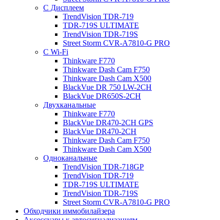
С Дисплеем
TrendVision TDR-719
TDR-719S ULTIMATE
TrendVision TDR-719S
Street Storm CVR-A7810-G PRO
С Wi-Fi
Thinkware F770
Thinkware Dash Cam F750
Thinkware Dash Cam X500
BlackVue DR 750 LW-2CH
BlackVue DR650S-2CH
Двухканальные
Thinkware F770
BlackVue DR470-2CH GPS
BlackVue DR470-2CH
Thinkware Dash Cam F750
Thinkware Dash Cam X500
Одноканальные
TrendVision TDR-718GP
TrendVision TDR-719
TDR-719S ULTIMATE
TrendVision TDR-719S
Street Storm CVR-A7810-G PRO
Обходчики иммобилайзера
Аксессуары к автосигнализациям