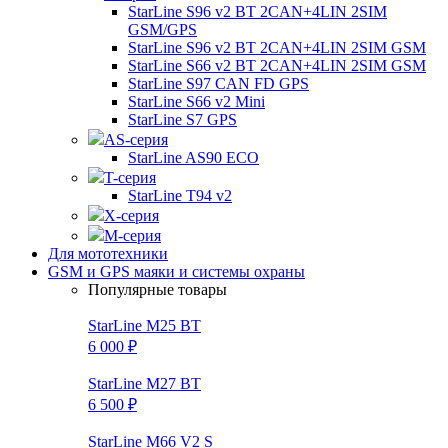
StarLine S96 v2 BT 2CAN+4LIN 2SIM
GSM/GPS
StarLine S96 v2 BT 2CAN+4LIN 2SIM GSM
StarLine S66 v2 BT 2CAN+4LIN 2SIM GSM
StarLine S97 CAN FD GPS
StarLine S66 v2 Mini
StarLine S7 GPS
AS-серия
StarLine AS90 ECO
T-серия
StarLine T94 v2
X-серия
M-серия
Для мототехники
GSM и GPS маяки и системы охраны
Популярные товары
StarLine M25 BT
6 000 ₽
StarLine M27 BT
6 500 ₽
StarLine M66 V2 S