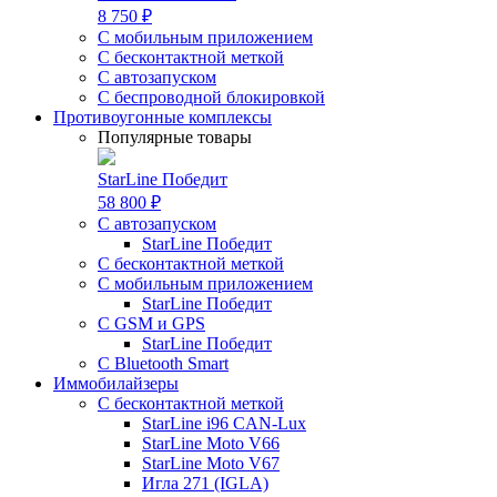
8 750 ₽
С мобильным приложением
С бесконтактной меткой
С автозапуском
С беспроводной блокировкой
Противоугонные комплексы
Популярные товары
StarLine Победит
58 800 ₽
С автозапуском
StarLine Победит
С бесконтактной меткой
С мобильным приложением
StarLine Победит
С GSM и GPS
StarLine Победит
С Bluetooth Smart
Иммобилайзеры
С бесконтактной меткой
StarLine i96 CAN-Lux
StarLine Moto V66
StarLine Moto V67
Игла 271 (IGLA)