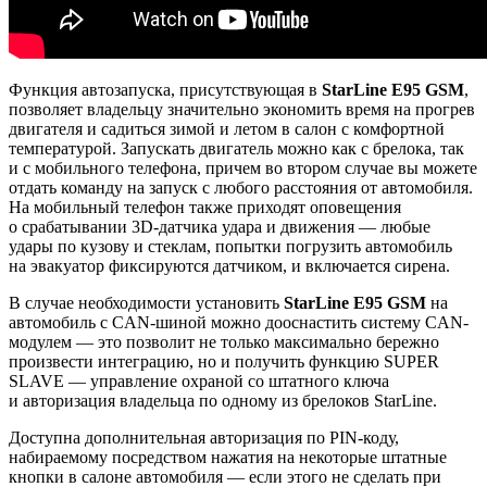
Функция автозапуска, присутствующая в
StarLine
E95
GSM
,
позволяет владельцу значительно экономить время на прогрев
двигателя и садиться зимой и летом в салон с комфортной
температурой. Запускать двигатель можно как с брелока, так
и с мобильного телефона, причем во втором случае вы можете
отдать команду на запуск с любого расстояния от автомобиля.
На мобильный телефон также приходят оповещения
о срабатывании 3D-датчика удара и движения — любые
удары по кузову и стеклам, попытки погрузить автомобиль
на эвакуатор фиксируются датчиком, и включается сирена.
В случае необходимости установить
StarLine
E95
GSM
на
автомобиль с CAN-шиной можно дооснастить систему CAN-
модулем — это позволит не только максимально бережно
произвести интеграцию, но и получить функцию SUPER
SLAVE — управление охраной со штатного ключа
и авторизация владельца по одному из брелоков StarLine.
Доступна дополнительная авторизация по PIN-коду,
набираемому посредством нажатия на некоторые штатные
кнопки в салоне автомобиля — если этого не сделать при