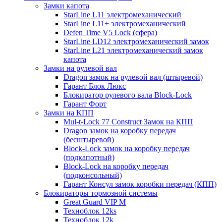
Замки капота
StarLine L11 электромеханический
StarLine L11+ электромеханический
Defen Time V5 Lock (сфера)
StarLine LD12 электромеханический замок
StarLine L21 электромеханический замок
капота
Замки на рулевой вал
Dragon замок на рулевой вал (штыревой)
Гарант Блок Люкс
Блокиратор рулевого вала Block-Lock
Гарант Форт
Замки на КПП
Mul-t-Lock 77 Construct Замок на КПП
Dragon замок на коробку передач
(бесштыревой)
Block-Lock замок на коробку передач
(подкапотный)
Block-Lock на коробку передач
(подконсольный)
Гарант Консул замок коробки передач (КПП)
Блокираторы тормозной системы
Great Guard VIP M
Техноблок 12ks
Техноблок 12k