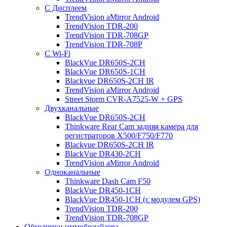
С Дисплеем
TrendVision aMirror Android
TrendVision TDR-200
TrendVision TDR-708GP
TrendVision TDR-708P
С Wi-Fi
BlackVue DR650S-2CH
BlackVue DR650S-1CH
Blackvue DR650S-2CH IR
TrendVision aMirror Android
Street Storm CVR-A7525-W + GPS
Двухканальные
BlackVue DR650S-2CH
Thinkware Rear Cam задняя камера для
регистраторов X500/F750/F770
Blackvue DR650S-2CH IR
BlackVue DR430-2CH
TrendVision aMirror Android
Одноканальные
Thinkware Dash Cam F50
BlackVue DR450-1CH
BlackVue DR450-1CH (с модулем GPS)
TrendVision TDR-200
TrendVision TDR-708GP
Обходчики иммобилайзера