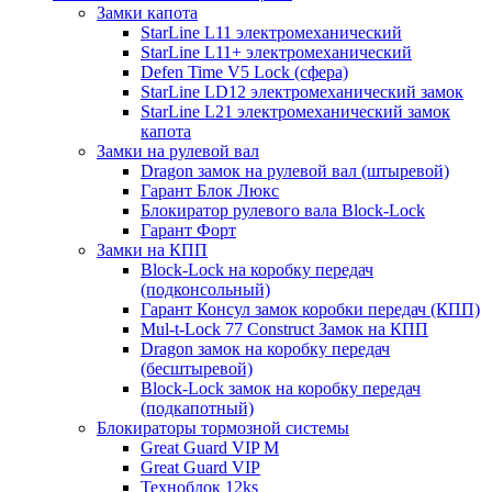
Замки капота
StarLine L11 электромеханический
StarLine L11+ электромеханический
Defen Time V5 Lock (сфера)
StarLine LD12 электромеханический замок
StarLine L21 электромеханический замок
капота
Замки на рулевой вал
Dragon замок на рулевой вал (штыревой)
Гарант Блок Люкс
Блокиратор рулевого вала Block-Lock
Гарант Форт
Замки на КПП
Block-Lock на коробку передач
(подконсольный)
Гарант Консул замок коробки передач (КПП)
Mul-t-Lock 77 Construct Замок на КПП
Dragon замок на коробку передач
(бесштыревой)
Block-Lock замок на коробку передач
(подкапотный)
Блокираторы тормозной системы
Great Guard VIP M
Great Guard VIP
Техноблок 12ks