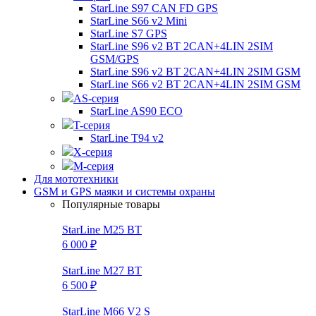
StarLine S97 CAN FD GPS
StarLine S66 v2 Mini
StarLine S7 GPS
StarLine S96 v2 BT 2CAN+4LIN 2SIM
GSM/GPS
StarLine S96 v2 BT 2CAN+4LIN 2SIM GSM
StarLine S66 v2 BT 2CAN+4LIN 2SIM GSM
AS-серия
StarLine AS90 ECO
T-серия
StarLine T94 v2
X-серия
M-серия
Для мототехники
GSM и GPS маяки и системы охраны
Популярные товары
StarLine M25 BT
6 000 ₽
StarLine M27 BT
6 500 ₽
StarLine M66 V2 S