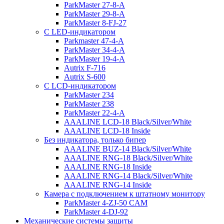
ParkMaster 27-8-A
ParkMaster 29-8-A
ParkMaster 8-FJ-27
С LED-индикатором
Parkmaster 47-4-A
ParkMaster 34-4-A
ParkMaster 19-4-A
Autrix F-716
Autrix S-600
С LCD-индикатором
ParkMaster 234
ParkMaster 238
ParkMaster 22-4-A
AAALINE LCD-18 Black/Silver/White
AAALINE LCD-18 Inside
Без индикатора, только бипер
AAALINE BUZ-14 Black/Silver/White
AAALINE RNG-18 Black/Silver/White
AAALINE RNG-18 Inside
AAALINE RNG-14 Black/Silver/White
AAALINE RNG-14 Inside
Камера с подключением к штатному монитору
ParkMaster 4-ZJ-50 CAM
ParkMaster 4-DJ-92
Механические системы защиты