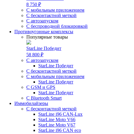
8 750 ₽
С мобильным приложением
С бесконтактной меткой
С автозапуском
С беспроводной блокировкой
Противоугонные комплексы
Популярные товары
StarLine Победит
58 800 ₽
С автозапуском
StarLine Победит
С бесконтактной меткой
С мобильным приложением
StarLine Победит
С GSM и GPS
StarLine Победит
С Bluetooth Smart
Иммобилайзеры
С бесконтактной меткой
StarLine i96 CAN-Lux
StarLine Moto V66
StarLine Moto V67
StarLine i96 CAN eco