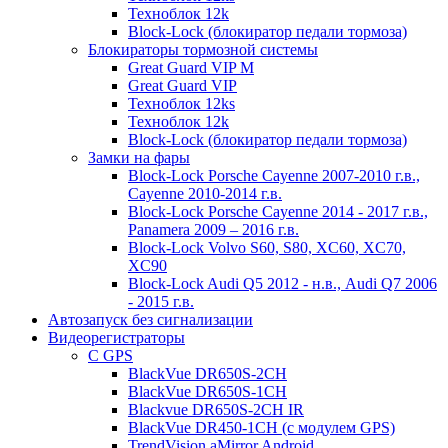
Техноблок 12k
Block-Lock (блокиратор педали тормоза)
Блокираторы тормозной системы
Great Guard VIP M
Great Guard VIP
Техноблок 12ks
Техноблок 12k
Block-Lock (блокиратор педали тормоза)
Замки на фары
Block-Lock Porsche Cayenne 2007-2010 г.в.,
Cayenne 2010-2014 г.в.
Block-Lock Porsche Cayenne 2014 - 2017 г.в.,
Panamera 2009 – 2016 г.в.
Block-Lock Volvo S60, S80, XC60, XC70,
XC90
Block-Lock Audi Q5 2012 - н.в., Audi Q7 2006
- 2015 г.в.
Автозапуск без сигнализации
Видеорегистраторы
С GPS
BlackVue DR650S-2CH
BlackVue DR650S-1CH
Blackvue DR650S-2CH IR
BlackVue DR450-1CH (с модулем GPS)
TrendVision aMirror Android