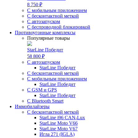
8 750 ₽
С мобильным приложением
С бесконтактной меткой
С автозапуском
С беспроводной блокировкой
Противоугонные комплексы
Популярные товары
StarLine Победит
58 800 ₽
С автозапуском
StarLine Победит
С бесконтактной меткой
С мобильным приложением
StarLine Победит
С GSM и GPS
StarLine Победит
С Bluetooth Smart
Иммобилайзеры
С бесконтактной меткой
StarLine i96 CAN-Lux
StarLine Moto V66
StarLine Moto V67
Игла 271 (IGLA)