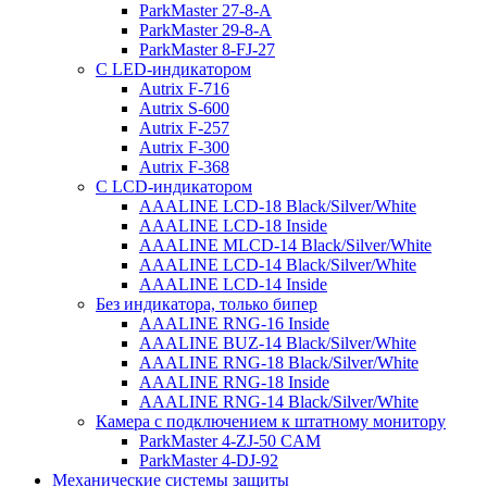
ParkMaster 27-8-A
ParkMaster 29-8-A
ParkMaster 8-FJ-27
С LED-индикатором
Autrix F-716
Autrix S-600
Autrix F-257
Autrix F-300
Autrix F-368
С LCD-индикатором
AAALINE LCD-18 Black/Silver/White
AAALINE LCD-18 Inside
AAALINE MLCD-14 Black/Silver/White
AAALINE LCD-14 Black/Silver/White
AAALINE LCD-14 Inside
Без индикатора, только бипер
AAALINE RNG-16 Inside
AAALINE BUZ-14 Black/Silver/White
AAALINE RNG-18 Black/Silver/White
AAALINE RNG-18 Inside
AAALINE RNG-14 Black/Silver/White
Камера с подключением к штатному монитору
ParkMaster 4-ZJ-50 CAM
ParkMaster 4-DJ-92
Механические системы защиты