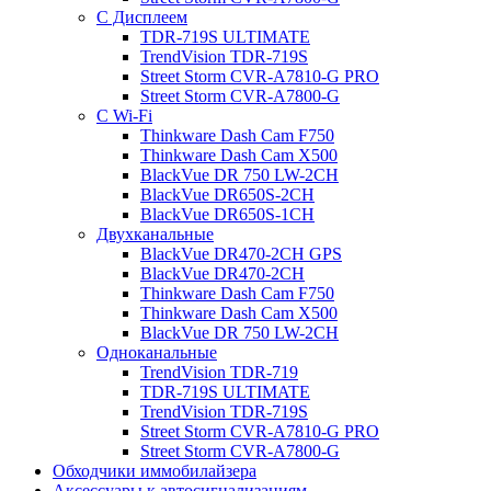
С Дисплеем
TDR-719S ULTIMATE
TrendVision TDR-719S
Street Storm CVR-A7810-G PRO
Street Storm CVR-A7800-G
С Wi-Fi
Thinkware Dash Cam F750
Thinkware Dash Cam X500
BlackVue DR 750 LW-2CH
BlackVue DR650S-2CH
BlackVue DR650S-1CH
Двухканальные
BlackVue DR470-2CH GPS
BlackVue DR470-2CH
Thinkware Dash Cam F750
Thinkware Dash Cam X500
BlackVue DR 750 LW-2CH
Одноканальные
TrendVision TDR-719
TDR-719S ULTIMATE
TrendVision TDR-719S
Street Storm CVR-A7810-G PRO
Street Storm CVR-A7800-G
Обходчики иммобилайзера
Аксессуары к автосигнализациям