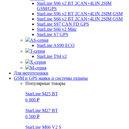
StarLine S96 v2 BT 2CAN+4LIN 2SIM
GSM/GPS
StarLine S96 v2 BT 2CAN+4LIN 2SIM GSM
StarLine S66 v2 BT 2CAN+4LIN 2SIM GSM
StarLine S97 CAN FD GPS
StarLine S66 v2 Mini
StarLine S7 GPS
AS-серия
StarLine AS90 ECO
T-серия
StarLine T94 v2
X-серия
M-серия
Для мототехники
GSM и GPS маяки и системы охраны
Популярные товары
StarLine M25 BT
6 000 ₽
StarLine M27 BT
6 500 ₽
StarLine M66 V2 S