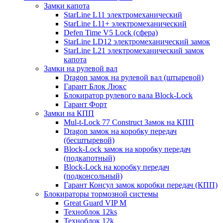
Замки капота
StarLine L11 электромеханический
StarLine L11+ электромеханический
Defen Time V5 Lock (сфера)
StarLine LD12 электромеханический замок
StarLine L21 электромеханический замок
капота
Замки на рулевой вал
Dragon замок на рулевой вал (штыревой)
Гарант Блок Люкс
Блокиратор рулевого вала Block-Lock
Гарант Форт
Замки на КПП
Mul-t-Lock 77 Construct Замок на КПП
Dragon замок на коробку передач
(бесштыревой)
Block-Lock замок на коробку передач
(подкапотный)
Block-Lock на коробку передач
(подконсольный)
Гарант Консул замок коробки передач (КПП)
Блокираторы тормозной системы
Great Guard VIP M
Техноблок 12ks
Техноблок 12k