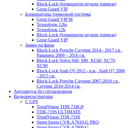
Block-Lock (блокиратор педали тормоза)
Great Guard VIP
Блокираторы тормозной системы
Great Guard VIP M
Техноблок 12ks
Техноблок 12k
Block-Lock (блокиратор педали тормоза)
Great Guard VIP
Замки на фары
Block-Lock Porsche Cayenne 2014 - 2017 г.в.,
Panamera 2009 – 2016 г.в.
Block-Lock Volvo S60, S80, XC60, XC70,
XC90
Block-Lock Audi Q5 2012 - н.в., Audi Q7 2006
- 2015 г.в.
Block-Lock Porsche Cayenne 2007-2010 г.в.,
Cayenne 2010-2014 г.в.
Автозапуск без сигнализации
Видеорегистраторы
С GPS
TrendVision TDR-718GP
TDR-719S ULTIMATE
TrendVision TDR-719S
Street Storm CVR-A7810-G PRO
Street Storm CVR-A7800-G