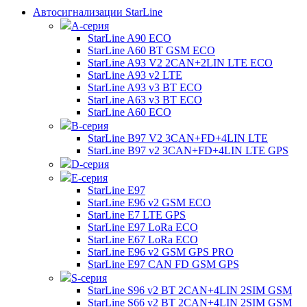
Автосигнализации StarLine
А-серия
StarLine A90 ECO
StarLine A60 BT GSM ECO
StarLine A93 V2 2CAN+2LIN LTE ECO
StarLine A93 v2 LTE
StarLine A93 v3 BT ECO
StarLine A63 v3 BT ECO
StarLine A60 ECO
B-серия
StarLine B97 V2 3CAN+FD+4LIN LTE
StarLine B97 v2 3CAN+FD+4LIN LTE GPS
D-серия
E-серия
StarLine E97
StarLine E96 v2 GSM ECO
StarLine E7 LTE GPS
StarLine E97 LoRa ECO
StarLine E67 LoRa ECO
StarLine E96 v2 GSM GPS PRO
StarLine E97 CAN FD GSM GPS
S-серия
StarLine S96 v2 BT 2CAN+4LIN 2SIM GSM
StarLine S66 v2 BT 2CAN+4LIN 2SIM GSM