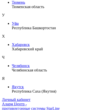
Тюмень
Тюменская область
У
Уфа
Республика Башкортостан
Х
Хабаровск
Хабаровский край
Ч
Челябинск
Челябинская область
Я
Якутск
Республика Саха (Якутия)
Личный кабинет
Аларм Центр
-
противоугонные системы
StarLine