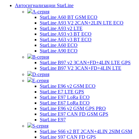
Автосигнализации StarLine
А-серия
StarLine A60 BT GSM ECO
StarLine A93 V2 2CAN+2LIN LTE ECO
StarLine A93 v2 LTE
StarLine A93 v3 BT ECO
StarLine A63 v3 BT ECO
StarLine A60 ECO
StarLine A90 ECO
B-серия
StarLine B97 v2 3CAN+FD+4LIN LTE GPS
StarLine B97 V2 3CAN+FD+4LIN LTE
D-серия
E-серия
StarLine E96 v2 GSM ECO
StarLine E7 LTE GPS
StarLine E97 LoRa ECO
StarLine E67 LoRa ECO
StarLine E96 v2 GSM GPS PRO
StarLine E97 CAN FD GSM GPS
StarLine E97
S-серия
StarLine S66 v2 BT 2CAN+4LIN 2SIM GSM
StarLine S97 CAN FD GPS