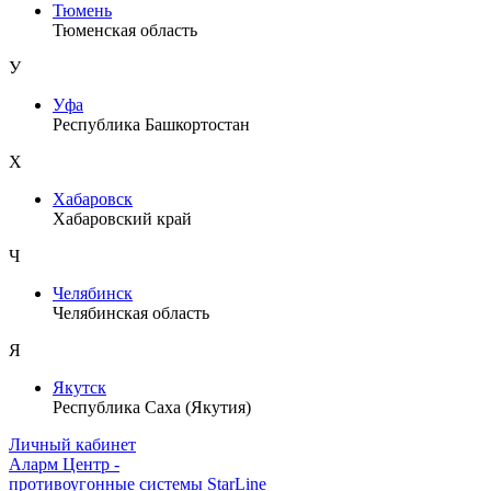
Тюмень
Тюменская область
У
Уфа
Республика Башкортостан
Х
Хабаровск
Хабаровский край
Ч
Челябинск
Челябинская область
Я
Якутск
Республика Саха (Якутия)
Личный кабинет
Аларм Центр
-
противоугонные системы
StarLine