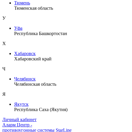
Тюмень
Тюменская область
У
Уфа
Республика Башкортостан
Х
Хабаровск
Хабаровский край
Ч
Челябинск
Челябинская область
Я
Якутск
Республика Саха (Якутия)
Личный кабинет
Аларм Центр
-
противоугонные системы
StarLine