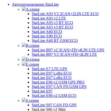
Автосигнализации StarLine
А-серия
StarLine A93 V2 2CAN+2LIN LTE ECO
StarLine A93 v2 LTE
StarLine A93 v3 BT ECO
StarLine A63 v3 BT ECO
StarLine A60 ECO
StarLine A90 ECO
StarLine A60 BT GSM ECO
B-серия
StarLine B97 v2 3CAN+FD+4LIN LTE GPS
StarLine B97 V2 3CAN+FD+4LIN LTE
D-серия
E-серия
StarLine E7 LTE GPS
StarLine E97 LoRa ECO
StarLine E67 LoRa ECO
StarLine E96 v2 GSM GPS PRO
StarLine E97 CAN FD GSM GPS
StarLine E97
StarLine E96 v2 GSM ECO
S-серия
StarLine S97 CAN FD GPS
StarLine S66 v2 Mini