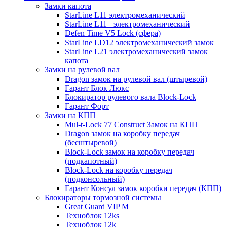
Замки капота
StarLine L11 электромеханический
StarLine L11+ электромеханический
Defen Time V5 Lock (сфера)
StarLine LD12 электромеханический замок
StarLine L21 электромеханический замок
капота
Замки на рулевой вал
Dragon замок на рулевой вал (штыревой)
Гарант Блок Люкс
Блокиратор рулевого вала Block-Lock
Гарант Форт
Замки на КПП
Mul-t-Lock 77 Construct Замок на КПП
Dragon замок на коробку передач
(бесштыревой)
Block-Lock замок на коробку передач
(подкапотный)
Block-Lock на коробку передач
(подконсольный)
Гарант Консул замок коробки передач (КПП)
Блокираторы тормозной системы
Great Guard VIP M
Техноблок 12ks
Техноблок 12k