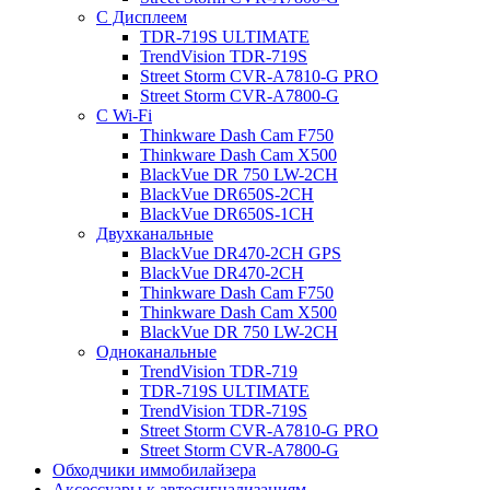
С Дисплеем
TDR-719S ULTIMATE
TrendVision TDR-719S
Street Storm CVR-A7810-G PRO
Street Storm CVR-A7800-G
С Wi-Fi
Thinkware Dash Cam F750
Thinkware Dash Cam X500
BlackVue DR 750 LW-2CH
BlackVue DR650S-2CH
BlackVue DR650S-1CH
Двухканальные
BlackVue DR470-2CH GPS
BlackVue DR470-2CH
Thinkware Dash Cam F750
Thinkware Dash Cam X500
BlackVue DR 750 LW-2CH
Одноканальные
TrendVision TDR-719
TDR-719S ULTIMATE
TrendVision TDR-719S
Street Storm CVR-A7810-G PRO
Street Storm CVR-A7800-G
Обходчики иммобилайзера
Аксессуары к автосигнализациям