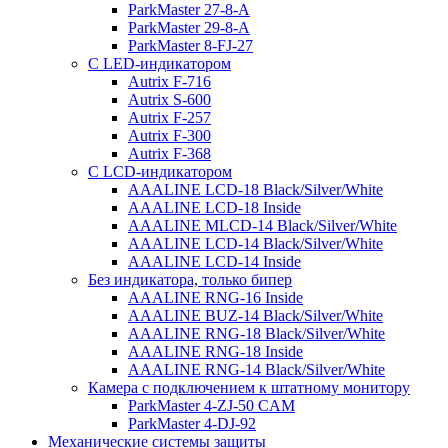
ParkMaster 27-8-A
ParkMaster 29-8-A
ParkMaster 8-FJ-27
С LED-индикатором
Autrix F-716
Autrix S-600
Autrix F-257
Autrix F-300
Autrix F-368
С LCD-индикатором
AAALINE LCD-18 Black/Silver/White
AAALINE LCD-18 Inside
AAALINE MLCD-14 Black/Silver/White
AAALINE LCD-14 Black/Silver/White
AAALINE LCD-14 Inside
Без индикатора, только бипер
AAALINE RNG-16 Inside
AAALINE BUZ-14 Black/Silver/White
AAALINE RNG-18 Black/Silver/White
AAALINE RNG-18 Inside
AAALINE RNG-14 Black/Silver/White
Камера с подключением к штатному монитору
ParkMaster 4-ZJ-50 CAM
ParkMaster 4-DJ-92
Механические системы защиты