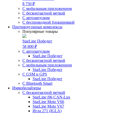
8 750 ₽
С мобильным приложением
С бесконтактной меткой
С автозапуском
С беспроводной блокировкой
Противоугонные комплексы
Популярные товары
StarLine Победит
58 800 ₽
С автозапуском
StarLine Победит
С бесконтактной меткой
С мобильным приложением
StarLine Победит
С GSM и GPS
StarLine Победит
С Bluetooth Smart
Иммобилайзеры
С бесконтактной меткой
StarLine i96 CAN-Lux
StarLine Moto V66
StarLine Moto V67
Игла 271 (IGLA)