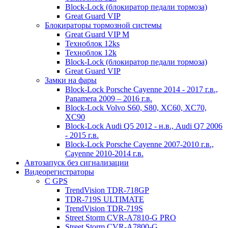
Block-Lock (блокиратор педали тормоза)
Great Guard VIP
Блокираторы тормозной системы
Great Guard VIP M
Техноблок 12ks
Техноблок 12k
Block-Lock (блокиратор педали тормоза)
Great Guard VIP
Замки на фары
Block-Lock Porsche Cayenne 2014 - 2017 г.в.,
Panamera 2009 – 2016 г.в.
Block-Lock Volvo S60, S80, XC60, XC70,
XC90
Block-Lock Audi Q5 2012 - н.в., Audi Q7 2006
- 2015 г.в.
Block-Lock Porsche Cayenne 2007-2010 г.в.,
Cayenne 2010-2014 г.в.
Автозапуск без сигнализации
Видеорегистраторы
С GPS
TrendVision TDR-718GP
TDR-719S ULTIMATE
TrendVision TDR-719S
Street Storm CVR-A7810-G PRO
Street Storm CVR-A7800-G