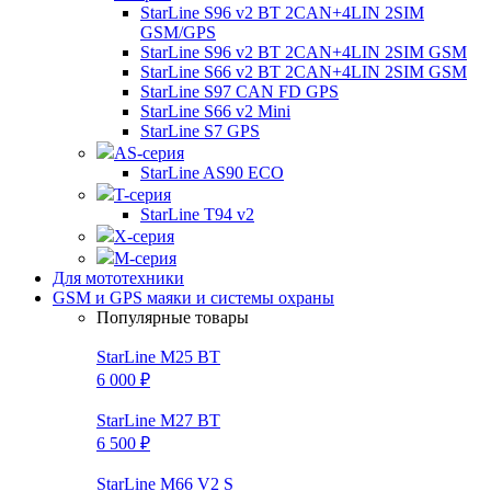
StarLine S96 v2 BT 2CAN+4LIN 2SIM
GSM/GPS
StarLine S96 v2 BT 2CAN+4LIN 2SIM GSM
StarLine S66 v2 BT 2CAN+4LIN 2SIM GSM
StarLine S97 CAN FD GPS
StarLine S66 v2 Mini
StarLine S7 GPS
AS-серия
StarLine AS90 ECO
T-серия
StarLine T94 v2
X-серия
M-серия
Для мототехники
GSM и GPS маяки и системы охраны
Популярные товары
StarLine M25 BT
6 000 ₽
StarLine M27 BT
6 500 ₽
StarLine M66 V2 S