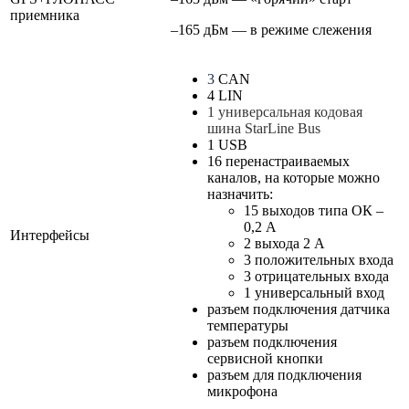
приемника
–165
дБм
—
в режиме слежения
3
CAN
4
LIN
1
универсальная кодовая
шина StarLine Bus
1
USB
16
перенастраиваемых
каналов, на которые можно
назначить:
15
выходов типа ОК –
0,2 А
Интерфейсы
2
выхода 2 А
3
положительных входа
3
отрицательных входа
1
универсальный вход
разъем подключения датчика
температуры
разъем подключения
сервисной кнопки
разъем для подключения
микрофона