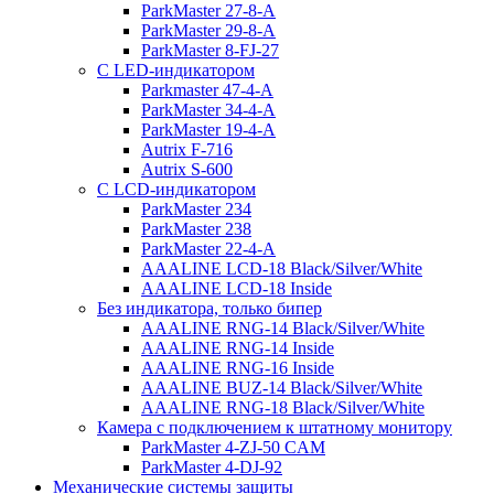
ParkMaster 27-8-A
ParkMaster 29-8-A
ParkMaster 8-FJ-27
С LED-индикатором
Parkmaster 47-4-A
ParkMaster 34-4-A
ParkMaster 19-4-A
Autrix F-716
Autrix S-600
С LCD-индикатором
ParkMaster 234
ParkMaster 238
ParkMaster 22-4-A
AAALINE LCD-18 Black/Silver/White
AAALINE LCD-18 Inside
Без индикатора, только бипер
AAALINE RNG-14 Black/Silver/White
AAALINE RNG-14 Inside
AAALINE RNG-16 Inside
AAALINE BUZ-14 Black/Silver/White
AAALINE RNG-18 Black/Silver/White
Камера с подключением к штатному монитору
ParkMaster 4-ZJ-50 CAM
ParkMaster 4-DJ-92
Механические системы защиты