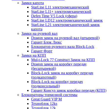
Замки капота
StarLine L11 электромеханический
StarLine L11+ электромеханический
Defen Time V5 Lock (сфера)
StarLine LD12 электромеханический замок
StarLine L21 электромеханический замок
капота
Замки на рулевой вал
Dragon замок на рулевой вал (штыревой)
Гарант Блок Люкс
Блокиратор рулевого вала Block-Lock
Гарант Форт
Замки на КПП
Mul-t-Lock 77 Construct Замок на КПП
Dragon замок на коробку передач
(бесштыревой)
Block-Lock замок на коробку передач
(подкапотный)
Block-Lock на коробку передач
(подконсольный)
Гарант Консул замок коробки передач (КПП)
Блокираторы тормозной системы
Great Guard VIP M
Техноблок 12ks
Техноблок 12k