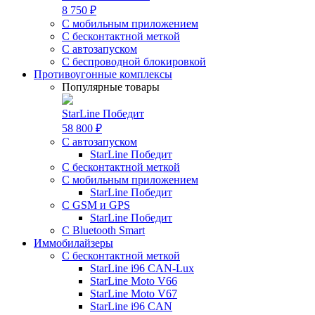
8 750 ₽
С мобильным приложением
С бесконтактной меткой
С автозапуском
С беспроводной блокировкой
Противоугонные комплексы
Популярные товары
StarLine Победит
58 800 ₽
С автозапуском
StarLine Победит
С бесконтактной меткой
С мобильным приложением
StarLine Победит
С GSM и GPS
StarLine Победит
С Bluetooth Smart
Иммобилайзеры
С бесконтактной меткой
StarLine i96 CAN-Lux
StarLine Moto V66
StarLine Moto V67
StarLine i96 CAN