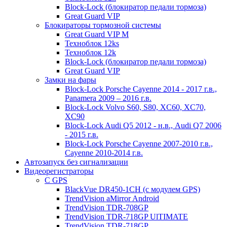
Block-Lock (блокиратор педали тормоза)
Great Guard VIP
Блокираторы тормозной системы
Great Guard VIP M
Техноблок 12ks
Техноблок 12k
Block-Lock (блокиратор педали тормоза)
Great Guard VIP
Замки на фары
Block-Lock Porsche Cayenne 2014 - 2017 г.в.,
Panamera 2009 – 2016 г.в.
Block-Lock Volvo S60, S80, XC60, XC70,
XC90
Block-Lock Audi Q5 2012 - н.в., Audi Q7 2006
- 2015 г.в.
Block-Lock Porsche Cayenne 2007-2010 г.в.,
Cayenne 2010-2014 г.в.
Автозапуск без сигнализации
Видеорегистраторы
С GPS
BlackVue DR450-1CH (с модулем GPS)
TrendVision aMirror Android
TrendVision TDR-708GP
TrendVision TDR-718GP UlTIMATE
TrendVision TDR-718GP