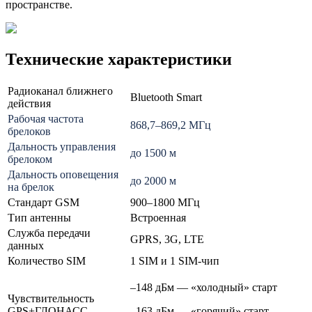
пространстве.
Технические характеристики
Радиоканал ближнего
Bluetooth Smart
действия
Рабочая частота
868,7–869,2 МГц
брелоков
Дальность управления
до 1500
м
брелоком
Дальность оповещения
до 2000 м
на брелок
Стандарт GSM
900–1800 МГц
Тип антенны
Встроенная
Служба передачи
GPRS, 3G, LTE
данных
Количество SIM
1
SIM и 1 SIM-чип
–148
дБм
—
«холодный» старт
Чувствительность
GPS+ГЛОНАСС
–163 дБм
—
«горячий» старт