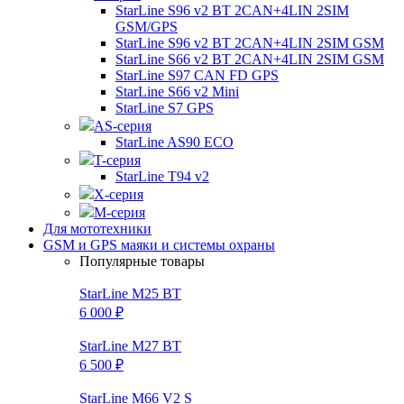
StarLine S96 v2 BT 2CAN+4LIN 2SIM
GSM/GPS
StarLine S96 v2 BT 2CAN+4LIN 2SIM GSM
StarLine S66 v2 BT 2CAN+4LIN 2SIM GSM
StarLine S97 CAN FD GPS
StarLine S66 v2 Mini
StarLine S7 GPS
AS-серия
StarLine AS90 ECO
T-серия
StarLine T94 v2
X-серия
M-серия
Для мототехники
GSM и GPS маяки и системы охраны
Популярные товары
StarLine M25 BT
6 000 ₽
StarLine M27 BT
6 500 ₽
StarLine M66 V2 S