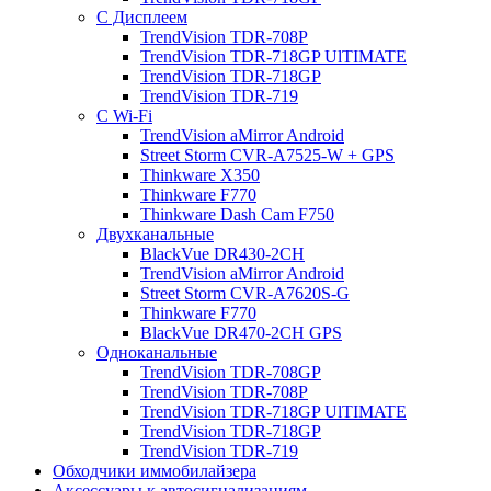
С Дисплеем
TrendVision TDR-708P
TrendVision TDR-718GP UlTIMATE
TrendVision TDR-718GP
TrendVision TDR-719
С Wi-Fi
TrendVision aMirror Android
Street Storm CVR-A7525-W + GPS
Thinkware X350
Thinkware F770
Thinkware Dash Cam F750
Двухканальные
BlackVue DR430-2CH
TrendVision aMirror Android
Street Storm CVR-A7620S-G
Thinkware F770
BlackVue DR470-2CH GPS
Одноканальные
TrendVision TDR-708GP
TrendVision TDR-708P
TrendVision TDR-718GP UlTIMATE
TrendVision TDR-718GP
TrendVision TDR-719
Обходчики иммобилайзера
Аксессуары к автосигнализациям