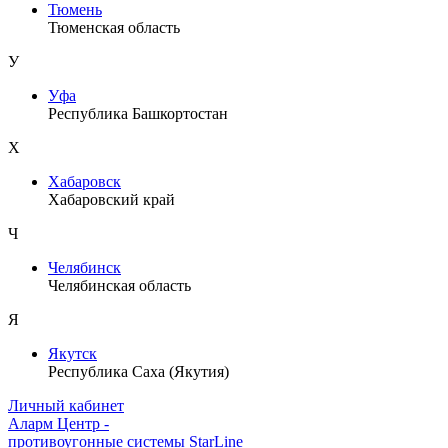
Тюмень
Тюменская область
У
Уфа
Республика Башкортостан
Х
Хабаровск
Хабаровский край
Ч
Челябинск
Челябинская область
Я
Якутск
Республика Саха (Якутия)
Личный кабинет
Аларм Центр
-
противоугонные системы
StarLine