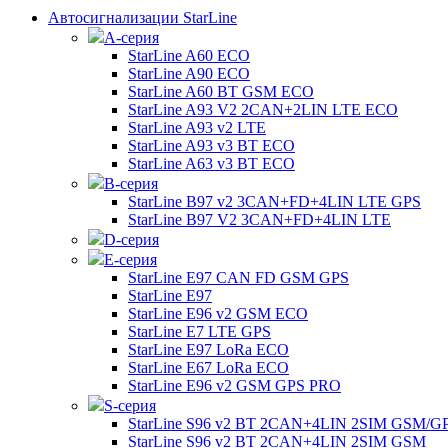
Автосигнализации StarLine
А-серия
StarLine A60 ECO
StarLine A90 ECO
StarLine A60 BT GSM ECO
StarLine A93 V2 2CAN+2LIN LTE ECO
StarLine A93 v2 LTE
StarLine A93 v3 BT ECO
StarLine A63 v3 BT ECO
B-серия
StarLine B97 v2 3CAN+FD+4LIN LTE GPS
StarLine B97 V2 3CAN+FD+4LIN LTE
D-серия
E-серия
StarLine E97 CAN FD GSM GPS
StarLine E97
StarLine E96 v2 GSM ECO
StarLine E7 LTE GPS
StarLine E97 LoRa ECO
StarLine E67 LoRa ECO
StarLine E96 v2 GSM GPS PRO
S-серия
StarLine S96 v2 BT 2CAN+4LIN 2SIM GSM/G
StarLine S96 v2 BT 2CAN+4LIN 2SIM GSM