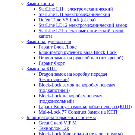
Замки капота
StarLine L11+ электромеханический
StarLine L11 электромеханический
Defen Time V5 Lock (сфера)
StarLine LD12 электромеханический замок
StarLine L21 электромеханический замок
капота
Замки на рулевой вал
Гарант Блок Люкс
Блокиратор рулевого вала Block-Lock
Dragon замок на рулевой вал (штыревой)
Гарант Форт
Замки на КПП
Dragon замок на коробку передач
(бесштыревой)
Block-Lock замок на коробку передач
(подкапотный)
Block-Lock на коробку передач
(подконсольный)
Гарант Консул замок коробки передач (КПП)
Mul-t-Lock 77 Construct Замок на КПП
Блокираторы тормозной системы
Great Guard VIP M
Техноблок 12k
Block-Lock (блокиратор педали тормоза)