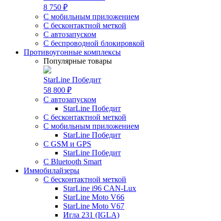
8 750 ₽
С мобильным приложением
С бесконтактной меткой
С автозапуском
С беспроводной блокировкой
Противоугонные комплексы
Популярные товары
StarLine Победит
58 800 ₽
С автозапуском
StarLine Победит
С бесконтактной меткой
С мобильным приложением
StarLine Победит
С GSM и GPS
StarLine Победит
С Bluetooth Smart
Иммобилайзеры
С бесконтактной меткой
StarLine i96 CAN-Lux
StarLine Moto V66
StarLine Moto V67
Игла 231 (IGLA)