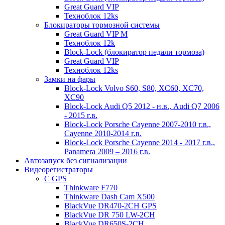
Great Guard VIP
Техноблок 12ks
Блокираторы тормозной системы
Great Guard VIP M
Техноблок 12k
Block-Lock (блокиратор педали тормоза)
Great Guard VIP
Техноблок 12ks
Замки на фары
Block-Lock Volvo S60, S80, XC60, XC70,
XC90
Block-Lock Audi Q5 2012 - н.в., Audi Q7 2006
- 2015 г.в.
Block-Lock Porsche Cayenne 2007-2010 г.в.,
Cayenne 2010-2014 г.в.
Block-Lock Porsche Cayenne 2014 - 2017 г.в.,
Panamera 2009 – 2016 г.в.
Автозапуск без сигнализации
Видеорегистраторы
С GPS
Thinkware F770
Thinkware Dash Cam X500
BlackVue DR470-2CH GPS
BlackVue DR 750 LW-2CH
BlackVue DR650S-2CH