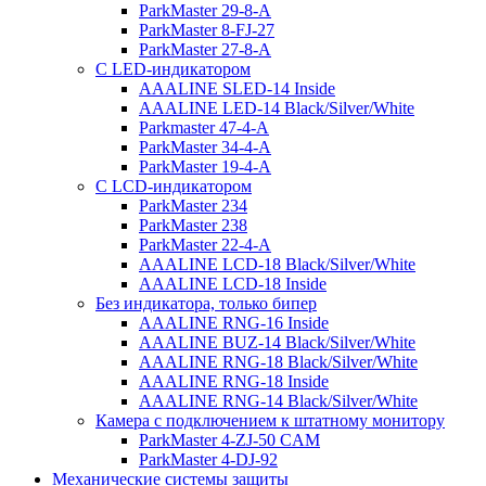
ParkMaster 29-8-A
ParkMaster 8-FJ-27
ParkMaster 27-8-A
С LED-индикатором
AAALINE SLED-14 Inside
AAALINE LED-14 Black/Silver/White
Parkmaster 47-4-A
ParkMaster 34-4-A
ParkMaster 19-4-A
С LCD-индикатором
ParkMaster 234
ParkMaster 238
ParkMaster 22-4-A
AAALINE LCD-18 Black/Silver/White
AAALINE LCD-18 Inside
Без индикатора, только бипер
AAALINE RNG-16 Inside
AAALINE BUZ-14 Black/Silver/White
AAALINE RNG-18 Black/Silver/White
AAALINE RNG-18 Inside
AAALINE RNG-14 Black/Silver/White
Камера с подключением к штатному монитору
ParkMaster 4-ZJ-50 CAM
ParkMaster 4-DJ-92
Механические системы защиты