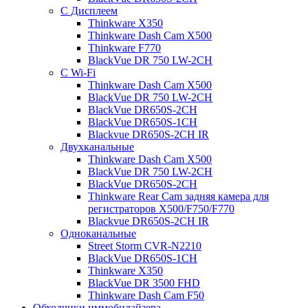
С Дисплеем
Thinkware X350
Thinkware Dash Cam X500
Thinkware F770
BlackVue DR 750 LW-2CH
С Wi-Fi
Thinkware Dash Cam X500
BlackVue DR 750 LW-2CH
BlackVue DR650S-2CH
BlackVue DR650S-1CH
Blackvue DR650S-2CH IR
Двухканальные
Thinkware Dash Cam X500
BlackVue DR 750 LW-2CH
BlackVue DR650S-2CH
Thinkware Rear Cam задняя камера для
регистраторов X500/F750/F770
Blackvue DR650S-2CH IR
Одноканальные
Street Storm CVR-N2210
BlackVue DR650S-1CH
Thinkware X350
BlackVue DR 3500 FHD
Thinkware Dash Cam F50
Обходчики иммобилайзера