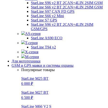
StarLine S96 v2 BT 2CAN+4LIN 2SIM GSM
StarLine S66 v2 BT 2CAN+4LIN 2SIM GSM
StarLine S97 CAN FD GPS
StarLine S66 v2 Mini
StarLine S7 GPS
StarLine S96 v2 BT 2CAN+4LIN 2SIM
GSM/GPS
AS-серия
StarLine AS90 ECO
T-серия
StarLine T94 v2
X-серия
M-серия
Для мототехники
GSM и GPS маяки и системы охраны
Популярные товары
StarLine M25 BT
6 000 ₽
StarLine M27 BT
6 500 ₽
StarLine M66 V2 S