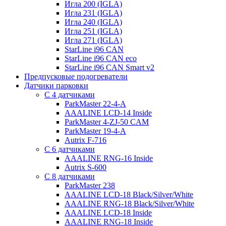
Игла 200 (IGLA)
Игла 231 (IGLA)
Игла 240 (IGLA)
Игла 251 (IGLA)
Игла 271 (IGLA)
StarLine i96 CAN
StarLine i96 CAN eco
StarLine i96 CAN Smart v2
Предпусковые подогреватели
Датчики парковки
С 4 датчиками
ParkMaster 22-4-A
AAALINE LCD-14 Inside
ParkMaster 4-ZJ-50 CAM
ParkMaster 19-4-A
Autrix F-716
С 6 датчиками
AAALINE RNG-16 Inside
Autrix S-600
С 8 датчиками
ParkMaster 238
AAALINE LCD-18 Black/Silver/White
AAALINE RNG-18 Black/Silver/White
AAALINE LCD-18 Inside
AAALINE RNG-18 Inside