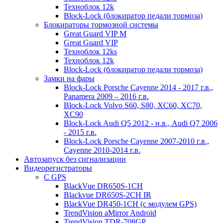
Техноблок 12k
Block-Lock (блокиратор педали тормоза)
Блокираторы тормозной системы
Great Guard VIP M
Great Guard VIP
Техноблок 12ks
Техноблок 12k
Block-Lock (блокиратор педали тормоза)
Замки на фары
Block-Lock Porsche Cayenne 2014 - 2017 г.в.,
Panamera 2009 – 2016 г.в.
Block-Lock Volvo S60, S80, XC60, XC70,
XC90
Block-Lock Audi Q5 2012 - н.в., Audi Q7 2006
- 2015 г.в.
Block-Lock Porsche Cayenne 2007-2010 г.в.,
Cayenne 2010-2014 г.в.
Автозапуск без сигнализации
Видеорегистраторы
С GPS
BlackVue DR650S-1CH
Blackvue DR650S-2CH IR
BlackVue DR450-1CH (с модулем GPS)
TrendVision aMirror Android
TrendVision TDR-708GP