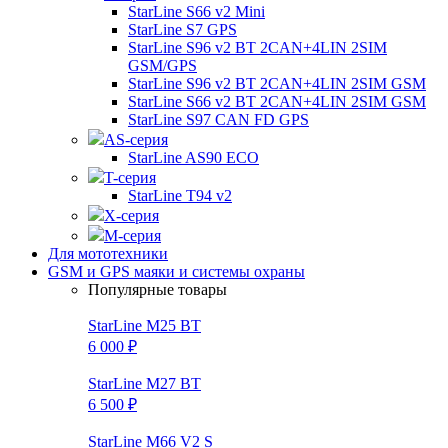
StarLine S66 v2 Mini
StarLine S7 GPS
StarLine S96 v2 BT 2CAN+4LIN 2SIM
GSM/GPS
StarLine S96 v2 BT 2CAN+4LIN 2SIM GSM
StarLine S66 v2 BT 2CAN+4LIN 2SIM GSM
StarLine S97 CAN FD GPS
AS-серия
StarLine AS90 ECO
T-серия
StarLine T94 v2
X-серия
M-серия
Для мототехники
GSM и GPS маяки и системы охраны
Популярные товары
StarLine M25 BT
6 000 ₽
StarLine M27 BT
6 500 ₽
StarLine M66 V2 S