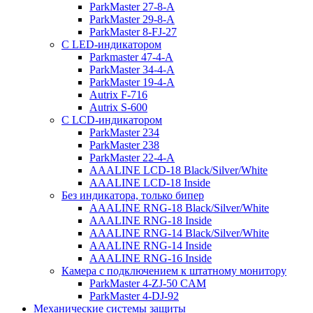
ParkMaster 27-8-A
ParkMaster 29-8-A
ParkMaster 8-FJ-27
С LED-индикатором
Parkmaster 47-4-A
ParkMaster 34-4-A
ParkMaster 19-4-A
Autrix F-716
Autrix S-600
С LCD-индикатором
ParkMaster 234
ParkMaster 238
ParkMaster 22-4-A
AAALINE LCD-18 Black/Silver/White
AAALINE LCD-18 Inside
Без индикатора, только бипер
AAALINE RNG-18 Black/Silver/White
AAALINE RNG-18 Inside
AAALINE RNG-14 Black/Silver/White
AAALINE RNG-14 Inside
AAALINE RNG-16 Inside
Камера с подключением к штатному монитору
ParkMaster 4-ZJ-50 CAM
ParkMaster 4-DJ-92
Механические системы защиты