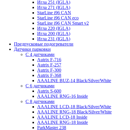
Игла 251 (IGLA)
Игла 271 (IGLA)
StarLine i96 CAN
StarLine i96 CAN eco
StarLine i96 CAN Smart v2
Игла 220 (IGLA)
Игла 200 (IGLA)
Игла 231 (IGLA)
Предпусковые подогреватели
Датчики парковки
С 4 датчиками
Autrix F-716
Autrix F-257
Autrix F-300
Autrix F-368
AAALINE BUZ-14 Black/Silver/White
С 6 датчиками
Autrix S-600
AAALINE RNG-16 Inside
С 8 датчиками
AAALINE LCD-18 Black/Silver/White
AAALINE RNG-18 Black/Silver/White
AAALINE LCD-18 Inside
AAALINE RNG-18 Inside
ParkMaster 238