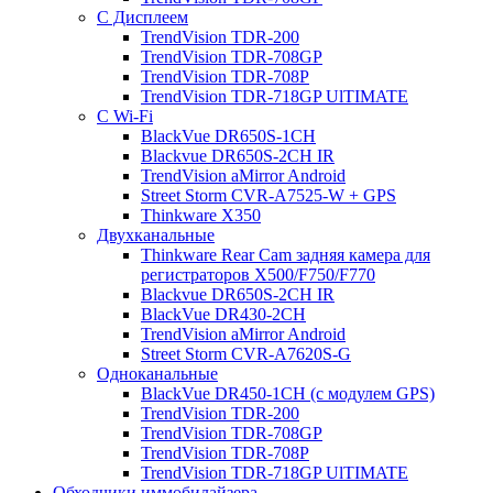
С Дисплеем
TrendVision TDR-200
TrendVision TDR-708GP
TrendVision TDR-708P
TrendVision TDR-718GP UlTIMATE
С Wi-Fi
BlackVue DR650S-1CH
Blackvue DR650S-2CH IR
TrendVision aMirror Android
Street Storm CVR-A7525-W + GPS
Thinkware X350
Двухканальные
Thinkware Rear Cam задняя камера для
регистраторов X500/F750/F770
Blackvue DR650S-2CH IR
BlackVue DR430-2CH
TrendVision aMirror Android
Street Storm CVR-A7620S-G
Одноканальные
BlackVue DR450-1CH (с модулем GPS)
TrendVision TDR-200
TrendVision TDR-708GP
TrendVision TDR-708P
TrendVision TDR-718GP UlTIMATE
Обходчики иммобилайзера