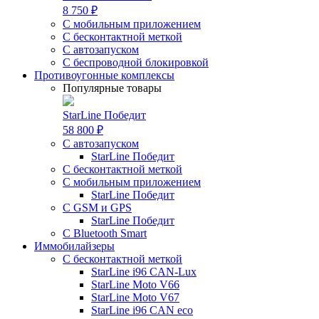
8 750 ₽
С мобильным приложением
С бесконтактной меткой
С автозапуском
С беспроводной блокировкой
Противоугонные комплексы
Популярные товары
StarLine Победит
58 800 ₽
С автозапуском
StarLine Победит
С бесконтактной меткой
С мобильным приложением
StarLine Победит
С GSM и GPS
StarLine Победит
С Bluetooth Smart
Иммобилайзеры
С бесконтактной меткой
StarLine i96 CAN-Lux
StarLine Moto V66
StarLine Moto V67
StarLine i96 CAN eco