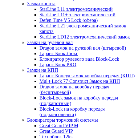
Замки капота
StarLine L11 электромеханический
StarLine L11+ электромеханический
Defen Time V5 Lock (сфера)
StarLine L21 электромеханический замок
капота
StarLine LD12 электромеханический замок
Замки на рулевой вал
Dragon замок на рулевой вал (штыревой)
Гарант Блок Люкс
Блокиратор рулевого вала Block-Lock
Гарант Блок PRO
Замки на КПП
Гарант Консул замок коробки передач (КПП)
Mul-t-Lock 77 Construct Замок на КПП
Dragon замок на коробку передач
(бесштыревой)
Block-Lock замок на коробку передач
(подкапотный)
Block-Lock на коробку передач
(подконсольный)
Блокираторы тормозной системы
Great Guard VIP M
Great Guard VIP
Техноблок 12ks