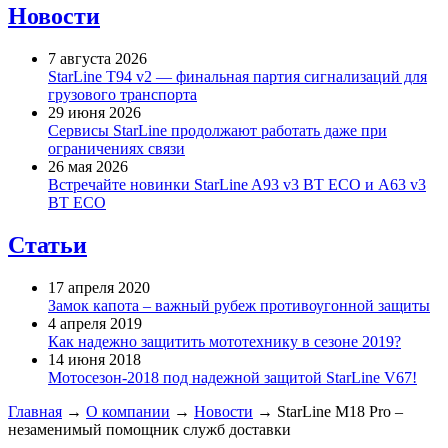
Новости
7 августа 2026
StarLine T94 v2 — финальная партия сигнализаций для
грузового транспорта
29 июня 2026
Сервисы StarLine продолжают работать даже при
ограничениях связи
26 мая 2026
Встречайте новинки StarLine A93 v3 BT ECO и A63 v3
BT ECO
Статьи
17 апреля 2020
Замок капота – важный рубеж противоугонной защиты
4 апреля 2019
Как надежно защитить мототехнику в сезоне 2019?
14 июня 2018
Мотосезон-2018 под надежной защитой StarLine V67!
Главная
→
О компании
→
Новости
→
StarLine M18 Pro –
незаменимый помощник служб доставки