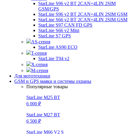
StarLine S96 v2 BT 2CAN+4LIN 2SIM
GSM/GPS
StarLine S96 v2 BT 2CAN+4LIN 2SIM GSM
StarLine S66 v2 BT 2CAN+4LIN 2SIM GSM
StarLine S97 CAN FD GPS
StarLine S66 v2 Mini
StarLine S7 GPS
AS-серия
StarLine AS90 ECO
T-серия
StarLine T94 v2
X-серия
M-серия
Для мототехники
GSM и GPS маяки и системы охраны
Популярные товары
StarLine M25 BT
6 000 ₽
StarLine M27 BT
6 500 ₽
StarLine M66 V2 S