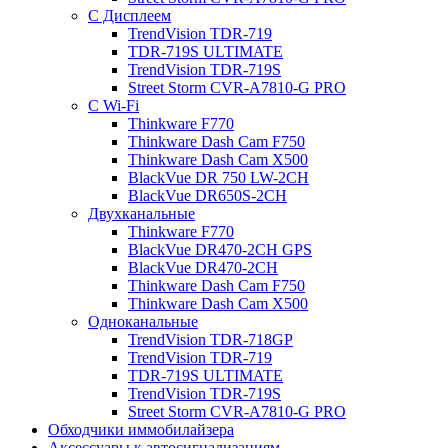
С Дисплеем
TrendVision TDR-719
TDR-719S ULTIMATE
TrendVision TDR-719S
Street Storm CVR-A7810-G PRO
С Wi-Fi
Thinkware F770
Thinkware Dash Cam F750
Thinkware Dash Cam X500
BlackVue DR 750 LW-2CH
BlackVue DR650S-2CH
Двухканальные
Thinkware F770
BlackVue DR470-2CH GPS
BlackVue DR470-2CH
Thinkware Dash Cam F750
Thinkware Dash Cam X500
Одноканальные
TrendVision TDR-718GP
TrendVision TDR-719
TDR-719S ULTIMATE
TrendVision TDR-719S
Street Storm CVR-A7810-G PRO
Обходчики иммобилайзера
Аксессуары к автосигнализациям