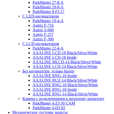
ParkMaster 27-8-A
ParkMaster 29-8-A
ParkMaster 8-FJ-27
С LED-индикатором
ParkMaster 19-4-A
Autrix F-716
Autrix S-600
Autrix F-257
Autrix F-300
С LCD-индикатором
ParkMaster 22-4-A
AAALINE LCD-18 Black/Silver/White
AAALINE LCD-18 Inside
AAALINE MLCD-14 Black/Silver/White
AAALINE LCD-14 Black/Silver/White
Без индикатора, только бипер
AAALINE RNG-16 Inside
AAALINE BUZ-14 Black/Silver/White
AAALINE RNG-18 Black/Silver/White
AAALINE RNG-18 Inside
AAALINE RNG-14 Black/Silver/White
Камера с подключением к штатному монитору
ParkMaster 4-ZJ-50 CAM
ParkMaster 4-DJ-92
Механические системы защиты