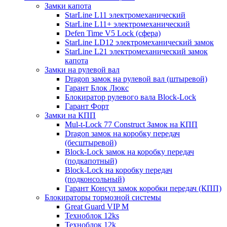
Замки капота
StarLine L11 электромеханический
StarLine L11+ электромеханический
Defen Time V5 Lock (сфера)
StarLine LD12 электромеханический замок
StarLine L21 электромеханический замок
капота
Замки на рулевой вал
Dragon замок на рулевой вал (штыревой)
Гарант Блок Люкс
Блокиратор рулевого вала Block-Lock
Гарант Форт
Замки на КПП
Mul-t-Lock 77 Construct Замок на КПП
Dragon замок на коробку передач
(бесштыревой)
Block-Lock замок на коробку передач
(подкапотный)
Block-Lock на коробку передач
(подконсольный)
Гарант Консул замок коробки передач (КПП)
Блокираторы тормозной системы
Great Guard VIP M
Техноблок 12ks
Техноблок 12k