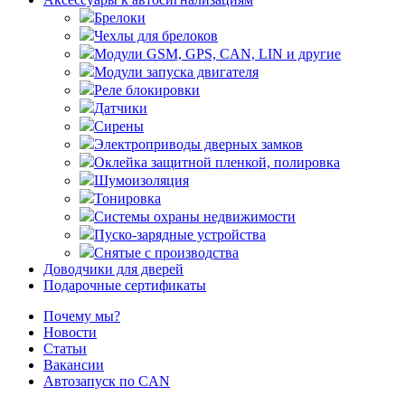
Брелоки
Чехлы для брелоков
Модули GSM, GPS, CAN, LIN и другие
Модули запуска двигателя
Реле блокировки
Датчики
Сирены
Электроприводы дверных замков
Оклейка защитной пленкой, полировка
Шумоизоляция
Тонировка
Системы охраны недвижимости
Пуско-зарядные устройства
Снятые с производства
Доводчики для дверей
Подарочные сертификаты
Почему мы?
Новости
Статьи
Вакансии
Автозапуск по CAN