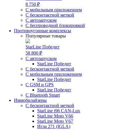
8 750 ₽
С мобильным приложением
С бесконтактной меткой
С автозапуском
С беспроводной блокировкой
Противоугонные комплексы
Популярные товары
StarLine Победит
58 800 ₽
С автозапуском
StarLine Победит
С бесконтактной меткой
С мобильным приложением
StarLine Победит
С GSM и GPS
StarLine Победит
С Bluetooth Smart
Иммобилайзеры
С бесконтактной меткой
StarLine i96 CAN-Lux
StarLine Moto V66
StarLine Moto V67
Игла 271 (IGLA)