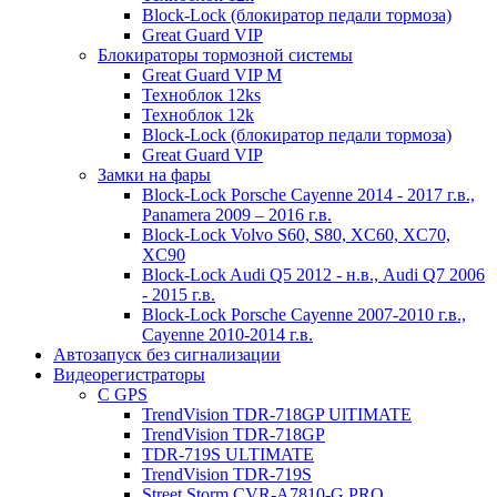
Block-Lock (блокиратор педали тормоза)
Great Guard VIP
Блокираторы тормозной системы
Great Guard VIP M
Техноблок 12ks
Техноблок 12k
Block-Lock (блокиратор педали тормоза)
Great Guard VIP
Замки на фары
Block-Lock Porsche Cayenne 2014 - 2017 г.в.,
Panamera 2009 – 2016 г.в.
Block-Lock Volvo S60, S80, XC60, XC70,
XC90
Block-Lock Audi Q5 2012 - н.в., Audi Q7 2006
- 2015 г.в.
Block-Lock Porsche Cayenne 2007-2010 г.в.,
Cayenne 2010-2014 г.в.
Автозапуск без сигнализации
Видеорегистраторы
С GPS
TrendVision TDR-718GP UlTIMATE
TrendVision TDR-718GP
TDR-719S ULTIMATE
TrendVision TDR-719S
Street Storm CVR-A7810-G PRO