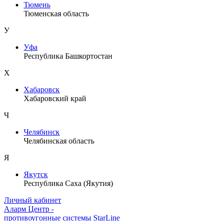
Тюмень
Тюменская область
У
Уфа
Республика Башкортостан
Х
Хабаровск
Хабаровский край
Ч
Челябинск
Челябинская область
Я
Якутск
Республика Саха (Якутия)
Личный кабинет
Аларм Центр
-
противоугонные системы
StarLine