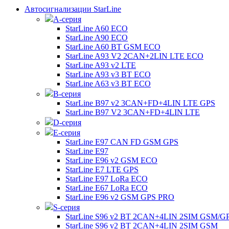
Автосигнализации StarLine
А-серия
StarLine A60 ECO
StarLine A90 ECO
StarLine A60 BT GSM ECO
StarLine A93 V2 2CAN+2LIN LTE ECO
StarLine A93 v2 LTE
StarLine A93 v3 BT ECO
StarLine A63 v3 BT ECO
B-серия
StarLine B97 v2 3CAN+FD+4LIN LTE GPS
StarLine B97 V2 3CAN+FD+4LIN LTE
D-серия
E-серия
StarLine E97 CAN FD GSM GPS
StarLine E97
StarLine E96 v2 GSM ECO
StarLine E7 LTE GPS
StarLine E97 LoRa ECO
StarLine E67 LoRa ECO
StarLine E96 v2 GSM GPS PRO
S-серия
StarLine S96 v2 BT 2CAN+4LIN 2SIM GSM/G
StarLine S96 v2 BT 2CAN+4LIN 2SIM GSM