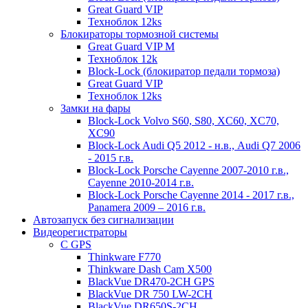
Great Guard VIP
Техноблок 12ks
Блокираторы тормозной системы
Great Guard VIP M
Техноблок 12k
Block-Lock (блокиратор педали тормоза)
Great Guard VIP
Техноблок 12ks
Замки на фары
Block-Lock Volvo S60, S80, XC60, XC70,
XC90
Block-Lock Audi Q5 2012 - н.в., Audi Q7 2006
- 2015 г.в.
Block-Lock Porsche Cayenne 2007-2010 г.в.,
Cayenne 2010-2014 г.в.
Block-Lock Porsche Cayenne 2014 - 2017 г.в.,
Panamera 2009 – 2016 г.в.
Автозапуск без сигнализации
Видеорегистраторы
С GPS
Thinkware F770
Thinkware Dash Cam X500
BlackVue DR470-2CH GPS
BlackVue DR 750 LW-2CH
BlackVue DR650S-2CH