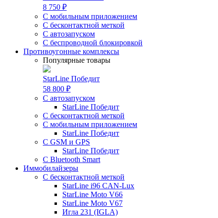
8 750 ₽
С мобильным приложением
С бесконтактной меткой
С автозапуском
С беспроводной блокировкой
Противоугонные комплексы
Популярные товары
StarLine Победит
58 800 ₽
С автозапуском
StarLine Победит
С бесконтактной меткой
С мобильным приложением
StarLine Победит
С GSM и GPS
StarLine Победит
С Bluetooth Smart
Иммобилайзеры
С бесконтактной меткой
StarLine i96 CAN-Lux
StarLine Moto V66
StarLine Moto V67
Игла 231 (IGLA)