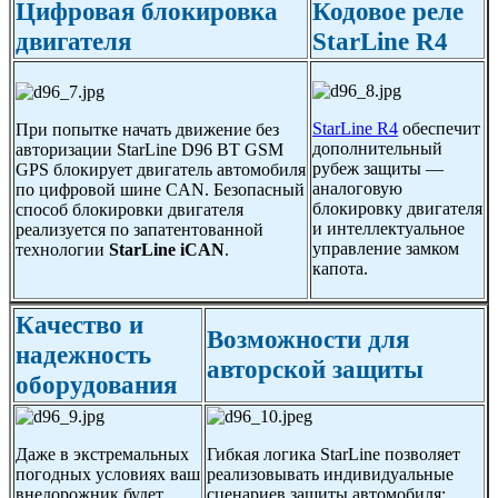
Цифровая блокировка
Кодовое реле
двигателя
StarLine R4
StarLine R4
обеспечит
При попытке начать движение без
дополнительный
авторизации StarLine D96 BT GSM
рубеж защиты —
GPS блокирует двигатель автомобиля
аналоговую
по цифровой шине CAN. Безопасный
блокировку двигателя
способ блокировки двигателя
и интеллектуальное
реализуется по запатентованной
управление замком
технологии
StarLine iCAN
.
капота.
Качество и
Возможности для
надежность
авторской защиты
оборудования
Даже в экстремальных
Гибкая логика StarLine позволяет
погодных условиях ваш
реализовывать индивидуальные
внедорожник будет
сценариев защиты автомобиля: