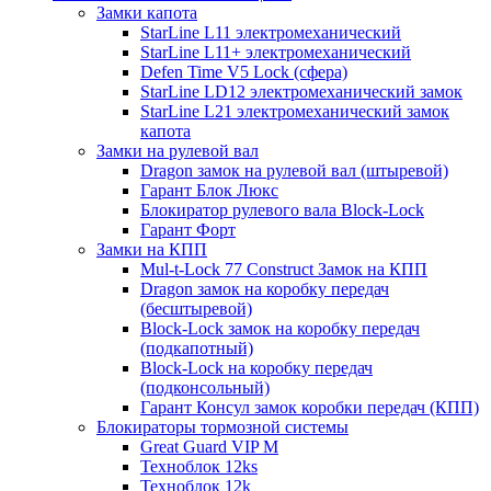
Замки капота
StarLine L11 электромеханический
StarLine L11+ электромеханический
Defen Time V5 Lock (сфера)
StarLine LD12 электромеханический замок
StarLine L21 электромеханический замок
капота
Замки на рулевой вал
Dragon замок на рулевой вал (штыревой)
Гарант Блок Люкс
Блокиратор рулевого вала Block-Lock
Гарант Форт
Замки на КПП
Mul-t-Lock 77 Construct Замок на КПП
Dragon замок на коробку передач
(бесштыревой)
Block-Lock замок на коробку передач
(подкапотный)
Block-Lock на коробку передач
(подконсольный)
Гарант Консул замок коробки передач (КПП)
Блокираторы тормозной системы
Great Guard VIP M
Техноблок 12ks
Техноблок 12k