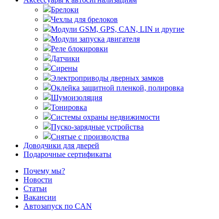
Брелоки
Чехлы для брелоков
Модули GSM, GPS, CAN, LIN и другие
Модули запуска двигателя
Реле блокировки
Датчики
Сирены
Электроприводы дверных замков
Оклейка защитной пленкой, полировка
Шумоизоляция
Тонировка
Системы охраны недвижимости
Пуско-зарядные устройства
Снятые с производства
Доводчики для дверей
Подарочные сертификаты
Почему мы?
Новости
Статьи
Вакансии
Автозапуск по CAN