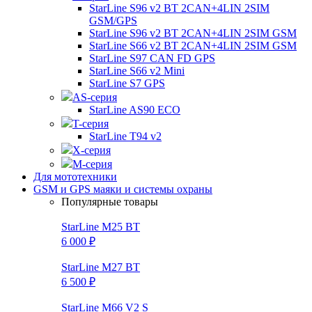
StarLine S96 v2 BT 2CAN+4LIN 2SIM
GSM/GPS
StarLine S96 v2 BT 2CAN+4LIN 2SIM GSM
StarLine S66 v2 BT 2CAN+4LIN 2SIM GSM
StarLine S97 CAN FD GPS
StarLine S66 v2 Mini
StarLine S7 GPS
AS-серия
StarLine AS90 ECO
T-серия
StarLine T94 v2
X-серия
M-серия
Для мототехники
GSM и GPS маяки и системы охраны
Популярные товары
StarLine M25 BT
6 000 ₽
StarLine M27 BT
6 500 ₽
StarLine M66 V2 S