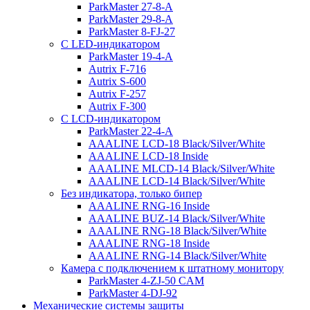
ParkMaster 27-8-A
ParkMaster 29-8-A
ParkMaster 8-FJ-27
С LED-индикатором
ParkMaster 19-4-A
Autrix F-716
Autrix S-600
Autrix F-257
Autrix F-300
С LCD-индикатором
ParkMaster 22-4-A
AAALINE LCD-18 Black/Silver/White
AAALINE LCD-18 Inside
AAALINE MLCD-14 Black/Silver/White
AAALINE LCD-14 Black/Silver/White
Без индикатора, только бипер
AAALINE RNG-16 Inside
AAALINE BUZ-14 Black/Silver/White
AAALINE RNG-18 Black/Silver/White
AAALINE RNG-18 Inside
AAALINE RNG-14 Black/Silver/White
Камера с подключением к штатному монитору
ParkMaster 4-ZJ-50 CAM
ParkMaster 4-DJ-92
Механические системы защиты