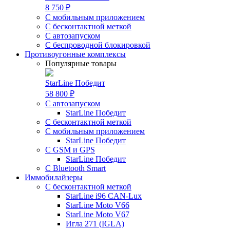
8 750 ₽
С мобильным приложением
С бесконтактной меткой
С автозапуском
С беспроводной блокировкой
Противоугонные комплексы
Популярные товары
StarLine Победит
58 800 ₽
С автозапуском
StarLine Победит
С бесконтактной меткой
С мобильным приложением
StarLine Победит
С GSM и GPS
StarLine Победит
С Bluetooth Smart
Иммобилайзеры
С бесконтактной меткой
StarLine i96 CAN-Lux
StarLine Moto V66
StarLine Moto V67
Игла 271 (IGLA)