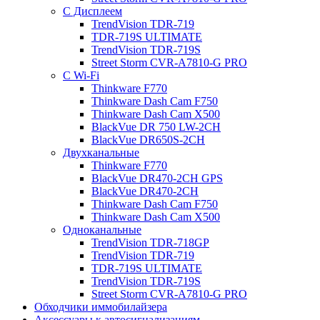
С Дисплеем
TrendVision TDR-719
TDR-719S ULTIMATE
TrendVision TDR-719S
Street Storm CVR-A7810-G PRO
С Wi-Fi
Thinkware F770
Thinkware Dash Cam F750
Thinkware Dash Cam X500
BlackVue DR 750 LW-2CH
BlackVue DR650S-2CH
Двухканальные
Thinkware F770
BlackVue DR470-2CH GPS
BlackVue DR470-2CH
Thinkware Dash Cam F750
Thinkware Dash Cam X500
Одноканальные
TrendVision TDR-718GP
TrendVision TDR-719
TDR-719S ULTIMATE
TrendVision TDR-719S
Street Storm CVR-A7810-G PRO
Обходчики иммобилайзера
Аксессуары к автосигнализациям