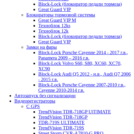
Block-Lock (блокиратор педали тормоза)
Great Guard VIP
Блокираторы тормозной системы
Great Guard VIP M
Техноблок 12ks
Техноблок 12k
Block-Lock (блокиратор педали тормоза)
Great Guard VIP
Замки на фары
Block-Lock Porsche Cayenne 2014 - 2017 г.в.,
Panamera 2009 – 2016 г.в.
Block-Lock Volvo S60, S80, XC60, XC70,
XC90
Block-Lock Audi Q5 2012 - н.в., Audi Q7 2006
- 2015 г.в.
Block-Lock Porsche Cayenne 2007-2010 г.в.,
Cayenne 2010-2014 г.в.
Автозапуск без сигнализации
Видеорегистраторы
С GPS
TrendVision TDR-718GP UlTIMATE
TrendVision TDR-718GP
TDR-719S ULTIMATE
TrendVision TDR-719S
Street Storm CVR-A7810-G PRO