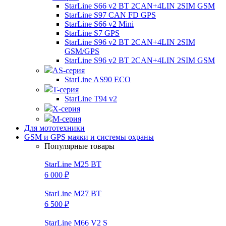
StarLine S66 v2 BT 2CAN+4LIN 2SIM GSM
StarLine S97 CAN FD GPS
StarLine S66 v2 Mini
StarLine S7 GPS
StarLine S96 v2 BT 2CAN+4LIN 2SIM
GSM/GPS
StarLine S96 v2 BT 2CAN+4LIN 2SIM GSM
AS-серия
StarLine AS90 ECO
T-серия
StarLine T94 v2
X-серия
M-серия
Для мототехники
GSM и GPS маяки и системы охраны
Популярные товары
StarLine M25 BT
6 000 ₽
StarLine M27 BT
6 500 ₽
StarLine M66 V2 S