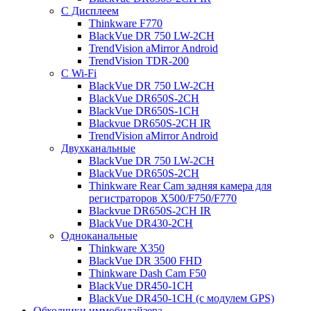
С Дисплеем
Thinkware F770
BlackVue DR 750 LW-2CH
TrendVision aMirror Android
TrendVision TDR-200
С Wi-Fi
BlackVue DR 750 LW-2CH
BlackVue DR650S-2CH
BlackVue DR650S-1CH
Blackvue DR650S-2CH IR
TrendVision aMirror Android
Двухканальные
BlackVue DR 750 LW-2CH
BlackVue DR650S-2CH
Thinkware Rear Cam задняя камера для
регистраторов X500/F750/F770
Blackvue DR650S-2CH IR
BlackVue DR430-2CH
Одноканальные
Thinkware X350
BlackVue DR 3500 FHD
Thinkware Dash Cam F50
BlackVue DR450-1CH
BlackVue DR450-1CH (с модулем GPS)
Обходчики иммобилайзера