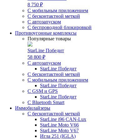
8 750 ₽
С мобильным приложением
С бесконтактной меткой
С автозапуском
С беспроводной блокировкой
Противоугонные комплексы
Популярные товары
StarLine Победит
58 800 ₽
С автозапуском
StarLine Победит
С бесконтактной меткой
С мобильным приложением
StarLine Победит
С GSM и GPS
StarLine Победит
С Bluetooth Smart
Иммобилайзеры
С бесконтактной меткой
StarLine i96 CAN-Lux
StarLine Moto V66
StarLine Moto V67
Игла 251 (IGLA)