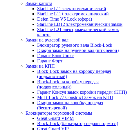
Замки капота
StarLine L11 электромеханический
StarLine L11+ электромеханический
Defen Time V5 Lock (сфера)
StarLine LD12 электромеханический замок
StarLine L21 электромеханический замок
капота
Замки на рулевой вал
Блокиратор рулевого вала Block-Lock
Dragon замок на рулевой вал (штыревой)
Гарант Блок Люкс
Гарант Форт
Замки на КПП
Block-Lock замок на коробку передач
(подкапотный)
Block-Lock на коробку передач
(подконсольный)
Гарант Консул замок коробки передач (КПП)
Mul-t-Lock 77 Construct Замок на КПП
Dragon замок на коробку передач
(бесштыревой)
Блокираторы тормозной системы
Great Guard VIP M
Block-Lock (блокиратор педали тормоза)
Great Guard VIP