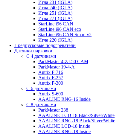
Игла 231 (IGLA)
Игла 240 (IGLA)
Игла 251 (IGLA)
Игла 271 (IGLA)
StarLine i96 CAN
StarLine i96 CAN eco
StarLine i96 CAN Smart v2
Игла 220 (IGLA)
Предпусковые подогреватели
Датчики парковки
С 4 датчиками
ParkMaster 4-ZJ-50 CAM
ParkMaster 19-4-A
Autrix F-716
Autrix F-257
Autrix F-300
С 6 датчиками
Autrix S-600
AAALINE RNG-16 Inside
С 8 датчиками
ParkMaster 238
AAALINE LCD-18 Black/Silver/White
AAALINE RNG-18 Black/Silver/White
AAALINE LCD-18 Inside
AAALINE RNG-18 Inside