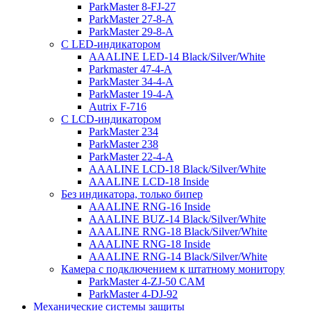
ParkMaster 8-FJ-27
ParkMaster 27-8-A
ParkMaster 29-8-A
С LED-индикатором
AAALINE LED-14 Black/Silver/White
Parkmaster 47-4-A
ParkMaster 34-4-A
ParkMaster 19-4-A
Autrix F-716
С LCD-индикатором
ParkMaster 234
ParkMaster 238
ParkMaster 22-4-A
AAALINE LCD-18 Black/Silver/White
AAALINE LCD-18 Inside
Без индикатора, только бипер
AAALINE RNG-16 Inside
AAALINE BUZ-14 Black/Silver/White
AAALINE RNG-18 Black/Silver/White
AAALINE RNG-18 Inside
AAALINE RNG-14 Black/Silver/White
Камера с подключением к штатному монитору
ParkMaster 4-ZJ-50 CAM
ParkMaster 4-DJ-92
Механические системы защиты