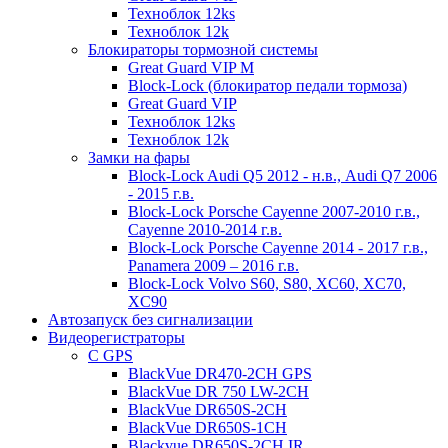
Техноблок 12ks
Техноблок 12k
Блокираторы тормозной системы
Great Guard VIP M
Block-Lock (блокиратор педали тормоза)
Great Guard VIP
Техноблок 12ks
Техноблок 12k
Замки на фары
Block-Lock Audi Q5 2012 - н.в., Audi Q7 2006
- 2015 г.в.
Block-Lock Porsche Cayenne 2007-2010 г.в.,
Cayenne 2010-2014 г.в.
Block-Lock Porsche Cayenne 2014 - 2017 г.в.,
Panamera 2009 – 2016 г.в.
Block-Lock Volvo S60, S80, XC60, XC70,
XC90
Автозапуск без сигнализации
Видеорегистраторы
С GPS
BlackVue DR470-2CH GPS
BlackVue DR 750 LW-2CH
BlackVue DR650S-2CH
BlackVue DR650S-1CH
Blackvue DR650S-2CH IR