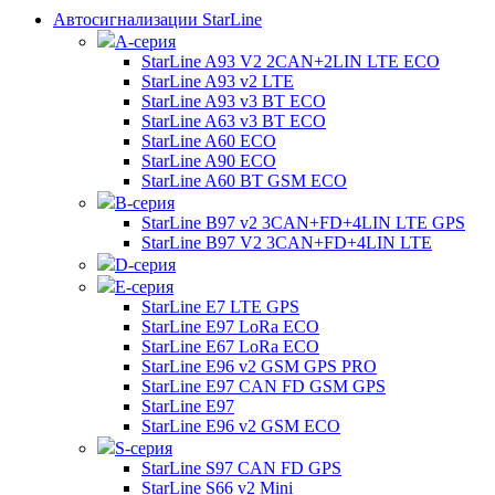
Автосигнализации StarLine
А-серия
StarLine A93 V2 2CAN+2LIN LTE ECO
StarLine A93 v2 LTE
StarLine A93 v3 BT ECO
StarLine A63 v3 BT ECO
StarLine A60 ECO
StarLine A90 ECO
StarLine A60 BT GSM ECO
B-серия
StarLine B97 v2 3CAN+FD+4LIN LTE GPS
StarLine B97 V2 3CAN+FD+4LIN LTE
D-серия
E-серия
StarLine E7 LTE GPS
StarLine E97 LoRa ECO
StarLine E67 LoRa ECO
StarLine E96 v2 GSM GPS PRO
StarLine E97 CAN FD GSM GPS
StarLine E97
StarLine E96 v2 GSM ECO
S-серия
StarLine S97 CAN FD GPS
StarLine S66 v2 Mini