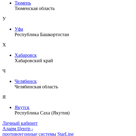
Тюмень
Тюменская область
У
Уфа
Республика Башкортостан
Х
Хабаровск
Хабаровский край
Ч
Челябинск
Челябинская область
Я
Якутск
Республика Саха (Якутия)
Личный кабинет
Аларм Центр
-
противоугонные системы
StarLine