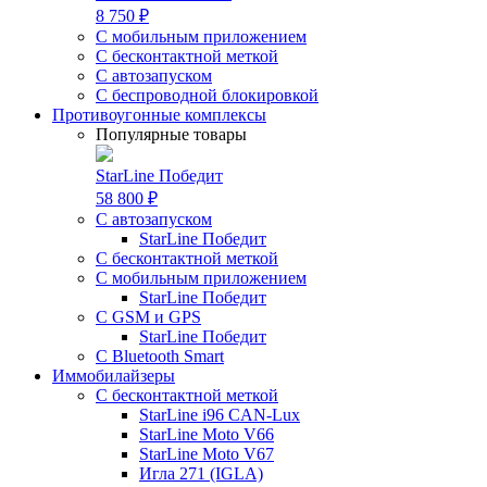
8 750 ₽
С мобильным приложением
С бесконтактной меткой
С автозапуском
С беспроводной блокировкой
Противоугонные комплексы
Популярные товары
StarLine Победит
58 800 ₽
С автозапуском
StarLine Победит
С бесконтактной меткой
С мобильным приложением
StarLine Победит
С GSM и GPS
StarLine Победит
С Bluetooth Smart
Иммобилайзеры
С бесконтактной меткой
StarLine i96 CAN-Lux
StarLine Moto V66
StarLine Moto V67
Игла 271 (IGLA)