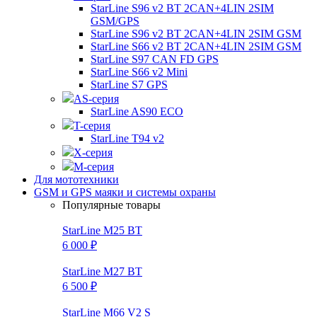
StarLine S96 v2 BT 2CAN+4LIN 2SIM
GSM/GPS
StarLine S96 v2 BT 2CAN+4LIN 2SIM GSM
StarLine S66 v2 BT 2CAN+4LIN 2SIM GSM
StarLine S97 CAN FD GPS
StarLine S66 v2 Mini
StarLine S7 GPS
AS-серия
StarLine AS90 ECO
T-серия
StarLine T94 v2
X-серия
M-серия
Для мототехники
GSM и GPS маяки и системы охраны
Популярные товары
StarLine M25 BT
6 000 ₽
StarLine M27 BT
6 500 ₽
StarLine M66 V2 S