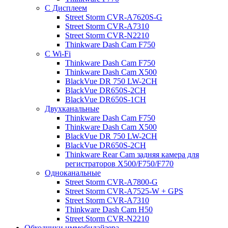
С Дисплеем
Street Storm CVR-A7620S-G
Street Storm CVR-A7310
Street Storm CVR-N2210
Thinkware Dash Cam F750
С Wi-Fi
Thinkware Dash Cam F750
Thinkware Dash Cam X500
BlackVue DR 750 LW-2CH
BlackVue DR650S-2CH
BlackVue DR650S-1CH
Двухканальные
Thinkware Dash Cam F750
Thinkware Dash Cam X500
BlackVue DR 750 LW-2CH
BlackVue DR650S-2CH
Thinkware Rear Cam задняя камера для
регистраторов X500/F750/F770
Одноканальные
Street Storm CVR-A7800-G
Street Storm CVR-A7525-W + GPS
Street Storm CVR-A7310
Thinkware Dash Cam H50
Street Storm CVR-N2210
Обходчики иммобилайзера