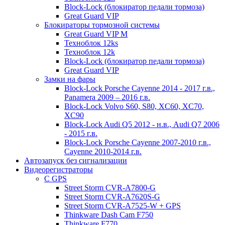
Block-Lock (блокиратор педали тормоза)
Great Guard VIP
Блокираторы тормозной системы
Great Guard VIP M
Техноблок 12ks
Техноблок 12k
Block-Lock (блокиратор педали тормоза)
Great Guard VIP
Замки на фары
Block-Lock Porsche Cayenne 2014 - 2017 г.в.,
Panamera 2009 – 2016 г.в.
Block-Lock Volvo S60, S80, XC60, XC70,
XC90
Block-Lock Audi Q5 2012 - н.в., Audi Q7 2006
- 2015 г.в.
Block-Lock Porsche Cayenne 2007-2010 г.в.,
Cayenne 2010-2014 г.в.
Автозапуск без сигнализации
Видеорегистраторы
С GPS
Street Storm CVR-A7800-G
Street Storm CVR-A7620S-G
Street Storm CVR-A7525-W + GPS
Thinkware Dash Cam F750
Thinkware F770