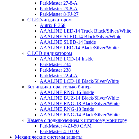
ParkMaster 27-8-A
ParkMaster 29-8-A
ParkMaster 8-FJ-27
С LED-индикатором
Autrix F-368
AAALINE LED-14 Truck Black/Silver/White
AAALINE SLED-14 Black/Silver/White
AAALINE SLED-14 Inside
AAALINE LED-14 Black/Silver/White
С LCD-индикатором
AAALINE LCD-14 Inside
ParkMaster 234
ParkMaster 238
ParkMaster 22-4-A
AAALINE LCD-18 Black/Silver/White
Без индикатора, только бипер
AAALINE RNG-16 Inside
AAALINE BUZ-14 Black/Silver/White
AAALINE RNG-18 Black/Silver/White
AAALINE RNG-18 Inside
AAALINE RNG-14 Black/Silver/White
Камера с подключением к штатному монитору
ParkMaster 4-ZJ-50 CAM
ParkMaster 4-DJ-92
Механические системы защиты