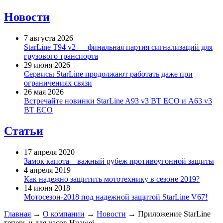
Новости
7 августа 2026
StarLine T94 v2 — финальная партия сигнализаций для
грузового транспорта
29 июня 2026
Сервисы StarLine продолжают работать даже при
ограничениях связи
26 мая 2026
Встречайте новинки StarLine A93 v3 BT ECO и A63 v3
BT ECO
Статьи
17 апреля 2020
Замок капота – важный рубеж противоугонной защиты
4 апреля 2019
Как надежно защитить мототехнику в сезоне 2019?
14 июня 2018
Мотосезон-2018 под надежной защитой StarLine V67!
Главная
→
О компании
→
Новости
→
Приложение StarLine
теперь и для часов Huawei