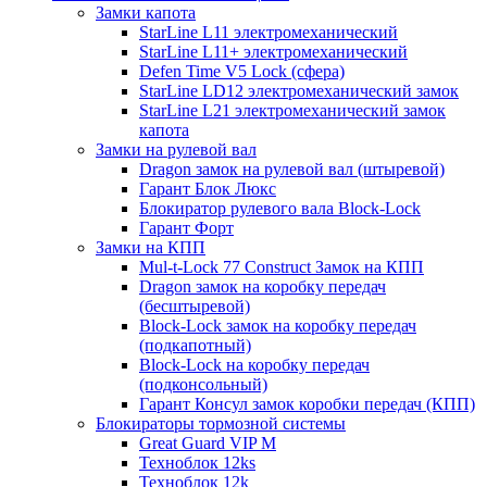
Замки капота
StarLine L11 электромеханический
StarLine L11+ электромеханический
Defen Time V5 Lock (сфера)
StarLine LD12 электромеханический замок
StarLine L21 электромеханический замок
капота
Замки на рулевой вал
Dragon замок на рулевой вал (штыревой)
Гарант Блок Люкс
Блокиратор рулевого вала Block-Lock
Гарант Форт
Замки на КПП
Mul-t-Lock 77 Construct Замок на КПП
Dragon замок на коробку передач
(бесштыревой)
Block-Lock замок на коробку передач
(подкапотный)
Block-Lock на коробку передач
(подконсольный)
Гарант Консул замок коробки передач (КПП)
Блокираторы тормозной системы
Great Guard VIP M
Техноблок 12ks
Техноблок 12k