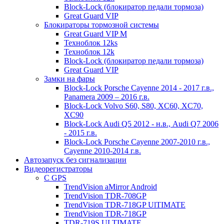
Block-Lock (блокиратор педали тормоза)
Great Guard VIP
Блокираторы тормозной системы
Great Guard VIP M
Техноблок 12ks
Техноблок 12k
Block-Lock (блокиратор педали тормоза)
Great Guard VIP
Замки на фары
Block-Lock Porsche Cayenne 2014 - 2017 г.в.,
Panamera 2009 – 2016 г.в.
Block-Lock Volvo S60, S80, XC60, XC70,
XC90
Block-Lock Audi Q5 2012 - н.в., Audi Q7 2006
- 2015 г.в.
Block-Lock Porsche Cayenne 2007-2010 г.в.,
Cayenne 2010-2014 г.в.
Автозапуск без сигнализации
Видеорегистраторы
С GPS
TrendVision aMirror Android
TrendVision TDR-708GP
TrendVision TDR-718GP UlTIMATE
TrendVision TDR-718GP
TDR-719S ULTIMATE