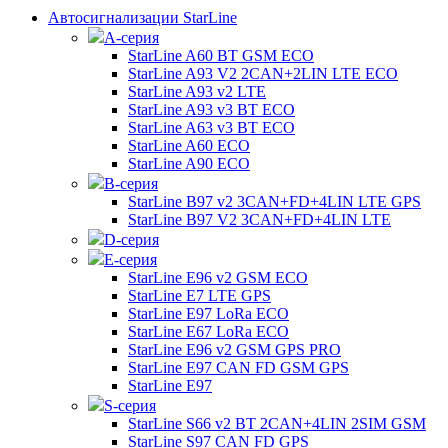
Автосигнализации StarLine
А-серия
StarLine A60 BT GSM ECO
StarLine A93 V2 2CAN+2LIN LTE ECO
StarLine A93 v2 LTE
StarLine A93 v3 BT ECO
StarLine A63 v3 BT ECO
StarLine A60 ECO
StarLine A90 ECO
B-серия
StarLine B97 v2 3CAN+FD+4LIN LTE GPS
StarLine B97 V2 3CAN+FD+4LIN LTE
D-серия
E-серия
StarLine E96 v2 GSM ECO
StarLine E7 LTE GPS
StarLine E97 LoRa ECO
StarLine E67 LoRa ECO
StarLine E96 v2 GSM GPS PRO
StarLine E97 CAN FD GSM GPS
StarLine E97
S-серия
StarLine S66 v2 BT 2CAN+4LIN 2SIM GSM
StarLine S97 CAN FD GPS