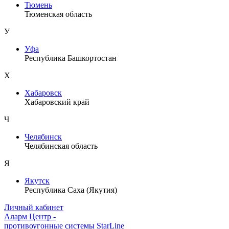
Тюмень
Тюменская область
У
Уфа
Республика Башкортостан
Х
Хабаровск
Хабаровский край
Ч
Челябинск
Челябинская область
Я
Якутск
Республика Саха (Якутия)
Личный кабинет
Аларм Центр
-
противоугонные системы
StarLine